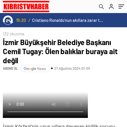
15:20
/
Cristiano Ronaldo’nun akıllara zarar tüm kariyerinin istatistiğini çıkardık !
132 okunma
İzmir Büyükşehir Belediye Başkanı
Cemil Tugay: Ölen balıklar buraya ait
değil
27 Ağustos 2024 01:55
ABONE OL
News
İzmir Körfezi’nin uzun yıllara dayanan kirlilik sorunu