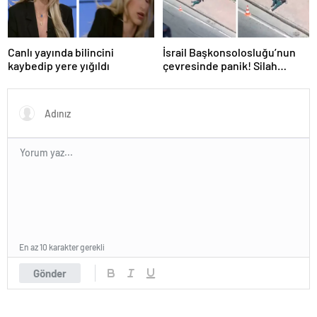
Canlı yayında bilincini
İsrail Başkonsolosluğu’nun
kaybedip yere yığıldı
çevresinde panik! Silah
sesleri duyuldu, valilikten
açıklama geldi
En az 10 karakter gerekli
Gönder