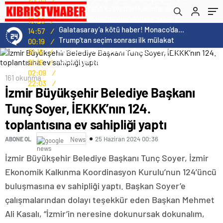
sahipliği yaptı
Norweç silahlı kuvvetleri kadınlardan oluşan özel kuvvetler eğitimlerini başlattı.
15:21
/
Cristiano Ronaldo’nun akıllara zarar tüm kariyerinin istatistiğini çıkardık !
15:20
/
Galatasaray’a kötü haber! Monaco’dan flaş Onyekuru kararı.
14:57
/
Trump’tan seçim sonrası ilk mülakat
00:19
/
Avusturya başbakanı Sebastian Kurz ile ilgili bilinmeyenler
01:16
/
Avusturya başbakanı Sebastian Kurz ile ilgili bilinmeyenler
01:16
/
Norveç’i ziyaret etmeniz için gereken 25 sebep
02:09
/
161 okunma
Kış Alışverişlerinde Tasarruf Etmenin Yolları
22:03
/
İzmir Büyükşehir Belediye Başkanı
Tunç Soyer, İEKKK’nın 124.
toplantısına ev sahipliği yaptı
25 Haziran 2024 00:36
ABONE OL
News
İzmir Büyükşehir Belediye Başkanı Tunç Soyer, İzmir
Ekonomik Kalkınma Koordinasyon Kurulu’nun 124’üncü
buluşmasına ev sahipliği yaptı. Başkan Soyer’e
çalışmalarından dolayı teşekkür eden Başkan Mehmet
Ali Kasalı, “İzmir’in neresine dokunursak dokunalım,