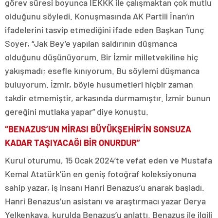
görev süresi boyunca İEKKK ile çalışmaktan çok mutlu
olduğunu söyledi. Konuşmasında AK Partili İnan’ın
ifadelerini tasvip etmediğini ifade eden Başkan Tunç
Soyer, “Jak Bey’e yapılan saldırının düşmanca
olduğunu düşünüyorum. Bir İzmir milletvekiline hiç
yakışmadı; esefle kınıyorum. Bu söylemi düşmanca
buluyorum. İzmir, böyle husumetleri hiçbir zaman
takdir etmemiştir, arkasında durmamıştır. İzmir bunun
gereğini mutlaka yapar” diye konuştu.
“BENAZUS’UN MİRASI BÜYÜKŞEHİR’İN SONSUZA
KADAR TAŞIYACAĞI BİR ONURDUR”
Kurul oturumu, 15 Ocak 2024’te vefat eden ve Mustafa
Kemal Atatürk’ün en geniş fotoğraf koleksiyonuna
sahip yazar, iş insanı Hanri Benazus’u anarak başladı.
Hanri Benazus’un asistanı ve araştırmacı yazar Derya
Yelkenkaya, kurulda Benazus’u anlattı. Benazus ile ilgili