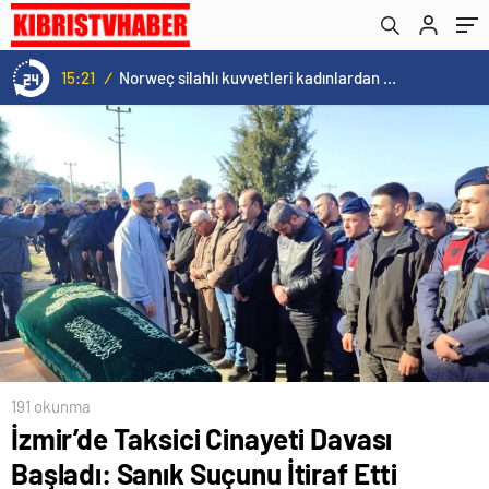
15:21
/
Norweç silahlı kuvvetleri kadınlardan oluşan özel kuvvetler eğitimlerini başlattı.
191 okunma
İzmir’de Taksici Cinayeti Davası
Başladı: Sanık Suçunu İtiraf Etti