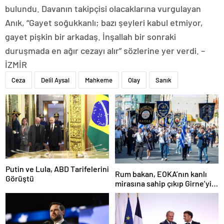
bulundu. Davanın takipçisi olacaklarına vurgulayan
Anık, “Gayet soğukkanlı; bazı şeyleri kabul etmiyor,
gayet pişkin bir arkadaş. İnşallah bir sonraki
duruşmada en ağır cezayı alır” sözlerine yer verdi. –
İZMİR
Ceza
Delil Aysal
Mahkeme
Olay
Sanık
Putin ve Lula, ABD Tarifelerini
Rum bakan, EOKA’nın kanlı
Görüştü
mirasına sahip çıkıp Girne’yi
hedef gösterdi