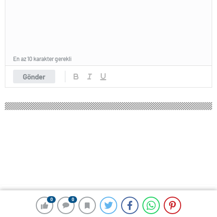
En az 10 karakter gerekli
Gönder
0
0
0
0