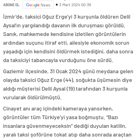
3 Mart 2024 00:36
ABONE OL
News
İzmir’de, taksici Oğuz Erge’yi 3 kurşunla öldüren Delil
Aysal’ın yargılandığı davanın ilk duruşması görüldü.
Sanık, mahkemede kendisine izletilen görüntülerin
ardından suçunu itiraf etti, ailesiyle ekonomik sorun
yaşadığı için kendisini öldürmek istediğini, daha sonra
da taksiciyi tabancayla vurduğunu öne sürdü.
Gaziemir ilçesinde, 31 Ocak 2024 günü meydana gelen
olayda taksici Oğuz Erge (44), soğukta üşümesin diye
aldığı müşterisi Delil Aysal (19) tarafından 3 kurşunla
vurularak öldürülmüştü.
Cinayet anı araç içindeki kameraya yansırken,
görüntüler tüm Türkiye’yi yasa boğmuştu. “Bazı
insanlara güvenmeyeceksin” dediği duyulan katilin,
yaralı taksi şoförüne tokat atıp daha sonrada araçtan