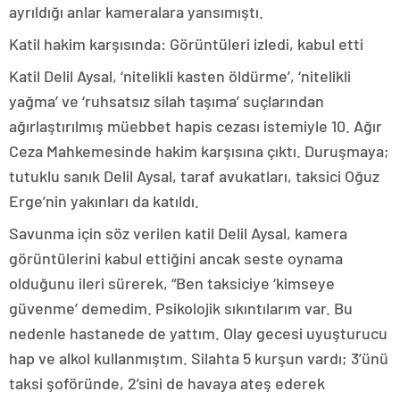
ayrıldığı anlar kameralara yansımıştı.
Katil hakim karşısında: Görüntüleri izledi, kabul etti
Katil Delil Aysal, ‘nitelikli kasten öldürme’, ‘nitelikli
yağma’ ve ‘ruhsatsız silah taşıma’ suçlarından
ağırlaştırılmış müebbet hapis cezası istemiyle 10. Ağır
Ceza Mahkemesinde hakim karşısına çıktı. Duruşmaya;
tutuklu sanık Delil Aysal, taraf avukatları, taksici Oğuz
Erge’nin yakınları da katıldı.
Savunma için söz verilen katil Delil Aysal, kamera
görüntülerini kabul ettiğini ancak seste oynama
olduğunu ileri sürerek, “Ben taksiciye ‘kimseye
güvenme’ demedim. Psikolojik sıkıntılarım var. Bu
nedenle hastanede de yattım. Olay gecesi uyuşturucu
hap ve alkol kullanmıştım. Silahta 5 kurşun vardı; 3’ünü
taksi şoföründe, 2’sini de havaya ateş ederek