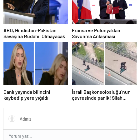
ABD, Hindistan-Pakistan
Fransa ve Polonya’dan
Savaşına Müdahil Olmayacak
Savunma Anlaşması
Canlı yayında bilincini
İsrail Başkonsolosluğu’nun
kaybedip yere yığıldı
çevresinde panik! Silah
sesleri duyuldu, valilikten
açıklama geldi