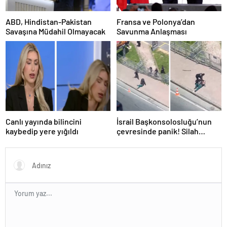
ABD, Hindistan-Pakistan
Fransa ve Polonya’dan
Savaşına Müdahil Olmayacak
Savunma Anlaşması
Canlı yayında bilincini
İsrail Başkonsolosluğu’nun
kaybedip yere yığıldı
çevresinde panik! Silah
sesleri duyuldu, valilikten
açıklama geldi