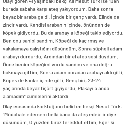
Olayı gören 41 yaşındaki bekçi Ali Mesut Türk ise “Ben
burada sabaha karşı ateş yakıyordum. Daha sonra
beyaz bir araba geldi. İçinde bir genç vardı. Elinde de
zincir vardı. Kendisi arabanın içinde, önünden de
köpek gidiyordu. Bu da arabayla köpeği takip ediyordu.
Ben onu sahibi sandım. Köpeği de kaçırmış ve
yakalamaya çalıştığını düşündüm. Sonra şüpheli adam
arabayı durdurdu. Ardından bir el ateş sesi duydum.
Önce benim köpeğimi vurdu sandım ve ona doğru
bakmaya gittim. Sonra adam buradan arabayı aldı gitti.
Köpek de kanlar içinde gitti. Genç biri, 23-24
yaşlarında beyaz tişört giyiyordu. Plakayı o anda
alamadım” cümlelerini aktardı.
Olay esnasında korktuğunu belirten bekçi Mesut Türk,
“Müdahale edersem belki bana da ateş edebilir diye
düşündüm. O yüzden biraz tereddüt ettim. Eğer ki