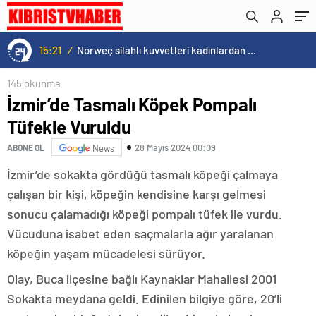
15:21
/
Norweç silahlı kuvvetleri kadınlardan oluşan özel kuvvetler eğitimlerini başlattı.
145 okunma
İzmir’de Tasmalı Köpek Pompalı
Tüfekle Vuruldu
28 Mayıs 2024 00:09
ABONE OL
News
İzmir’de sokakta gördüğü tasmalı köpeği çalmaya
çalışan bir kişi, köpeğin kendisine karşı gelmesi
sonucu çalamadığı köpeği pompalı tüfek ile vurdu.
Vücuduna isabet eden saçmalarla ağır yaralanan
köpeğin yaşam mücadelesi sürüyor.
Olay, Buca ilçesine bağlı Kaynaklar Mahallesi 2001
Sokakta meydana geldi. Edinilen bilgiye göre, 20’li