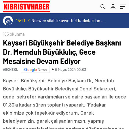
Ediyor
15:21
/
Norweç silahlı kuvvetleri kadınlardan oluşan özel kuvvetler eğitimlerini başlattı.
185 okunma
Kayseri Büyükşehir Belediye Başkanı
Dr. Memduh Büyükkılıç, Gece
Mesaisine Devam Ediyor
8 Mayıs 2024 00:03
ABONE OL
News
Kayseri Büyükşehir Belediye Başkanı Dr. Memduh
Büyükkılıç, Büyükşehir Belediyesi Genel Sekreteri,
genel sekreter yardımcıları ve daire başkanları ile gece
01.30’a kadar süren toplantı yaparak, “Fedakar
ekibimize çok teşekkür ediyorum. Gerek
belediyemizin, gerek çalışanlarımızın, yapmış
olduğumuz projeleri hayata geçirme düşüncesinde ve