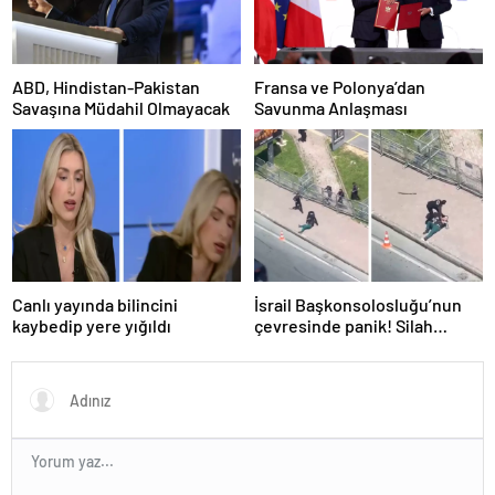
ABD, Hindistan-Pakistan
Fransa ve Polonya’dan
Savaşına Müdahil Olmayacak
Savunma Anlaşması
Canlı yayında bilincini
İsrail Başkonsolosluğu’nun
kaybedip yere yığıldı
çevresinde panik! Silah
sesleri duyuldu, valilikten
açıklama geldi