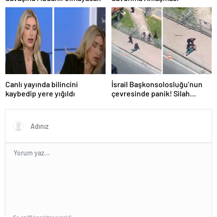
Canlı yayında bilincini
İsrail Başkonsolosluğu’nun
kaybedip yere yığıldı
çevresinde panik! Silah
sesleri duyuldu, valilikten
açıklama geldi