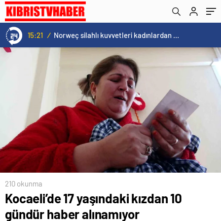
15:21
/
Norweç silahlı kuvvetleri kadınlardan oluşan özel kuvvetler eğitimlerini başlattı.
210 okunma
Kocaeli’de 17 yaşındaki kızdan 10
gündür haber alınamıyor