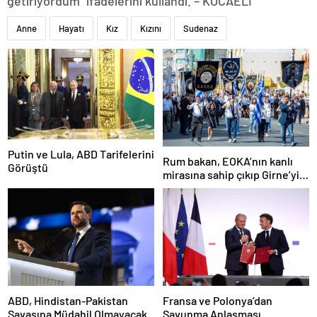
getiriyordum” ifadelerini kullandı. – KOCAELİ
Anne
Hayatı
Kız
Kızını
Sudenaz
Putin ve Lula, ABD Tarifelerini
Rum bakan, EOKA’nın kanlı
Görüştü
mirasına sahip çıkıp Girne’yi
hedef gösterdi
ABD, Hindistan-Pakistan
Fransa ve Polonya’dan
Savaşına Müdahil Olmayacak
Savunma Anlaşması