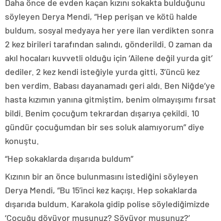
Daha önce de evden kaçan kızını sokakta bulduğunu
söyleyen Derya Mendi, “Hep perişan ve kötü halde
buldum, sosyal medyaya her yere ilan verdikten sonra
2 kez birileri tarafından salındı, gönderildi. O zaman da
akıl hocaları kuvvetli olduğu için ‘Ailene değil yurda git’
dediler. 2 kez kendi isteğiyle yurda gitti, 3’üncü kez
ben verdim. Babası dayanamadı geri aldı. Ben Niğde’ye
hasta kızımın yanına gitmiştim, benim olmayışımı fırsat
bildi. Benim çocuğum tekrardan dışarıya çekildi. 10
gündür çocuğumdan bir ses soluk alamıyorum” diye
konuştu.
“Hep sokaklarda dışarıda buldum”
Kızının bir an önce bulunmasını istediğini söyleyen
Derya Mendi, “Bu 15’inci kez kaçışı. Hep sokaklarda
dışarıda buldum. Karakola gidip polise söylediğimizde
‘Çocuğu dövüyor musunuz? Sövüyor musunuz?’