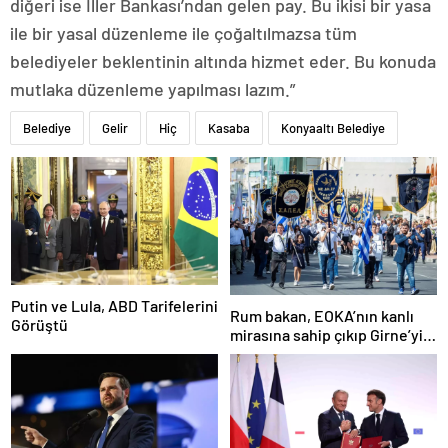
diğeri ise İller Bankası’ndan gelen pay. Bu ikisi bir yasa
ile bir yasal düzenleme ile çoğaltılmazsa tüm
belediyeler beklentinin altında hizmet eder. Bu konuda
mutlaka düzenleme yapılması lazım.”
Belediye
Gelir
Hiç
Kasaba
Konyaaltı Belediye
Putin ve Lula, ABD Tarifelerini
Rum bakan, EOKA’nın kanlı
Görüştü
mirasına sahip çıkıp Girne’yi
hedef gösterdi