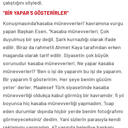
çalıştığını söyledi.
“BİR YAPAR 5 GÖSTERİRLER”
Konuşmasında’kasaba münevverleri’ kavramına vurgu
yapan Başkan Esen, “Kasaba münevverleri. Çok
duyulmuş bir şey değil. Şark kurnazlığı olarak ifade
edilir. Biraz da rahmetli Ahmet Kaya tarafından erken
maganda olarak tarif edilir. Siyasetin çok büyük
sorunudur kasaba münevverleri. Ne yapar kasaba
münevverleri? ‘Ben o işi de yaparım bu işi de yaparım.
Bir yaparım 5 gösteririm. Her şeye benim gücüm
yeter’ derler. Maalesef Türk siyasetinde kasaba
münevverliği oldukça kabul görmüş bir kavramdır. 5 yıl
boyunca hiç kasaba münevverliği yapmadım. ‘İcap
eden durumlar dışında hiçbir yerde benim fotoğrafımı
görmeyeceksiniz’ dedim. Yani sizlerin parasıyla kendi
reklamımı yapmadım. 47 yaşında belediye başkanı