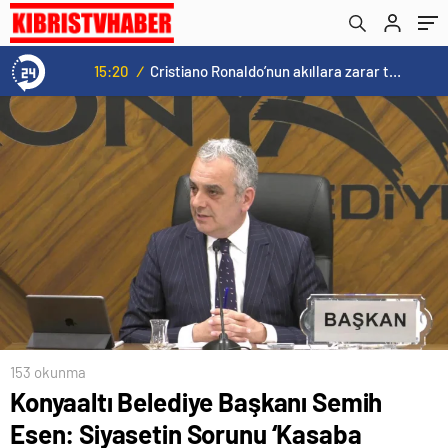
15:20
/
Cristiano Ronaldo’nun akıllara zarar tüm kariyerinin istatistiğini çıkardık !
153 okunma
Konyaaltı Belediye Başkanı Semih
Esen: Siyasetin Sorunu ‘Kasaba