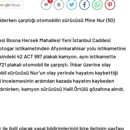
0
News
derken çarptığı otomobilin sürücüsü Mine Nur (50)
lçesi Bosna Hersek Mahallesi Yeni İstanbul Caddesi
otogar istikametinden Afyonkarahisar yolu istikametine
resindeki 42 ACT 997 plakalı kamyon, aynı istikamette
 plakalı otomobil ile çarpıştı. İhbar üzerine olay
obil sürücüsü Nur’un olay yerinde hayatını kaybettiği
deki incelemesinin ardından kazada hayatını kaybeden
rılırken, kamyon sürücüsü Halil Örtülü gözaltına alındı.
le ilgili olarak yasal bildirimlerinizi bize iletişim sayfası