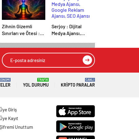
Zihnin Gizemli
Serjoy : Dijital
Sınırları ve Ötesi :
Medya Ajansı,
Nasılnedir.com
Google Reklam
Ajansı, SEO Ajansı
ve Web Tasarım
Ajansı
KONOMİ
TRAFİK
CANLI
TELER
YOL DURUMU
KRIPTO PARALAR
Üye Giriş
Üye Kayıt
Şifremi Unuttum