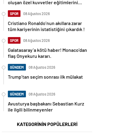
oluşan özel kuvvetler eğitimlerini
başlattı.
SPOR
08 Ağustos 2026
Cristiano Ronaldo’nun akıllara zarar
tüm kariyerinin istatistiğini çıkardık !
SPOR
08 Ağustos 2026
Galatasaray’a kötü haber! Monaco’dan
flaş Onyekuru kararı.
GÜNDEM
08 Ağustos 2026
Trump’tan seçim sonrası ilk mülakat
GÜNDEM
08 Ağustos 2026
Avusturya başbakanı Sebastian Kurz
ile ilgili bilinmeyenler
KATEGORİNİN POPÜLERLERİ