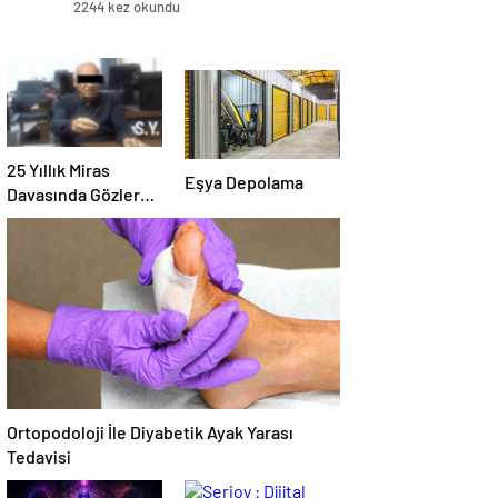
2244 kez okundu
25 Yıllık Miras
Eşya Depolama
Davasında Gözler
Temmuz Ayındaki
Karar Duruşmasına
Çevrildi
Ortopodoloji İle Diyabetik Ayak Yarası
Tedavisi