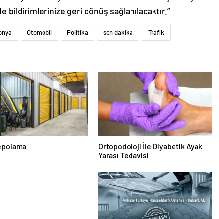
de bildirimlerinize geri dönüş sağlanılacaktır.”
onya
Otomobil
Politika
son dakika
Trafik
epolama
Ortopodoloji İle Diyabetik Ayak
Yarası Tedavisi