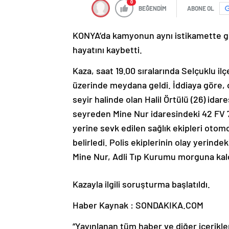
0
BEĞENDİM
ABONE OL
KONYA’da kamyonun aynı istikamette gi
hayatını kaybetti.
Kaza, saat 19.00 sıralarında Selçuklu i
üzerinde meydana geldi. İddiaya göre, 
seyir halinde olan Halil Örtülü (26) ida
seyreden Mine Nur idaresindeki 42 FV 721
yerine sevk edilen sağlık ekipleri otom
belirledi. Polis ekiplerinin olay yerin
Mine Nur, Adli Tıp Kurumu morguna kaldı
Kazayla ilgili soruşturma başlatıldı.
Haber Kaynak : SONDAKIKA.COM
“Yayınlanan tüm haber ve diğer içerikler i