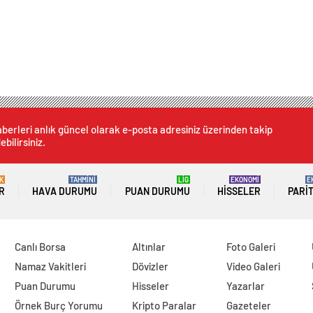
berleri anlık güncel olarak e-posta adresiniz üzerinden takip
ebilirsiniz.
K
TAHMİNİ
LİG
EKONOMİ
E
R
HAVA DURUMU
PUAN DURUMU
HISSELER
PARI
Canlı Borsa
Altınlar
Foto Galeri
Namaz Vakitleri
Dövizler
Video Galeri
Puan Durumu
Hisseler
Yazarlar
Örnek Burç Yorumu
Kripto Paralar
Gazeteler