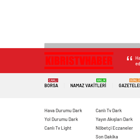
Ha
ed
CANLI
ANLIK
GÜNLÜ
BORSA
NAMAZ VAKITLERI
GAZETELE
Hava Durumu Dark
Canlı Tv Dark
Yol Durumu Dark
Yayın Akışları Dark
Canlı Tv Light
Nöbetçi Eczaneler
Son Dakika