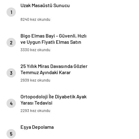
Uzak Masaüstü Sunucu
1
8240 kez okundu
Bigo Elmas Bayi – Güvenli, Hızlı
ve Uygun Fiyatlı Elmas Satın
2
Almanın Yeni Adresi
3330 kez okundu
25 Yıllık Miras Davasında Gözler
Temmuz Ayındaki Karar
3
Duruşmasına Çevrildi
2939 kez okundu
Ortopodoloji İle Diyabetik Ayak
Yarası Tedavisi
4
2293 kez okundu
Eşya Depolama
5