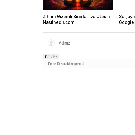
Zihnin Gizemli Sınırları ve Ötesi :
Serjoy : Dijital Medya Ajansı,
Nasılnedir.com
Google 
ve Web 
Gönder
En az 10 karakter gerekli