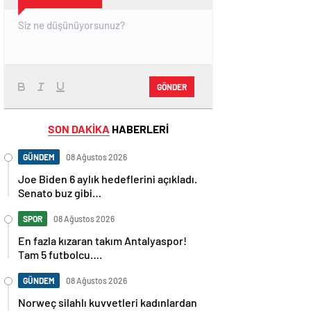
GÖNDER
SON DAKİKA
HABERLERİ
GÜNDEM
08 Ağustos 2026
Joe Biden 6 aylık hedeflerini açıkladı.
Senato buz gibi…
SPOR
08 Ağustos 2026
En fazla kızaran takım Antalyaspor!
Tam 5 futbolcu….
GÜNDEM
08 Ağustos 2026
Norweç silahlı kuvvetleri kadınlardan