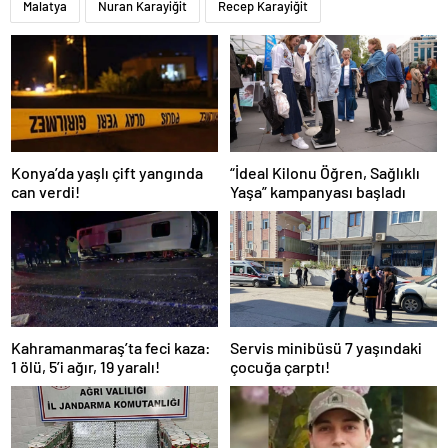
Malatya
Nuran Karayiğit
Recep Karayiğit
Konya’da yaşlı çift yangında
“İdeal Kilonu Öğren, Sağlıklı
can verdi!
Yaşa” kampanyası başladı
Kahramanmaraş’ta feci kaza:
Servis minibüsü 7 yaşındaki
1 ölü, 5’i ağır, 19 yaralı!
çocuğa çarptı!