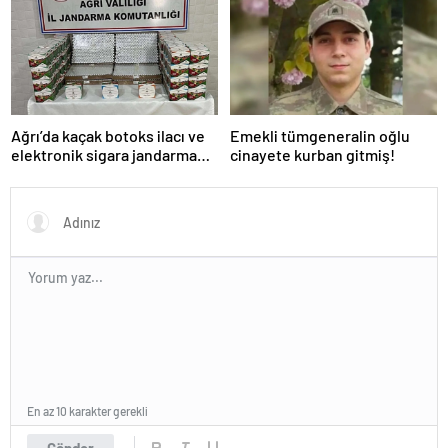
Ağrı’da kaçak botoks ilacı ve
Emekli tümgeneralin oğlu
elektronik sigara jandarma
cinayete kurban gitmiş!
denetimine takıldı!
En az 10 karakter gerekli
Gönder