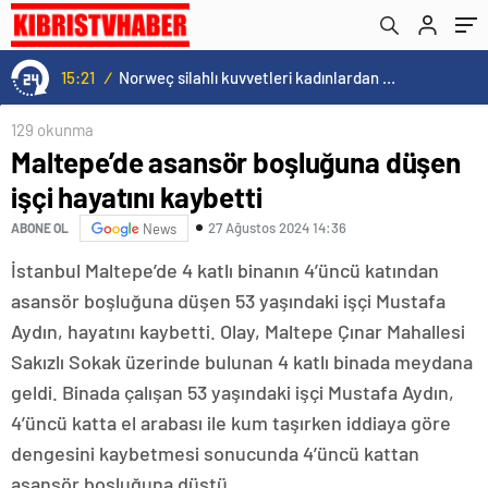
15:21
/
Norweç silahlı kuvvetleri kadınlardan oluşan özel kuvvetler eğitimlerini başlattı.
129 okunma
Maltepe’de asansör boşluğuna düşen
işçi hayatını kaybetti
27 Ağustos 2024 14:36
ABONE OL
News
İstanbul Maltepe’de 4 katlı binanın 4’üncü katından
asansör boşluğuna düşen 53 yaşındaki işçi Mustafa
Aydın, hayatını kaybetti. Olay, Maltepe Çınar Mahallesi
Sakızlı Sokak üzerinde bulunan 4 katlı binada meydana
geldi. Binada çalışan 53 yaşındaki işçi Mustafa Aydın,
4’üncü katta el arabası ile kum taşırken iddiaya göre
dengesini kaybetmesi sonucunda 4’üncü kattan
asansör boşluğuna düştü.