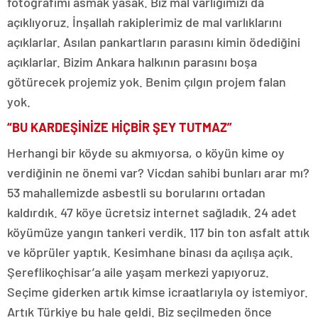
fotoğrafımı asmak yasak. Biz mal varlığımızı da
açıklıyoruz. İnşallah rakiplerimiz de mal varlıklarını
açıklarlar. Asılan pankartların parasını kimin ödediğini
açıklarlar. Bizim Ankara halkının parasını boşa
götürecek projemiz yok. Benim çılgın projem falan
yok.
“BU KARDEŞİNİZE HİÇBİR ŞEY TUTMAZ”
Herhangi bir köyde su akmıyorsa, o köyün kime oy
verdiğinin ne önemi var? Vicdan sahibi bunları arar mı?
53 mahallemizde asbestli su borularını ortadan
kaldırdık. 47 köye ücretsiz internet sağladık. 24 adet
köyümüze yangın tankeri verdik. 117 bin ton asfalt attık
ve köprüler yaptık. Kesimhane binası da açılışa açık.
Şereflikoçhisar’a aile yaşam merkezi yapıyoruz.
Seçime giderken artık kimse icraatlarıyla oy istemiyor.
Artık Türkiye bu hale geldi. Biz seçilmeden önce