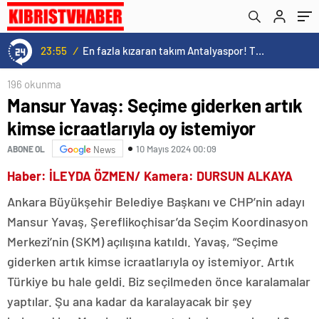
23:55
/
En fazla kızaran takım Antalyaspor! Tam 5 futbolcu….
196 okunma
Mansur Yavaş: Seçime giderken artık
kimse icraatlarıyla oy istemiyor
10 Mayıs 2024 00:09
ABONE OL
News
Haber: İLEYDA ÖZMEN/ Kamera: DURSUN ALKAYA
Ankara Büyükşehir Belediye Başkanı ve CHP’nin adayı
Mansur Yavaş, Şereflikoçhisar’da Seçim Koordinasyon
Merkezi’nin (SKM) açılışına katıldı. Yavaş, “Seçime
giderken artık kimse icraatlarıyla oy istemiyor. Artık
Türkiye bu hale geldi. Biz seçilmeden önce karalamalar
yaptılar. Şu ana kadar da karalayacak bir şey