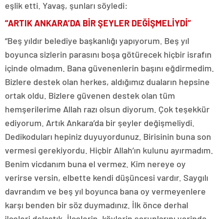
eşlik etti. Yavaş, şunları söyledi:
“ARTIK ANKARA’DA BİR ŞEYLER DEĞİŞMELİYDİ”
“Beş yıldır belediye başkanlığı yapıyorum. Beş yıl
boyunca sizlerin parasını boşa götürecek hiçbir israfın
içinde olmadım. Bana güvenenlerin başını eğdirmedim.
Bizlere destek olan herkes, aldığımız duaların hepsine
ortak oldu. Bizlere güvenen destek olan tüm
hemşerilerime Allah razı olsun diyorum. Çok teşekkür
ediyorum. Artık Ankara’da bir şeyler değişmeliydi.
Dedikoduları hepiniz duyuyordunuz. Birisinin buna son
vermesi gerekiyordu. Hiçbir Allah’ın kulunu ayırmadım.
Benim vicdanım buna el vermez. Kim nereye oy
verirse versin, elbette kendi düşüncesi vardır. Saygılı
davrandım ve beş yıl boyunca bana oy vermeyenlere
karşı benden bir söz duymadınız. İlk önce derhal
ilçeleri dolaştık. İlçelerin, köylerin sorunlarını yerinde