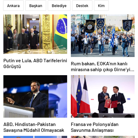
Ankara
Başkan
Belediye
Destek
Kim
Putin ve Lula, ABD Tarifelerini
Rum bakan, EOKA’nın kanlı
Görüştü
mirasına sahip çıkıp Girne’yi
hedef gösterdi
ABD, Hindistan-Pakistan
Fransa ve Polonya’dan
Savaşına Müdahil Olmayacak
Savunma Anlaşması