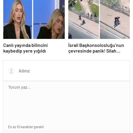
Canlı yayında bilincini
İsrail Başkonsolosluğu’nun
kaybedip yere yığıldı
çevresinde panik! Silah
sesleri duyuldu, valilikten
açıklama geldi
En az 10 karakter gerekli