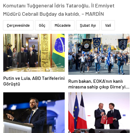
Komutanı Tuğgeneral İdris Tataroğlu, İl Emniyet
Müdürü Cebrail Buğday da katıldı. – MARDİN
Çerçevesinde
Göç
Mücadele
Şubat Ayı
Vali
Putin ve Lula, ABD Tarifelerini
Rum bakan, EOKA’nın kanlı
Görüştü
mirasına sahip çıkıp Girne’yi
hedef gösterdi