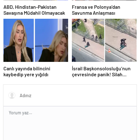
ABD, Hindistan-Pakistan
Fransa ve Polonya’dan
Savaşına Müdahil Olmayacak
Savunma Anlaşması
Canlı yayında bilincini
İsrail Başkonsolosluğu’nun
kaybedip yere yığıldı
çevresinde panik! Silah
sesleri duyuldu, valilikten
açıklama geldi