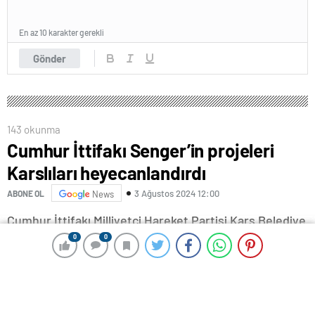
En az 10 karakter gerekli
Gönder
143 okunma
Cumhur İttifakı Senger’in projeleri
Karslıları heyecanlandırdı
3 Ağustos 2024 12:00
ABONE OL
News
Cumhur İttifakı Milliyetçi Hareket Partisi Kars Belediye
Başkan Adayı Prof. Dr. Ötüken Senger’in projeleri
0
0
0
0
vatandaşları heyecanlandırdı.
İnşaat Mühendisi Prof. Dr. Ötüken Senger, seçildiği
takdirde hayata geçireceği projelerle bir kısmının