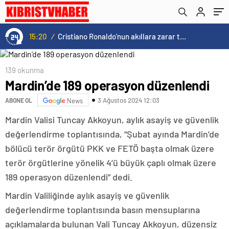
15:20
/
Cristiano Ronaldo’nun akıllara zarar tüm kariyerinin istatistiğini çıkardık !
139 okunma
Mardin’de 189 operasyon düzenlendi
3 Ağustos 2024 12:03
ABONE OL
News
Mardin Valisi Tuncay Akkoyun, aylık asayiş ve güvenlik
değerlendirme toplantısında, “Şubat ayında Mardin’de
bölücü terör örgütü PKK ve FETÖ başta olmak üzere
terör örgütlerine yönelik 4’ü büyük çaplı olmak üzere
189 operasyon düzenlendi” dedi.
Mardin Valiliğinde aylık asayiş ve güvenlik
değerlendirme toplantısında basın mensuplarına
açıklamalarda bulunan Vali Tuncay Akkoyun, düzensiz