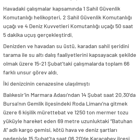
Havadaki çalışmalar kapsamında 1 Sahil Güvenlik
Komutanlığı helikopteri, 2 Sahil Güvenlik Komutanlığı
uçağı ve 4 Deniz Kuvvetleri Komutanlığı uçağı 50 saat
5 dakika uçuş gerçekleştirdi.
Denizden ve havadan su üstü, karadan sahil şeridini
tarama ile su altı dalış faaliyetlerini kapsayacak şekilde
olmak üzere 15-21 Şubat’taki çalışmalarda toplam 66
farklı unsur görev aldı.
İki denizcinin cenazesine ulaşılmıştı
Balıkesir’in Marmara Adası’ndan 14 Şubat saat 20.30’da
Bursa’nın Gemlik ilçesindeki Roda Limanı’na gitmek
üzere 6 kişilik mürettebat ve 1250 ton mermer tozu
yüküyle hareket eden 69 metre uzunluktaki “Batuhan
A” adlı kargo gemisi, kötü hava ve deniz şartları
nedeniyle 15 Şubat’ta saat 06.20’de Karacabey ilçesi