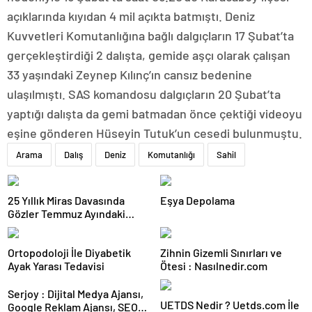
açıklarında kıyıdan 4 mil açıkta batmıştı. Deniz
Kuvvetleri Komutanlığına bağlı dalgıçların 17 Şubat’ta
gerçekleştirdiği 2 dalışta, gemide aşçı olarak çalışan
33 yaşındaki Zeynep Kılınç’ın cansız bedenine
ulaşılmıştı. SAS komandosu dalgıçların 20 Şubat’ta
yaptığı dalışta da gemi batmadan önce çektiği videoyu
eşine gönderen Hüseyin Tutuk’un cesedi bulunmuştu.
Arama
Dalış
Deniz
Komutanlığı
Sahil
25 Yıllık Miras Davasında
Eşya Depolama
Gözler Temmuz Ayındaki
Karar Duruşmasına Çevrildi
Ortopodoloji İle Diyabetik
Zihnin Gizemli Sınırları ve
Ayak Yarası Tedavisi
Ötesi : Nasılnedir.com
Serjoy : Dijital Medya Ajansı,
UETDS Nedir ? Uetds.com İle
Google Reklam Ajansı, SEO