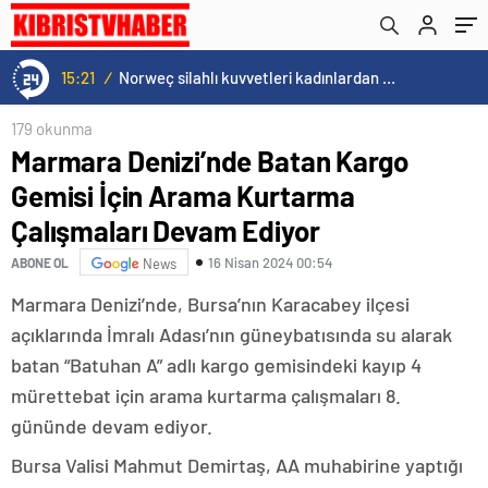
15:21
/
Norweç silahlı kuvvetleri kadınlardan oluşan özel kuvvetler eğitimlerini başlattı.
179 okunma
Marmara Denizi’nde Batan Kargo
Gemisi İçin Arama Kurtarma
Çalışmaları Devam Ediyor
16 Nisan 2024 00:54
ABONE OL
News
Marmara Denizi’nde, Bursa’nın Karacabey ilçesi
açıklarında İmralı Adası’nın güneybatısında su alarak
batan “Batuhan A” adlı kargo gemisindeki kayıp 4
mürettebat için arama kurtarma çalışmaları 8.
gününde devam ediyor.
Bursa Valisi Mahmut Demirtaş, AA muhabirine yaptığı