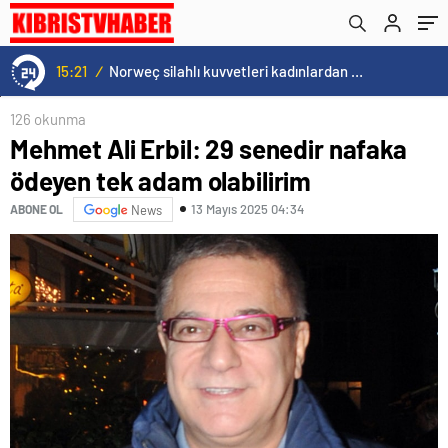
15:21
/
Norweç silahlı kuvvetleri kadınlardan oluşan özel kuvvetler eğitimlerini başlattı.
126 okunma
Mehmet Ali Erbil: 29 senedir nafaka
ödeyen tek adam olabilirim
13 Mayıs 2025 04:34
ABONE OL
News