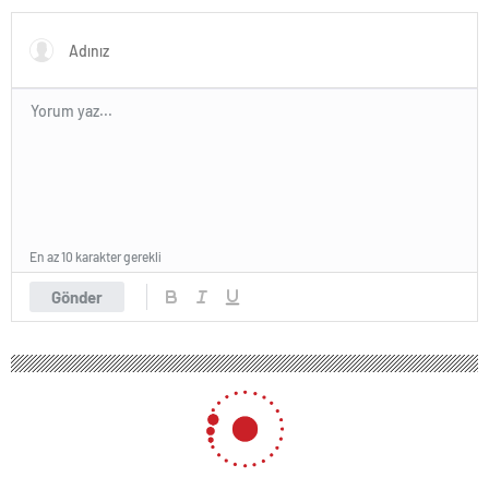
En az 10 karakter gerekli
Gönder
106 okunma
Ankara’da Ibrahim Maalouf rüzgarı
13 Mayıs 2025 04:34
ABONE OL
News