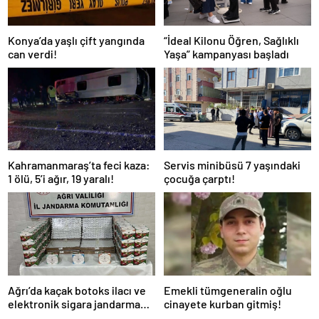
Konya’da yaşlı çift yangında
“İdeal Kilonu Öğren, Sağlıklı
can verdi!
Yaşa” kampanyası başladı
Kahramanmaraş’ta feci kaza:
Servis minibüsü 7 yaşındaki
1 ölü, 5’i ağır, 19 yaralı!
çocuğa çarptı!
Ağrı’da kaçak botoks ilacı ve
Emekli tümgeneralin oğlu
elektronik sigara jandarma
cinayete kurban gitmiş!
denetimine takıldı!