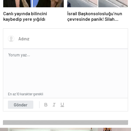
Canlı yayında bilincini
İsrail Başkonsolosluğu’nun
kaybedip yere yığıldı
çevresinde panik! Silah
sesleri duyuldu, valilikten
açıklama geldi
En az 10 karakter gerekli
Gönder