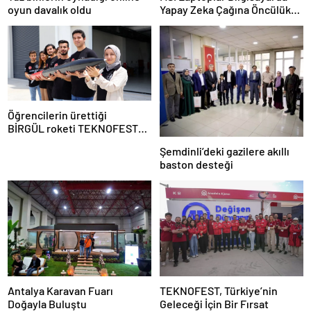
oyun davalık oldu
Yapay Zeka Çağına Öncülük
Ediyor
Öğrencilerin ürettiği
BİRGÜL roketi TEKNOFEST
finalinde
Şemdinli’deki gazilere akıllı
baston desteği
Antalya Karavan Fuarı
TEKNOFEST, Türkiye’nin
Doğayla Buluştu
Geleceği İçin Bir Fırsat