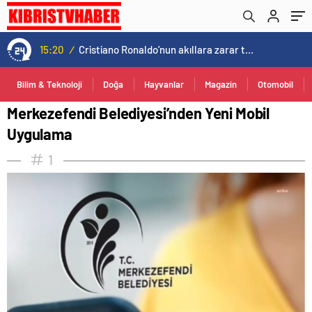
15:20
/
Cristiano Ronaldo’nun akıllara zarar tüm kariyerinin istatistiğini çıkardık !
Bilim & Teknoloji
Doğa
Hayvanlar
Magazin
Otomobil
Merkezefendi Belediyesi’nden Yeni Mobil
Uygulama
1