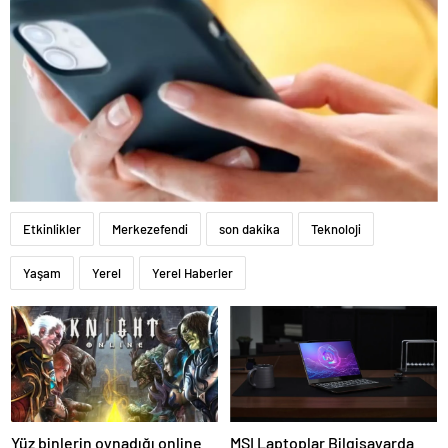
Etkinlikler
Merkezefendi
son dakika
Teknoloji
Yaşam
Yerel
Yerel Haberler
Yüz binlerin oynadığı online
MSI Laptoplar Bilgisayarda