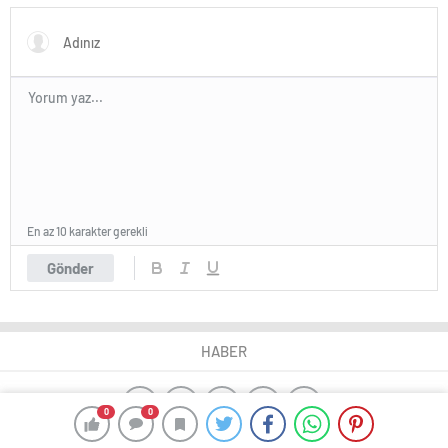
En az 10 karakter gerekli
Gönder
HABER
0
0
yangın algılama sistemleri