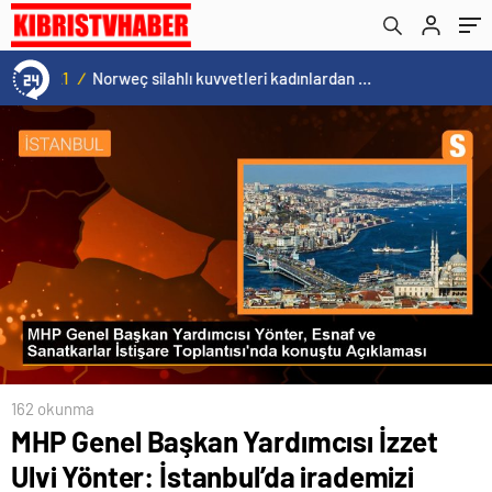
projelerini açıkladı
15:20
/
Cristiano Ronaldo’nun akıllara zarar tüm kariyerinin istatistiğini çıkardık !
162 okunma
MHP Genel Başkan Yardımcısı İzzet
Ulvi Yönter: İstanbul’da irademizi