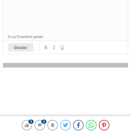
En az 10 karakter gerekli
Gönder
0
0
0
0