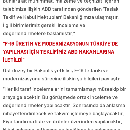
bunlara ait mühimmat, malzeme ve teçhizatı içeren
talebimize ilişkin ABD tarafından gönderilen ‘Taslak
Teklif ve Kabul Mektupları’ Bakanlığımıza ulaşmıştır.
İlgili birimlerimiz gerekli inceleme ve
değerlendirmelere başlamıştır.”
“F-16 ÜRETİM VE MODERNİZASYONUN TÜRKİYE’DE
YAPILMASI İÇİN TEKLİFİMİZ ABD MAKAMLARINA
İLETİLDİ”
Üst düzey bir Bakanlık yetkilisi, F-16 tedariki ve
modernizasyonu sürecine ilişkin şu bilgileri paylaştı:
“Her iki taraf incelemelerini tamamlamayı müteakip bir
araya gelecektir. Bu görüşmede ortak inceleme ve
değerlendirmeler yapılacaktır. Sonrasında da anlaşma
nihayetlendirilecek ve takvim işlemeye başlayacaktır.
Fiyatlandırma liste ve ürünler üzerinden yapılacaktır.
Nihai anlaşma safhasına gelindiğinde bu anlaşmanın