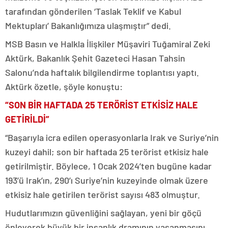
tarafından gönderilen ‘Taslak Teklif ve Kabul
Mektupları’ Bakanlığımıza ulaşmıştır” dedi.
MSB Basın ve Halkla İlişkiler Müşaviri Tuğamiral Zeki
Aktürk, Bakanlık Şehit Gazeteci Hasan Tahsin
Salonu’nda haftalık bilgilendirme toplantısı yaptı.
Aktürk özetle, şöyle konuştu:
“SON BİR HAFTADA 25 TERÖRİST ETKİSİZ HALE
GETİRİLDİ”
“Başarıyla icra edilen operasyonlarla Irak ve Suriye’nin
kuzeyi dahil; son bir haftada 25 terörist etkisiz hale
getirilmiştir. Böylece, 1 Ocak 2024’ten bugüne kadar
193’ü Irak’ın, 290’ı Suriye’nin kuzeyinde olmak üzere
etkisiz hale getirilen terörist sayısı 483 olmuştur.
Hudutlarımızın güvenliğini sağlayan, yeni bir göçü
önleyerek büyük bir insanlık dramının yaşanmasını