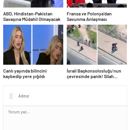
ABD, Hindistan-Pakistan
Fransa ve Polonya’dan
Savaşına Müdahil Olmayacak
Savunma Anlaşması
Canlı yayında bilincini
İsrail Başkonsolosluğu’nun
kaybedip yere yığıldı
çevresinde panik! Silah
sesleri duyuldu, valilikten
açıklama geldi