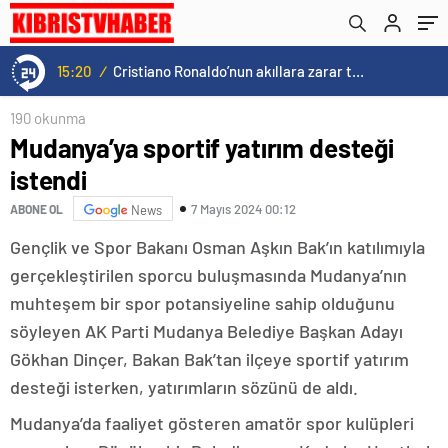
15:20
/
Cristiano Ronaldo’nun akıllara zarar tüm kariyerinin istatistiğini çıkardık !
190 okunma
Mudanya’ya sportif yatırım desteği
istendi
7 Mayıs 2024 00:12
ABONE OL
News
Gençlik ve Spor Bakanı Osman Aşkın Bak’ın katılımıyla
gerçekleştirilen sporcu buluşmasında Mudanya’nın
muhteşem bir spor potansiyeline sahip olduğunu
söyleyen AK Parti Mudanya Belediye Başkan Adayı
Gökhan Dinçer, Bakan Bak’tan ilçeye sportif yatırım
desteği isterken, yatırımların sözünü de aldı.
Mudanya’da faaliyet gösteren amatör spor kulüpleri