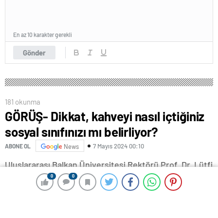
En az 10 karakter gerekli
Gönder
181 okunma
GÖRÜŞ- Dikkat, kahveyi nasıl içtiğiniz
sosyal sınıfınızı mı belirliyor?
7 Mayıs 2024 00:10
ABONE OL
News
Uluslararası Balkan Üniversitesi Rektörü Prof. Dr. Lütfi
Sunar, Türkiye’de ve dünyada yükselişe geçen kahve
0
0
0
0
kültürünü ve kahve deneyiminin sınıf algısını nasıl
şekillendirdiğini AA Analiz için kaleme aldı.