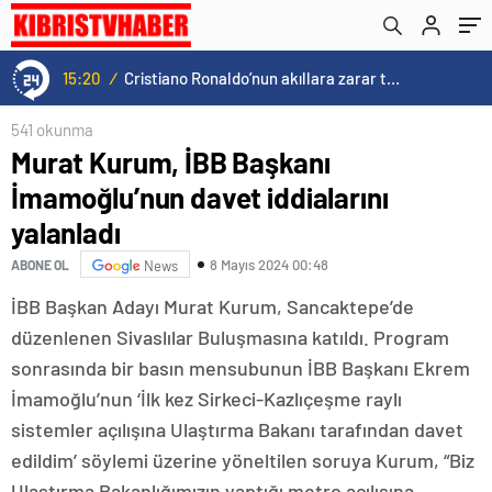
15:20
/
Cristiano Ronaldo’nun akıllara zarar tüm kariyerinin istatistiğini çıkardık !
541 okunma
Murat Kurum, İBB Başkanı
İmamoğlu’nun davet iddialarını
yalanladı
8 Mayıs 2024 00:48
ABONE OL
News
İBB Başkan Adayı Murat Kurum, Sancaktepe’de
düzenlenen Sivaslılar Buluşmasına katıldı. Program
sonrasında bir basın mensubunun İBB Başkanı Ekrem
İmamoğlu’nun ‘İlk kez Sirkeci-Kazlıçeşme raylı
sistemler açılışına Ulaştırma Bakanı tarafından davet
edildim’ söylemi üzerine yöneltilen soruya Kurum, “Biz
Ulaştırma Bakanlığımızın yaptığı metro açılışına