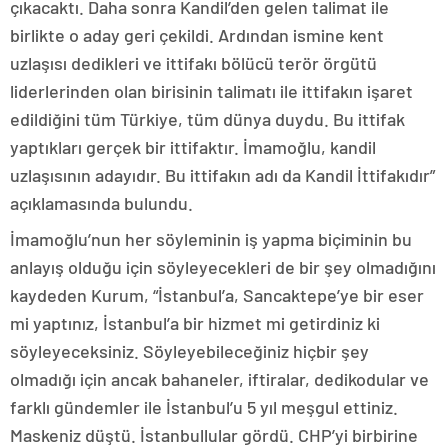
çıkacaktı. Daha sonra Kandil’den gelen talimat ile
birlikte o aday geri çekildi. Ardından ismine kent
uzlaşısı dedikleri ve ittifakı bölücü terör örgütü
liderlerinden olan birisinin talimatı ile ittifakın işaret
edildiğini tüm Türkiye, tüm dünya duydu. Bu ittifak
yaptıkları gerçek bir ittifaktır. İmamoğlu, kandil
uzlaşısının adayıdır. Bu ittifakın adı da Kandil İttifakıdır”
açıklamasında bulundu.
İmamoğlu’nun her söyleminin iş yapma biçiminin bu
anlayış olduğu için söyleyecekleri de bir şey olmadığını
kaydeden Kurum, “İstanbul’a, Sancaktepe’ye bir eser
mi yaptınız, İstanbul’a bir hizmet mi getirdiniz ki
söyleyeceksiniz. Söyleyebileceğiniz hiçbir şey
olmadığı için ancak bahaneler, iftiralar, dedikodular ve
farklı gündemler ile İstanbul’u 5 yıl meşgul ettiniz.
Maskeniz düştü. İstanbullular gördü. CHP’yi birbirine