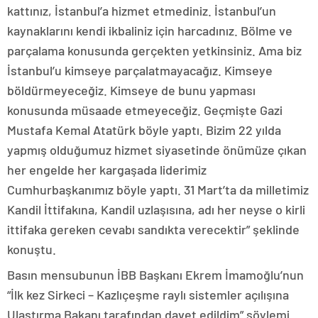
kattınız, İstanbul’a hizmet etmediniz. İstanbul’un
kaynaklarını kendi ikbaliniz için harcadınız. Bölme ve
parçalama konusunda gerçekten yetkinsiniz. Ama biz
İstanbul’u kimseye parçalatmayacağız. Kimseye
böldürmeyeceğiz. Kimseye de bunu yapması
konusunda müsaade etmeyeceğiz. Geçmişte Gazi
Mustafa Kemal Atatürk böyle yaptı. Bizim 22 yılda
yapmış olduğumuz hizmet siyasetinde önümüze çıkan
her engelde her kargaşada liderimiz
Cumhurbaşkanımız böyle yaptı. 31 Mart’ta da milletimiz
Kandil İttifakına, Kandil uzlaşısına, adı her neyse o kirli
ittifaka gereken cevabı sandıkta verecektir” şeklinde
konuştu.
Basın mensubunun İBB Başkanı Ekrem İmamoğlu’nun
“İlk kez Sirkeci – Kazlıçeşme raylı sistemler açılışına
Ulaştırma Bakanı tarafından davet edildim” söylemi