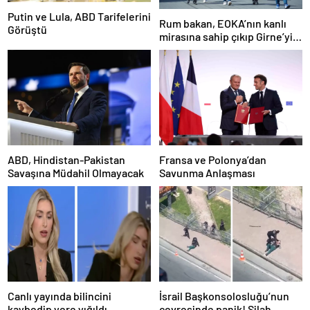
Putin ve Lula, ABD Tarifelerini
Rum bakan, EOKA’nın kanlı
Görüştü
mirasına sahip çıkıp Girne’yi
hedef gösterdi
ABD, Hindistan-Pakistan
Fransa ve Polonya’dan
Savaşına Müdahil Olmayacak
Savunma Anlaşması
Canlı yayında bilincini
İsrail Başkonsolosluğu’nun
kaybedip yere yığıldı
çevresinde panik! Silah