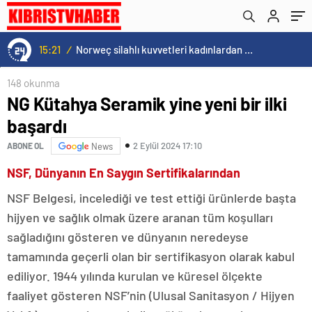
15:21
/
Norweç silahlı kuvvetleri kadınlardan oluşan özel kuvvetler eğitimlerini başlattı.
148 okunma
NG Kütahya Seramik yine yeni bir ilki
başardı
2 Eylül 2024 17:10
ABONE OL
News
NSF, Dünyanın En Saygın Sertifikalarından
NSF Belgesi, incelediği ve test ettiği ürünlerde başta
hijyen ve sağlık olmak üzere aranan tüm koşulları
sağladığını gösteren ve dünyanın neredeyse
tamamında geçerli olan bir sertifikasyon olarak kabul
ediliyor. 1944 yılında kurulan ve küresel ölçekte
faaliyet gösteren NSF’nin (Ulusal Sanitasyon / Hijyen