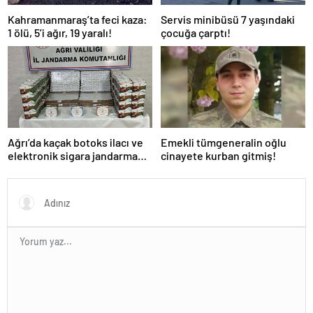
Kahramanmaraş’ta feci kaza:
Servis minibüsü 7 yaşındaki
1 ölü, 5’i ağır, 19 yaralı!
çocuğa çarptı!
Ağrı’da kaçak botoks ilacı ve
Emekli tümgeneralin oğlu
elektronik sigara jandarma
cinayete kurban gitmiş!
denetimine takıldı!