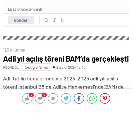
En az 10 karakter gerekli
Gönder
126 okunma
Adli yıl açılış töreni BAM’da gerçekleşti
2 Eylül 2024 17:10
ABONE OL
News
Adli tatilin sona ermesiyle 2024-2025 adli yılı açılış
töreni İstanbul Bölge Adliye Mahkemesi’nde(BAM) de
düzenlendi. A Blok Atrium Salonu’nda düzenlenen
0
0
0
0
programa İstanbul Bölge Adliye Mahkemesi Başkanı
Murat Boylu, İstanbul Bölge Adliye Mahkemesi
Cumhuriyet Başsavcısı Metin Sarıhan, daire
başkanları, üyeleri, Cumhuriyet Savcıları ve çok sayıda