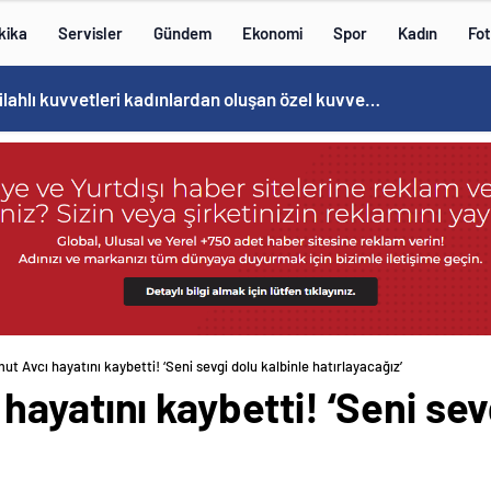
kika
Servisler
Gündem
Ekonomi
Spor
Kadın
Fot
Norweç silahlı kuvvetleri kadınlardan oluşan özel kuvvetler eğitimlerini başlattı.
t Avcı hayatını kaybetti! ‘Seni sevgi dolu kalbinle hatırlayacağız’
ayatını kaybetti! ‘Seni sevg