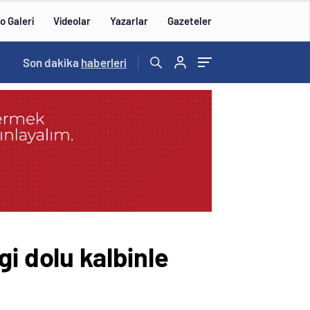
o Galeri
Videolar
Yazarlar
Gazeteler
15:20
Son dakika
/
haberleri
i dolu kalbinle