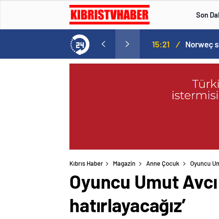
Son Da
aspor! Tam 5 futbolcu….
15:21
/
Kıbrıs Haber
Magazin
Anne Çocuk
Oyuncu Umu
Oyuncu Umut Avcı h
hatırlayacağız’