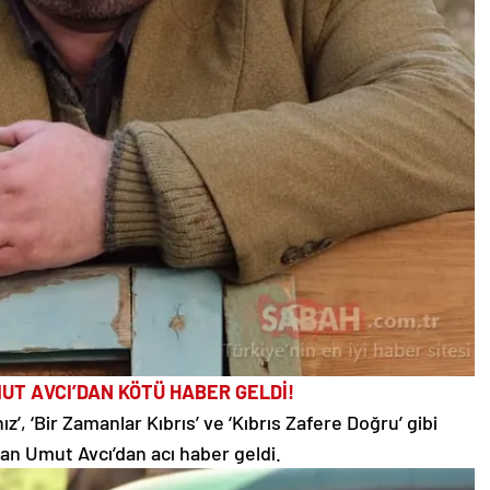
UT AVCI’DAN KÖTÜ HABER GELDİ!
ız’, ‘Bir Zamanlar Kıbrıs’ ve ‘Kıbrıs Zafere Doğru’ gibi
lan Umut Avcı’dan acı haber geldi.