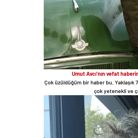
Umut Avcı’nın vefat haberi
Çok üzüldüğüm bir haber bu. Yaklaşık 7
çok yetenekli ve ç