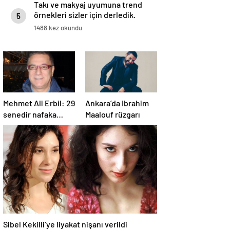
Takı ve makyaj uyumuna trend
örnekleri sizler için derledik.
5
1488 kez okundu
Mehmet Ali Erbil: 29
Ankara’da Ibrahim
senedir nafaka
Maalouf rüzgarı
ödeyen tek adam
olabilirim
Sibel Kekilli’ye liyakat nişanı verildi