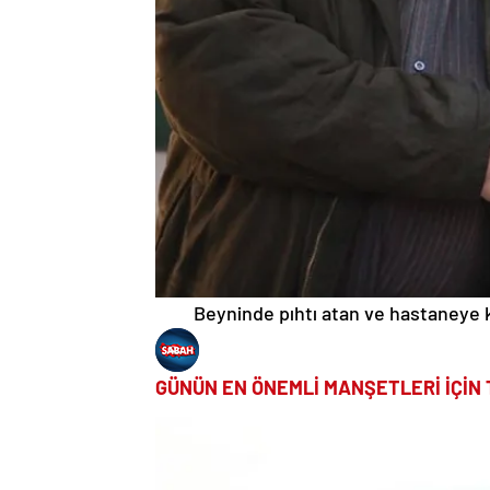
Beyninde pıhtı atan ve hastaneye k
GÜNÜN EN ÖNEMLİ MANŞETLERİ İÇİN 