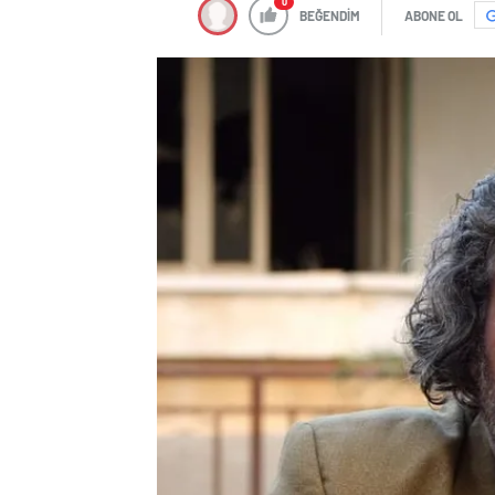
0
BEĞENDİM
ABONE OL