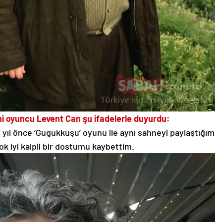
ni oyuncu Levent Can şu ifadelerle duyurdu:
 yıl önce ‘Gugukkuşu’ oyunu ile aynı sahneyi paylaştığım
ok iyi kalpli bir dostumu kaybettim.