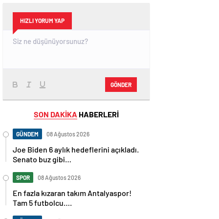
HIZLI YORUM YAP
GÖNDER
SON DAKİKA
HABERLERİ
GÜNDEM
08 Ağustos 2026
Joe Biden 6 aylık hedeflerini açıkladı.
Senato buz gibi…
SPOR
08 Ağustos 2026
En fazla kızaran takım Antalyaspor!
Tam 5 futbolcu….