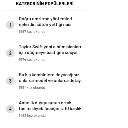
KATEGORİNİN POPÜLERLERİ
Doğru emzirme yöntemleri
nelerdir, sütün yettiği nasıl
1
anlaşılır?
1997 kez okundu
Taylor Swift yeni albüm planları
için düğmeye bastığını sosyal
2
medyadan duyurdu!
1574 kez okundu
Bu kış kombinlere doyacağınız
onlarca model ve onlarca detay.
3
1551 kez okundu
Annelik duygusunun ortak
tanımı diyebileceğimiz 10 başlık.
4
1493 kez okundu