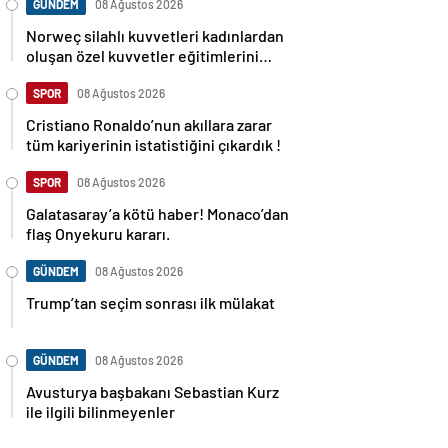
GÜNDEM
08 Ağustos 2026
Norweç silahlı kuvvetleri kadınlardan
oluşan özel kuvvetler eğitimlerini
başlattı.
SPOR
08 Ağustos 2026
Cristiano Ronaldo’nun akıllara zarar
tüm kariyerinin istatistiğini çıkardık !
SPOR
08 Ağustos 2026
Galatasaray’a kötü haber! Monaco’dan
flaş Onyekuru kararı.
GÜNDEM
08 Ağustos 2026
Trump’tan seçim sonrası ilk mülakat
GÜNDEM
08 Ağustos 2026
Avusturya başbakanı Sebastian Kurz
ile ilgili bilinmeyenler