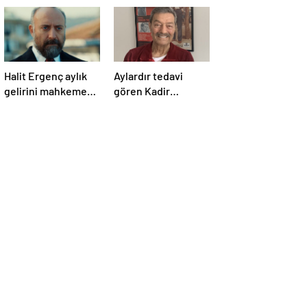
Halit Ergenç aylık
Aylardır tedavi
gelirini mahkeme
gören Kadir
salonunda açıkladı
İnanır’ın son hali
sevenlerini üzdü