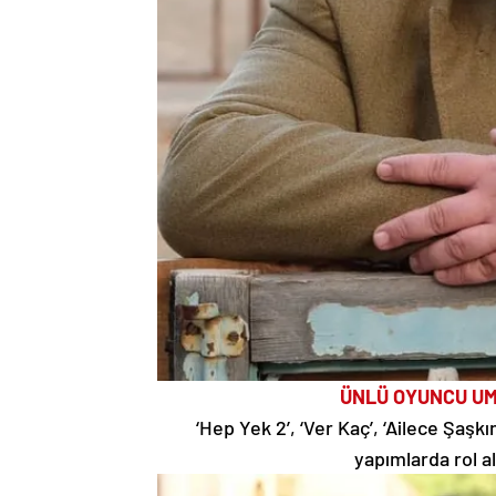
ÜNLÜ OYUNCU UM
‘Hep Yek 2’, ‘Ver Kaç’, ‘Ailece Şaşkın
yapımlarda rol a