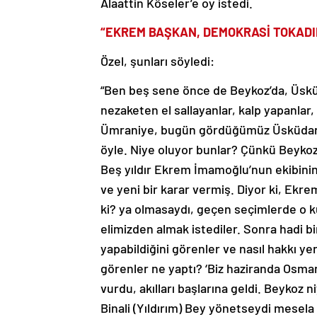
Alaattin Köseler’e oy istedi.
“EKREM BAŞKAN, DEMOKRASİ TOKADI
Özel, şunları söyledi:
“Ben beş sene önce de Beykoz’da, Üskü
nezaketen el sallayanlar, kalp yapanl
Ümraniye, bugün gördüğümüz Üsküdar,
öyle. Niye oluyor bunlar? Çünkü Beykoz
Beş yıldır Ekrem İmamoğlu’nun ekibin
ve yeni bir karar vermiş. Diyor ki, Ekre
ki? ya olmasaydı, geçen seçimlerde o k
elimizden almak istediler. Sonra hadi b
yapabildiğini görenler ve nasıl hakkı yen
görenler ne yaptı? ‘Biz haziranda Osman
vurdu, akılları başlarına geldi. Beykoz
Binali (Yıldırım) Bey yönetseydi mesela 