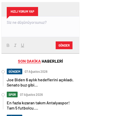
HIZLI YORUM YAP
GÖNDER
SON DAKİKA
HABERLERİ
GÜNDEM
07 Ağustos 2026
Joe Biden 6 aylık hedeflerini açıkladı.
Senato buz gibi…
SPOR
07 Ağustos 2026
En fazla kızaran takım Antalyaspor!
Tam 5 futbolcu….