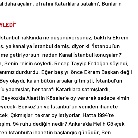
l daha açalım, etrafını Katarlılara satalım’. Bunların
YLEDİ”
 İstanbul hakkında ne düşünüyorsunuz, baktı ki Ekrem
 ya kanal ya İstanbul demiş, diyor ki, ‘İstanbul’un
eme getiriyorsun, neden Kanal İstanbul konuşalım?’
n. Senin reisin söyledi, Recep Tayyip Erdoğan söyledi.
kanımız durdurdu. Eğer beş yıl önce Ekrem Başkan değil
Bey olaydı, kalan bütün arsalar gitmişti. İstanbul’un
u yapmışlar, her tarafı Katarlılara satmışlardı.
 Beykoz’da Alaattin Köseler’e oy vererek sadece kimin
eyecek, Beykoz’un ve İstanbul’un yeniden ihanete
k. Çıkmışlar, tekrar oy istiyorlar. Hatta 1994’te
deşim, 94 ruhu dediğin nedir? Ankara’da Melih Gökçek
aren İstanbul’a ihanetin başlangıç günüdür. Ben