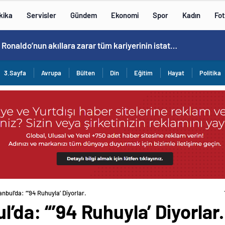
kika
Servisler
Gündem
Ekonomi
Spor
Kadın
Fot
Cristiano Ronaldo’nun akıllara zarar tüm kariyerinin istatistiğini çıkardık !
3.Sayfa
Avrupa
Bülten
Din
Eğitim
Hayat
Politika
anbul’da: “’94 Ruhuyla’ Diyorlar.
l’da: “’94 Ruhuyla’ Diyorlar.