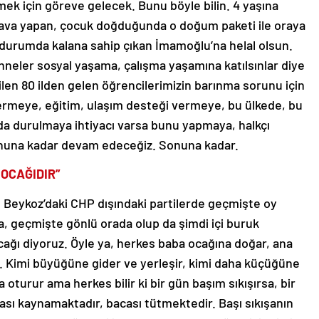
ek için göreve gelecek. Bunu böyle bilin. 4 yaşına
ava yapan, çocuk doğduğunda o doğum paketi ile oraya
 durumda kalana sahip çıkan İmamoğlu’na helal olsun.
nneler sosyal yaşama, çalışma yaşamına katılsınlar diye
len 80 ilden gelen öğrencilerimizin barınma sorunu için
ermeye, eğitim, ulaşım desteği vermeye, bu ülkede, bu
da durulmaya ihtiyacı varsa bunu yapmaya, halkçı
sonuna kadar devam edeceğiz. Sonuna kadar.
 OCAĞIDIR”
, Beykoz’daki CHP dışındaki partilerde geçmişte oy
a, geçmişte gönlü orada olup da şimdi içi buruk
ocağı diyoruz. Öyle ya, herkes baba ocağına doğar, ana
r. Kimi büyüğüne gider ve yerleşir, kimi daha küçüğüne
a oturur ama herkes bilir ki bir gün başım sıkışırsa, bir
sı kaynamaktadır, bacası tütmektedir. Başı sıkışanın