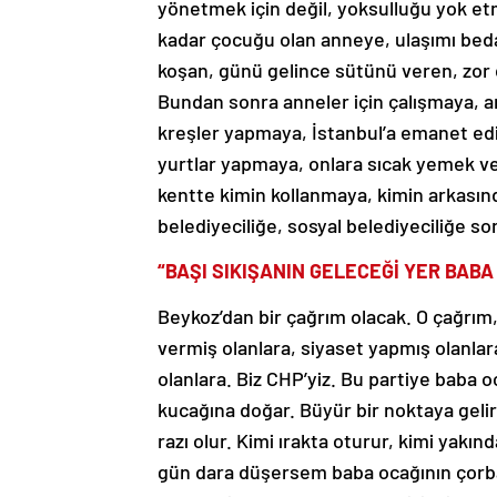
yönetmek için değil, yoksulluğu yok etm
kadar çocuğu olan anneye, ulaşımı bed
koşan, günü gelince sütünü veren, zor
Bundan sonra anneler için çalışmaya, a
kreşler yapmaya, İstanbul’a emanet edi
yurtlar yapmaya, onlara sıcak yemek v
kentte kimin kollanmaya, kimin arkasın
belediyeciliğe, sosyal belediyeciliğe 
“BAŞI SIKIŞANIN GELECEĞİ YER BABA
Beykoz’dan bir çağrım olacak. O çağrım
vermiş olanlara, siyaset yapmış olanlar
olanlara. Biz CHP’yiz. Bu partiye baba 
kucağına doğar. Büyür bir noktaya geli
razı olur. Kimi ırakta oturur, kimi yakınd
gün dara düşersem baba ocağının çorba