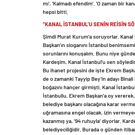
mı’, ‘Kalmadı efendim’. ‘O zaman bir kana
hepsi bitti.
“KANAL İSTANBUL’U SENİN REİSİN SÖ
Şimdi Murat Kurum’a soruyorlar. Kanal
Başkan’ın sloganını İstanbul benimsemiş,
sorunlarını konuşalım. Bunu niye günd
Kardeşim, Kanal İstanbul’u sen söyledi
Bu ihanet projesini de işte Ekrem Baş
de o zamanki Tayyip Bey’in adayı Binali 
boğazını hançer girmişti. Kanal İstanbul’
İstanbullu, Ekrem Başkan’a oy vererek,
belediye başkanı olacağına karar verm
uğramasına engel olacak, izin vermeyece
kazanmış ya, ’94 ruhuyla’ diyorlar. Kar
belediyeciliğidir. Burada o günden itib