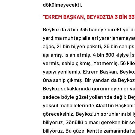
dökülmeyecekti.
“EKREM BAŞKAN, BEYKOZ’DA 3 BİN 3
Beykoz’da 3 bin 335 haneye direkt yar
yardıma muhtaç aileleri yararlanamayaca
ağaç, 21 bin hijyen paketi, 25 bin sahip
aşılamış, ıslah etmiş. 4 bin 600 kişiye 
vermiş, sahip çıkmış. Yetmemiş, 56 kil
yapıyı yenilemiş. Ekrem Başkan, Beykoz
Ona sahip çıkmış. Bir yandan da Beykoz
Beykoz sokaklarında görünmeyenler va
sadece böyle güzel yollarında değil; Be
yoksul mahallelerinde Alaattin Başkanl
göreceksiniz. Beykoz’un sorunlarını bili
biliyoruz. Gönüllü olması gereken bir şe
biliyoruz. Bu güzel kentte zamanında ke