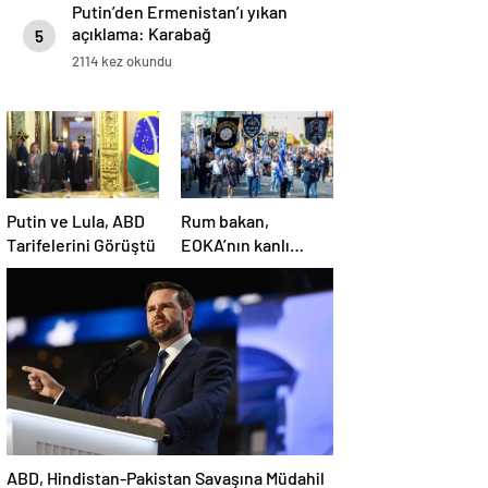
Putin’den Ermenistan’ı yıkan
açıklama: Karabağ
5
Azerbaycan’ın ayrılmaz bir
2114 kez okundu
parçasıdır!
Putin ve Lula, ABD
Rum bakan,
Tarifelerini Görüştü
EOKA’nın kanlı
mirasına sahip çıkıp
Girne’yi hedef
gösterdi
ABD, Hindistan-Pakistan Savaşına Müdahil