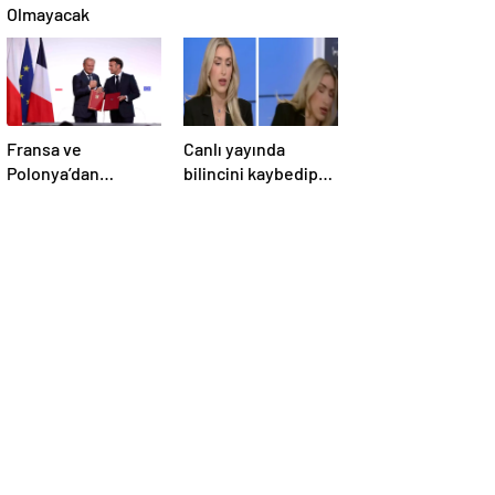
Olmayacak
Fransa ve
Canlı yayında
Polonya’dan
bilincini kaybedip
Savunma Anlaşması
yere yığıldı