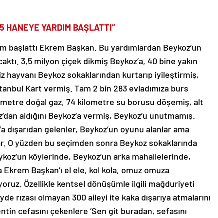
35 HANEYE YARDIM BAŞLATTI”
dım başlattı Ekrem Başkan. Bu yardımlardan Beykoz’un
ktı. 3,5 milyon çiçek dikmiş Beykoz’a, 40 bine yakın
siz hayvanı Beykoz sokaklarından kurtarıp iyileştirmiş,
İstanbul Kart vermiş. Tam 2 bin 283 evladımıza burs
ometre doğal gaz, 74 kilometre su borusu döşemiş, alt
’dan aldığını Beykoz’a vermiş, Beykoz’u unutmamış.
’a dışarıdan gelenler, Beykoz’un oyunu alanlar ama
r. O yüzden bu seçimden sonra Beykoz sokaklarında
ykoz’un köylerinde, Beykoz’un arka mahallelerinde,
a Ekrem Başkan’ı el ele, kol kola, omuz omuza
yoruz. Özellikle kentsel dönüşümle ilgili mağduriyeti
yde rızası olmayan 300 aileyi ite kaka dışarıya atmalarını
ntin cefasını çekenlere ‘Sen git buradan, sefasını