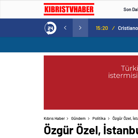
Son Da
Norweç silahlı kuvvetleri kadınlardan oluşan özel kuvvetler eğitimlerini başlattı.
15:20
/
Kıbrıs Haber
Gündem
Politika
Özgür Özel, İst
Özgür Özel, İstanbu