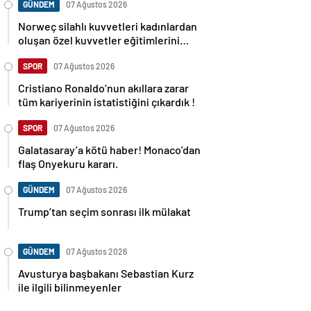
GÜNDEM
07 Ağustos 2026
Norweç silahlı kuvvetleri kadınlardan
oluşan özel kuvvetler eğitimlerini
başlattı.
SPOR
07 Ağustos 2026
Cristiano Ronaldo’nun akıllara zarar
tüm kariyerinin istatistiğini çıkardık !
SPOR
07 Ağustos 2026
Galatasaray’a kötü haber! Monaco’dan
flaş Onyekuru kararı.
GÜNDEM
07 Ağustos 2026
Trump’tan seçim sonrası ilk mülakat
GÜNDEM
07 Ağustos 2026
Avusturya başbakanı Sebastian Kurz
ile ilgili bilinmeyenler