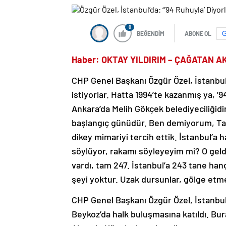
0
BEĞENDİM
ABONE OL
Haber: OKTAY YILDIRIM – ÇAĞATAN 
CHP Genel Başkanı Özgür Özel, İstanbul
istiyorlar. Hatta 1994’te kazanmış ya, ’
Ankara’da Melih Gökçek belediyeciliğidi
başlangıç günüdür. Ben demiyorum, Tayy
dikey mimariyi tercih ettik. İstanbul’a
söylüyor, rakamı söyleyeyim mi? O geldi
vardı, tam 247. İstanbul’a 243 tane han
şeyi yoktur. Uzak dursunlar, gölge etme
CHP Genel Başkanı Özgür Özel, İstanbu
Beykoz’da halk buluşmasına katıldı. Bur