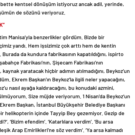
Elbette kentsel dönüşüm istiyoruz ancak adil, yerinde,
şümün de sözünü veriyoruz.
K”
m Manisa’yla benzerlikler gördüm. Bizde bir
içimiz yandı. Hem işsizimiz çok arttı hem de kentin
. Burada da kundura fabrikasının kapatıldığını, ispirto
aşabahçe Fabrikası’nın, Şişecam Fabrikası’nın
k, kaynak yaratacak hiçbir adımın atılmadığını, Beykoz’un
üm. Ekrem Başkan’ın Beykoz’la ilgili neler yapacağını,
oz’u nasıl ayağa kaldıracağını, bu konudaki azmini,
 üzülmüyorum. Size müjde veriyorum. 1 Nisan’da Beykoz’un
. Ekrem Başkan, İstanbul Büyükşehir Belediye Başkanı
ir helikopterin içinde Tayyip Bey gezemiyor. Gezip de
?’, ‘Bizim efendim’. ‘Katarlılara verdim’. ‘Bu arsa
leşik Arap Emirlikleri’ne söz verdim’. ‘Ya arsa kalmadı