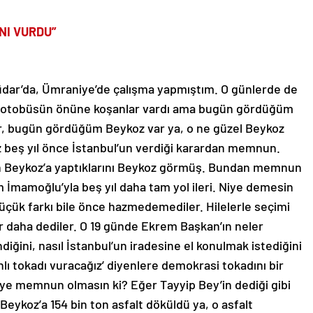
NI VURDU”
dar’da, Ümraniye’de çalışma yapmıştım. O günlerde de
ar, otobüsün önüne koşanlar vardı ama bugün gördüğüm
 bugün gördüğüm Beykoz var ya, o ne güzel Beykoz
 beş yıl önce İstanbul’un verdiği karardan memnun.
in Beykoz’a yaptıklarını Beykoz görmüş. Bundan memnun
m İmamoğlu’yla beş yıl daha tam yol ileri. Niye demesin
üçük farkı bile önce hazmedemediler. Hilelerle seçimi
ir daha dediler. O 19 günde Ekrem Başkan’ın neler
diğini, nasıl İstanbul’un iradesine el konulmak istediğini
lı tokadı vuracağız’ diyenlere demokrasi tokadını bir
 niye memnun olmasın ki? Eğer Tayyip Bey’in dediği gibi
Beykoz’a 154 bin ton asfalt döküldü ya, o asfalt