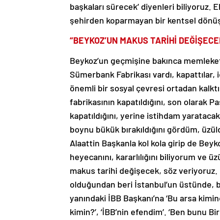
başkaları sürecek’ diyenleri biliyoruz. 
şehirden koparmayan bir kentsel dönü
“BEYKOZ’UN MAKUS TARİHİ DEĞİŞECE
Beykoz’un geçmişine bakınca memleketi
Sümerbank Fabrikası vardı, kapattılar, 
önemli bir sosyal çevresi ortadan kalktı
fabrikasının kapatıldığını, son olarak P
kapatıldığını, yerine istihdam yarataca
boynu bükük bırakıldığını gördüm, üzüld
Alaattin Başkanla kol kola girip de Beyk
heyecanını, kararlılığını biliyorum ve
makus tarihi değişecek, söz veriyoruz
olduğundan beri İstanbul’un üstünde, b
yanındaki İBB Başkanı’na ‘Bu arsa kimindi
kimin?’, ‘İBB’nin efendim’. ‘Ben bunu Bir