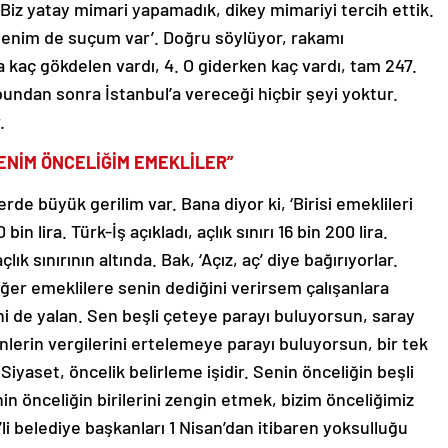
‘Biz yatay mimari yapamadık, dikey mimariyi tercih ettik.
 benim de suçum var’. Doğru söylüyor, rakamı
 kaç gökdelen vardı, 4. O giderken kaç vardı, tam 247.
undan sonra İstanbul’a vereceği hiçbir şeyi yoktur.
.
BENİM ÖNCELİĞİM EMEKLİLER”
rde büyük gerilim var. Bana diyor ki, ‘Birisi emeklileri
n lira. Türk-İş açıkladı, açlık sınırı 16 bin 200 lira.
k sınırının altında. Bak, ‘Açız, aç’ diye bağırıyorlar.
Eğer emeklilere senin dediğini verirsem çalışanlara
i de yalan. Sen beşli çeteye parayı buluyorsun, saray
lerin vergilerini ertelemeye parayı buluyorsun, bir tek
iyaset, öncelik belirleme işidir. Senin önceliğin beşli
in önceliğin birilerini zengin etmek, bizim önceliğimiz
li belediye başkanları 1 Nisan’dan itibaren yoksulluğu