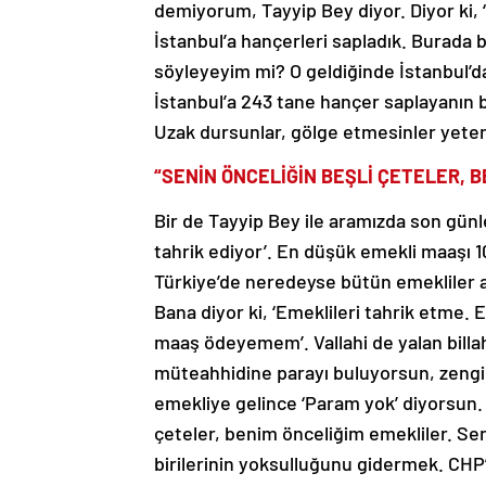
demiyorum, Tayyip Bey diyor. Diyor ki, 
İstanbul’a hançerleri sapladık. Burada
söyleyeyim mi? O geldiğinde İstanbul’da
İstanbul’a 243 tane hançer saplayanın b
Uzak dursunlar, gölge etmesinler yeter
“SENİN ÖNCELİĞİN BEŞLİ ÇETELER, 
Bir de Tayyip Bey ile aramızda son günle
tahrik ediyor’. En düşük emekli maaşı 10 bi
Türkiye’de neredeyse bütün emekliler açlı
Bana diyor ki, ‘Emeklileri tahrik etme. 
maaş ödeyemem’. Vallahi de yalan billah
müteahhidine parayı buluyorsun, zengin
emekliye gelince ‘Param yok’ diyorsun. S
çeteler, benim önceliğim emekliler. Sen
birilerinin yoksulluğunu gidermek. CHP’