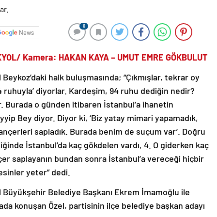
0
News
AKYOL/ Kamera: HAKAN KAYA – UMUT EMRE GÖKBULUT
 Beykoz’daki halk buluşmasında; “Çıkmışlar, tekrar oy
94 ruhuyla’ diyorlar. Kardeşim, 94 ruhu dediğin nedir?
r. Burada o günden itibaren İstanbul’a ihanetin
ip Bey diyor. Diyor ki, ‘Biz yatay mimari yapamadık,
 hançerleri sapladık. Burada benim de suçum var’. Doğru
ğinde İstanbul’da kaç gökdelen vardı, 4. O giderken kaç
çer saplayanın bundan sonra İstanbul’a vereceği hiçbir
sinler yeter” dedi.
l Büyükşehir Belediye Başkanı Ekrem İmamoğlu ile
ada konuşan Özel, partisinin ilçe belediye başkan adayı