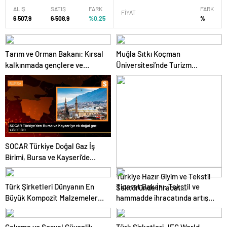
ALIŞ
SATIŞ
FARK
FARK
FİYAT
6.507,9
6.508,9
%0,25
%
Tarım ve Orman Bakanı: Kırsal
Muğla Sıtkı Koçman
kalkınmada gençlere ve
Üniversitesi’nde Turizm
kadınlara pozitif ayrımcılık
Sektörü ve Öğrenciler Buluştu
yapıyoruz
SOCAR Türkiye Doğal Gaz İş
Birimi, Bursa ve Kayseri’de
Şebeke Uzunluğunu Artıracak
Türkiye Hazır Giyim ve Tekstil
Türk Şirketleri Dünyanın En
Ticaret Bakanı: Tekstil ve
Sektöründe İhracat
Büyük Kompozit Malzemeler
hammadde ihracatında artış
Hedeflerini Açıkladı
Fuarında
var