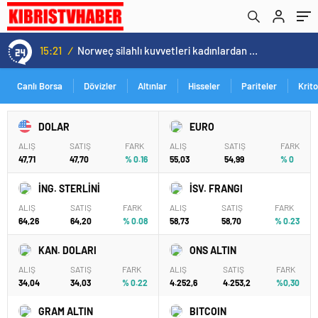
15:21
/
Norweç silahlı kuvvetleri kadınlardan oluşan özel kuvvetler eğitimlerini başlattı.
Canlı Borsa
Dövizler
Altınlar
Hisseler
Pariteler
Krit
DOLAR
EURO
ALIŞ
SATIŞ
FARK
ALIŞ
SATIŞ
FARK
47,71
47,70
% 0.16
55,03
54,99
% 0
İNG. STERLİNİ
İSV. FRANGI
ALIŞ
SATIŞ
FARK
ALIŞ
SATIŞ
FARK
64,26
64,20
% 0.08
58,73
58,70
% 0.23
KAN. DOLARI
ONS ALTIN
ALIŞ
SATIŞ
FARK
ALIŞ
SATIŞ
FARK
34,04
34,03
% 0.22
4.252,6
4.253,2
%0,30
GRAM ALTIN
BITCOIN