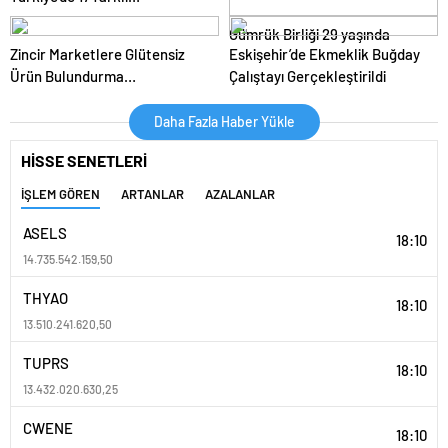
tedarikçimiz bulunuyor
Gümrük Birliği 29 yaşında
Zincir Marketlere Glütensiz
Eskişehir’de Ekmeklik Buğday
Ürün Bulundurma
Çalıştayı Gerçekleştirildi
Yükümlülüğü Getirildi
Daha Fazla Haber Yükle
HİSSE SENETLERİ
İŞLEM GÖREN
ARTANLAR
AZALANLAR
ASELS
18:10
14.735.542.159,50
THYAO
18:10
13.510.241.620,50
TUPRS
18:10
13.432.020.630,25
CWENE
18:10