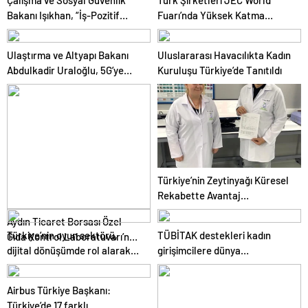
Çalışma ve Sosyal Güvenlik
Türk Şirketleri JEC World
Bakanı Işıkhan, “İş-Pozitif
Fuarı’nda Yüksek Katma
Adana Tanıtım Programı”nda
Değerli Mühendislik
konuştu Açıklaması
Çözümlerini Sergiliyor
Ulaştırma ve Altyapı Bakanı
Uluslararası Havacılıkta Kadın
Abdulkadir Uraloğlu, 5G’ye
Kuruluşu Türkiye’de Tanıtıldı
2026’da geçileceğini belirtti
Türkiye’nin Zeytinyağı Küresel
Rekabette Avantaj
Sağlayabilir
Aydın Ticaret Borsası Özel
Türkiye’nin oyun sektörü,
TÜBİTAK destekleri kadın
Gıda Kontrol Laboratuvarı’nda
dijital dönüşümde rol alarak
girişimcilere dünya
1 Yılda 4 Bin 180 Zeytinyağı
istihdamı artırdı
pazarlarının kapılarını açıyor
Analizi Gerçekleştirildi
Airbus Türkiye Başkanı:
Türkiye’de 17 farklı