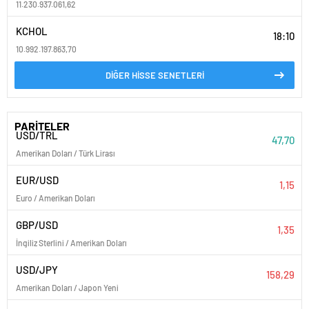
11.230.937.061,62
KCHOL
18:10
10.992.197.863,70
DİĞER HİSSE SENETLERİ
PARİTELER
USD/TRL
47,70
Amerikan Doları / Türk Lirası
EUR/USD
1,15
Euro / Amerikan Doları
GBP/USD
1,35
İngiliz Sterlini / Amerikan Doları
USD/JPY
158,29
Amerikan Doları / Japon Yeni