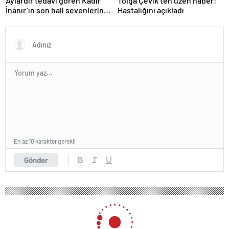
Aylardır tedavi gören Kadir
Tolga Çevik’ten üzen haber!
İnanır’ın son hali sevenlerini
Hastalığını açıkladı
üzdü
En az 10 karakter gerekli
Gönder