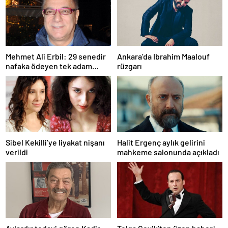
Mehmet Ali Erbil: 29 senedir
Ankara’da Ibrahim Maalouf
nafaka ödeyen tek adam
rüzgarı
olabilirim
Sibel Kekilli’ye liyakat nişanı
Halit Ergenç aylık gelirini
verildi
mahkeme salonunda açıkladı