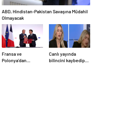
ABD, Hindistan-Pakistan Savaşına Müdahil
Olmayacak
Fransa ve
Canlı yayında
Polonya’dan
bilincini kaybedip
Savunma Anlaşması
yere yığıldı