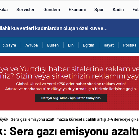
kika
Servisler
Gündem
Ekonomi
Spor
Kadın
Fot
Cristiano Ronaldo’nun akıllara zarar tüm kariyerinin istatistiğini çıkardık !
3.Sayfa
Avrupa
Bülten
Din
Eğitim
Hayat
Politika
büyük: Sera gazı emisyonu azaltılmazsa küresel sıcaklık artışı 3-4 dereceye çıkab
k: Sera gazı emisyonu azalt