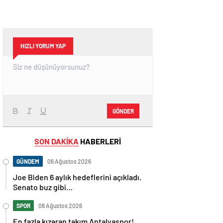
HIZLI YORUM YAP
GÖNDER
SON DAKİKA
HABERLERİ
GÜNDEM
06 Ağustos 2026
Joe Biden 6 aylık hedeflerini açıkladı.
Senato buz gibi…
SPOR
06 Ağustos 2026
En fazla kızaran takım Antalyaspor!