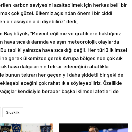
ilen karbon seviyesini azaltabilmek için herkes belli bir
pmak çok güzel, ülkemiz açısından önemli bir ciddi
 bir aksiyon aldı diyebiliriz” dedi.
en Başıbüyük, “Mevcut eğilime ve grafiklere baktığınız
en hava sıcaklıklarında ve aşırı meteorolojik olaylarda
u tabi ki yalnızca hava sıcaklığı değil. Her türlü iklimsel
a yine gerek ülkemizde gerek Avrupa bölgesinde çok sık
cak hava dalgalarının tekrar edeceğini rahatlıkla
nde bunun tekrarı her geçen yıl daha şiddetli bir şekilde
ekleşebileceğini çok rahatlıkla söyleyebiliriz. Özellikle
ağışlar kendisiyle beraber başka iklimsel afetleri de
Sıcaklık