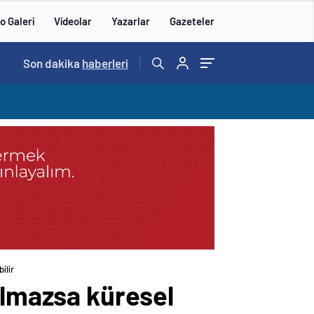
o Galeri
Videolar
Yazarlar
Gazeteler
14:57
Son dakika
/
haberleri
ilir
ılmazsa küresel