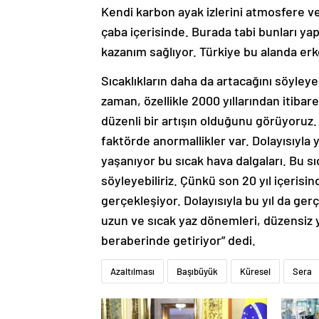
Kendi karbon ayak izlerini atmosfere ver
çaba içerisinde. Burada tabi bunları ya
kazanım sağlıyor. Türkiye bu alanda erken
Sıcaklıkların daha da artacağını söyley
zaman, özellikle 2000 yıllarından itibar
düzenli bir artışın olduğunu görüyoruz. B
faktörde anormallikler var. Dolayısıyl
yaşanıyor bu sıcak hava dalgaları. Bu sı
söyleyebiliriz. Çünkü son 20 yıl içerisi
gerçekleşiyor. Dolayısıyla bu yıl da gerç
uzun ve sıcak yaz dönemleri, düzensiz y
beraberinde getiriyor” dedi.
Azaltılması
Başıbüyük
Küresel
Sera