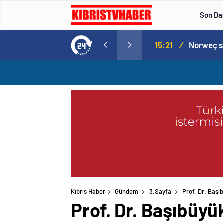
Son Da
Norweç silahlı kuvvetleri kadınlardan oluşan özel kuvvetler eğitimlerini başlattı.
15:20
/
Kıbrıs Haber
Gündem
3.Sayfa
Prof. Dr. Başı
Prof. Dr. Başıbüyü