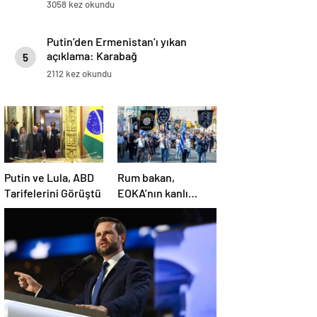
3058 kez okundu
Putin’den Ermenistan’ı yıkan
açıklama: Karabağ
5
Azerbaycan’ın ayrılmaz bir
2112 kez okundu
parçasıdır!
Putin ve Lula, ABD
Rum bakan,
Tarifelerini Görüştü
EOKA’nın kanlı
mirasına sahip çıkıp
Girne’yi hedef
gösterdi