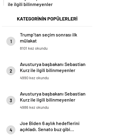
ile ilgili bilinmeyenler
KATEGORİNİN POPÜLERLERİ
Trump’tan seçim sonrası ilk
mülakat
1
8101 kez okundu
Avusturya başbakanı Sebastian
Kurz ile ilgili bilinmeyenler
2
4990 kez okundu
Avusturya başbakanı Sebastian
Kurz ile ilgili bilinmeyenler
3
4986 kez okundu
Joe Biden 6 aylık hedeflerini
açıkladı. Senato buz gibi…
4