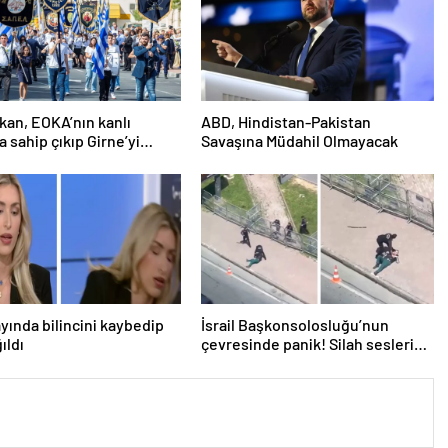
an, EOKA’nın kanlı
ABD, Hindistan-Pakistan
a sahip çıkıp Girne’yi
Savaşına Müdahil Olmayacak
österdi
ayında bilincini kaybedip
İsrail Başkonsolosluğu’nun
ıldı
çevresinde panik! Silah sesleri
duyuldu, valilikten açıklama geldi