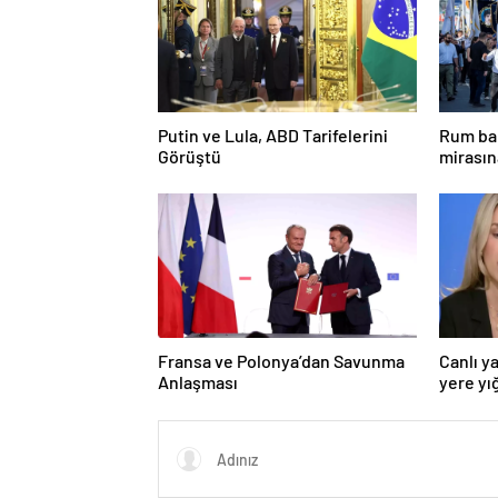
Putin ve Lula, ABD Tarifelerini
Rum bak
Görüştü
mirasın
hedef g
Fransa ve Polonya’dan Savunma
Canlı y
Anlaşması
yere yığ