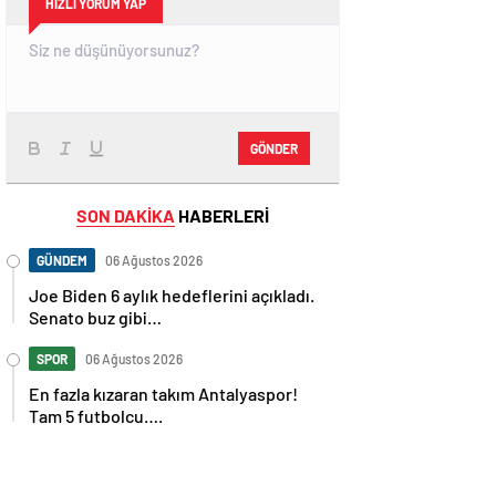
HIZLI YORUM YAP
GÖNDER
SON DAKİKA
HABERLERİ
GÜNDEM
06 Ağustos 2026
Joe Biden 6 aylık hedeflerini açıkladı.
Senato buz gibi…
SPOR
06 Ağustos 2026
En fazla kızaran takım Antalyaspor!
Tam 5 futbolcu….
GÜNDEM
06 Ağustos 2026
Norweç silahlı kuvvetleri kadınlardan