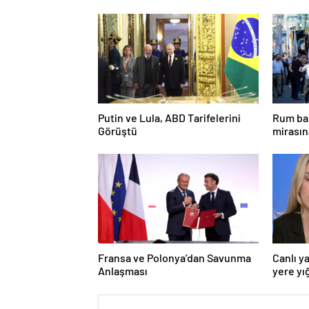
Putin ve Lula, ABD Tarifelerini
Rum bak
Görüştü
mirasın
hedef g
Fransa ve Polonya’dan Savunma
Canlı y
Anlaşması
yere yığ