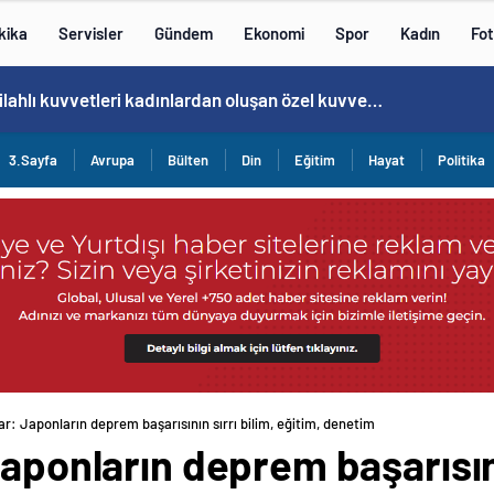
kika
Servisler
Gündem
Ekonomi
Spor
Kadın
Fot
Cristiano Ronaldo’nun akıllara zarar tüm kariyerinin istatistiğini çıkardık !
3.Sayfa
Avrupa
Bülten
Din
Eğitim
Hayat
Politika
ar: Japonların deprem başarısının sırrı bilim, eğitim, denetim
aponların deprem başarısını