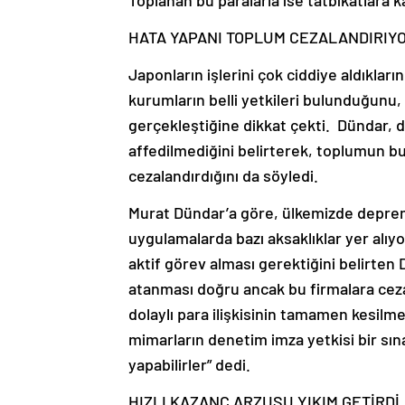
Toplanan bu paralarla ise tatbikatlara kat
HATA YAPANI TOPLUM CEZALANDIRIY
Japonların işlerini çok ciddiye aldıklar
kurumların belli yetkileri bulunduğunu,
gerçekleştiğine dikkat çekti. Dündar,
affedilmediğini belirterek, toplumun 
cezalandırdığını da söyledi.
Murat Dündar’a göre, ülkemizde deprem
uygulamalarda bazı aksaklıklar yer alıy
aktif görev alması gerektiğini belirten
atanması doğru ancak bu firmalara ceza
dolaylı para ilişkisinin tamamen kesil
mimarların denetim imza yetkisi bir sı
yapabilirler” dedi.
HIZLI KAZANÇ ARZUSU YIKIM GETİRDİ