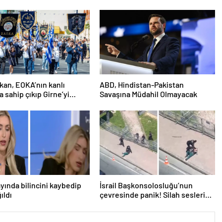
an, EOKA’nın kanlı
ABD, Hindistan-Pakistan
a sahip çıkıp Girne’yi
Savaşına Müdahil Olmayacak
österdi
ayında bilincini kaybedip
İsrail Başkonsolosluğu’nun
ıldı
çevresinde panik! Silah sesleri
duyuldu, valilikten açıklama geldi