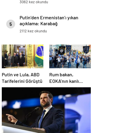
3062 kez okundu
Putin’den Ermenistan’ı yıkan
açıklama: Karabağ
5
Azerbaycan’ın ayrılmaz bir
2112 kez okundu
parçasıdır!
Putin ve Lula, ABD
Rum bakan,
Tarifelerini Görüştü
EOKA’nın kanlı
mirasına sahip çıkıp
Girne’yi hedef
gösterdi