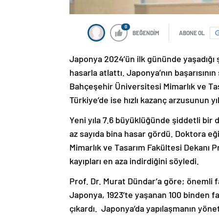
0
BEĞENDİM
ABONE OL
Japonya 2024’ün ilk gününde yaşadığı ş
hasarla atlattı. Japonya’nın başarısının
Bahçeşehir Üniversitesi Mimarlık ve Ta
Türkiye’de ise hızlı kazanç arzusunun yı
Yeni yıla 7.6 büyüklüğünde şiddetli bir
az sayıda bina hasar gördü. Doktora eğ
Mimarlık ve Tasarım Fakültesi Dekanı Pr
kayıpları en aza indirdiğini söyledi.
Prof. Dr. Murat Dündar’a göre; önemli fa
Japonya, 1923’te yaşanan 100 binden f
çıkardı. Japonya’da yapılaşmanın yönet