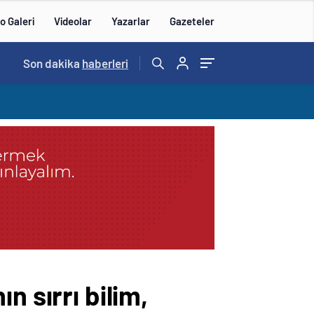
o Galeri
Videolar
Yazarlar
Gazeteler
14:57
Son dakika
/
haberleri
n sırrı bilim,