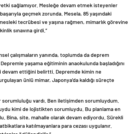
 yetki sağlamıyor. Mesleğe devam etmek isteyenler
n başarıyla geçmek zorunda. Mesela, 85 yaşındaki
mesleki tecrübesi ve yaşına rağmen, mimarlık görevine
inlik sınavına girdi.”
imsel çalışmaların yanında, toplumda da deprem
i. Depremle yaşama eğitiminin anaokulunda başladığını
i devam ettiğini belirtti. Depremde kimin ne
urgulayan ünlü mimar, Japonya’da kaldığı süreçte
r sorumluluğu vardı. Ben iletişimden sorumluydum.
uydu kimi de lojistikten sorumluydu. Bu planlama en
u. Bina, site, mahalle olarak devam ediyordu. Sürekli
tatbikatlara katılmayanlara para cezası uygulanır.