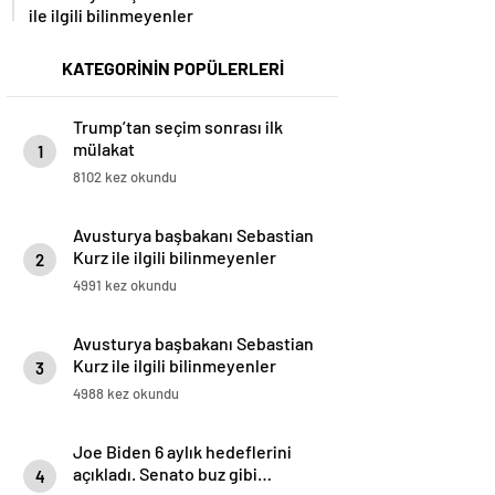
ile ilgili bilinmeyenler
KATEGORİNİN POPÜLERLERİ
Trump’tan seçim sonrası ilk
mülakat
1
8102 kez okundu
Avusturya başbakanı Sebastian
Kurz ile ilgili bilinmeyenler
2
4991 kez okundu
Avusturya başbakanı Sebastian
Kurz ile ilgili bilinmeyenler
3
4988 kez okundu
Joe Biden 6 aylık hedeflerini
açıkladı. Senato buz gibi…
4