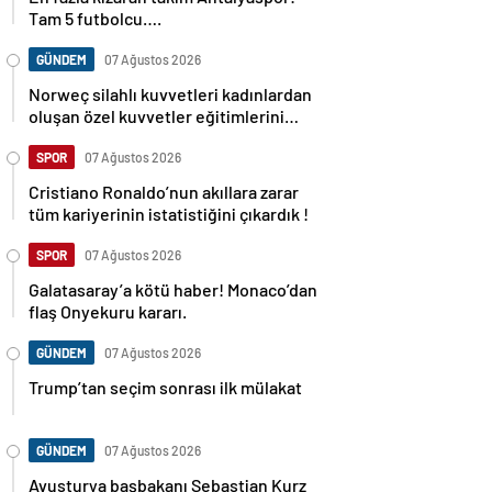
Tam 5 futbolcu….
GÜNDEM
07 Ağustos 2026
Norweç silahlı kuvvetleri kadınlardan
oluşan özel kuvvetler eğitimlerini
başlattı.
SPOR
07 Ağustos 2026
Cristiano Ronaldo’nun akıllara zarar
tüm kariyerinin istatistiğini çıkardık !
SPOR
07 Ağustos 2026
Galatasaray’a kötü haber! Monaco’dan
flaş Onyekuru kararı.
GÜNDEM
07 Ağustos 2026
Trump’tan seçim sonrası ilk mülakat
GÜNDEM
07 Ağustos 2026
Avusturya başbakanı Sebastian Kurz