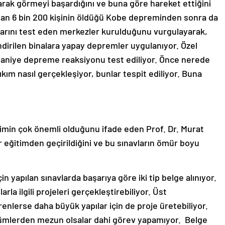
larak görmeyi başardığını ve buna göre hareket ettiğini
şanan 6 bin 200 kişinin öldüğü Kobe depreminden sonra da
larını test eden merkezler kurulduğunu vurgulayarak,
ndirilen binalara yapay depremler uygulanıyor. Özel
 saniye depreme reaksiyonu test ediliyor. Önce nerede
ıkım nasıl gerçekleşiyor, bunlar tespit ediliyor. Buna
imin çok önemli olduğunu ifade eden Prof. Dr. Murat
 eğitimden geçirildiğini ve bu sınavların ömür boyu
 yapılan sınavlarda başarıya göre iki tip belge alınıyor.
rla ilgili projeleri gerçekleştirebiliyor. Üst
enlerse daha büyük yapılar için de proje üretebiliyor.
ölümlerden mezun olsalar dahi görev yapamıyor. Belge