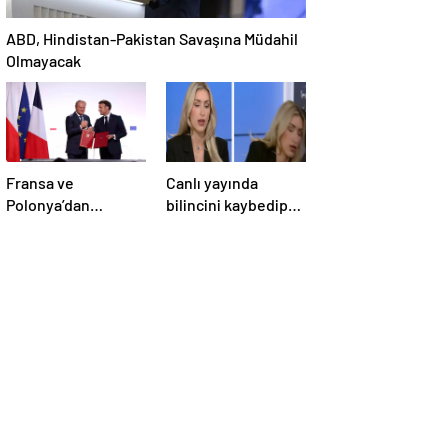
ABD, Hindistan-Pakistan Savaşına Müdahil
Olmayacak
Fransa ve
Canlı yayında
Polonya’dan
bilincini kaybedip
Savunma Anlaşması
yere yığıldı