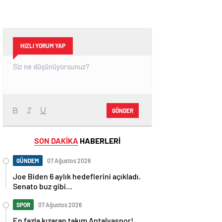
HIZLI YORUM YAP
GÖNDER
SON DAKİKA
HABERLERİ
GÜNDEM
07 Ağustos 2026
Joe Biden 6 aylık hedeflerini açıkladı.
Senato buz gibi…
SPOR
07 Ağustos 2026
En fazla kızaran takım Antalyaspor!