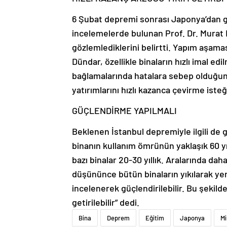
6 Şubat depremi sonrası Japonya’dan g
incelemelerde bulunan Prof. Dr. Murat D
gözlemlediklerini belirtti. Yapım aşaması
Dündar, özellikle binaların hızlı imal e
bağlamalarında hatalara sebep olduğunu
yatırımlarını hızlı kazanca çevirme iste
GÜÇLENDİRME YAPILMALI
Beklenen İstanbul depremiyle ilgili de g
binanın kullanım ömrünün yaklaşık 60 y
bazı binalar 20-30 yıllık. Aralarında da
düşününce bütün binaların yıkılarak y
incelenerek güçlendirilebilir. Bu şekild
getirilebilir” dedi.
Bina
Deprem
Eğitim
Japonya
M