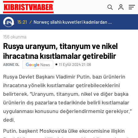
15:21
/
Norweç silahlı kuvvetleri kadınlardan oluşan özel kuvvetler eğitimlerini başlattı.
156 okunma
Rusya uranyum, titanyum ve nikel
ihracatına kısıtlamalar getirebilir
11 Eylül 2024 21:06
ABONE OL
News
Rusya Devlet Başkanı Vladimir Putin, bazı ürünlerin
ihracatına yönelik kısıtlamalar getirebileceklerini
belirterek, “Uranyum, titanyum, nikel ve diğer başka
ürünlerin dış pazarlara tedarikinde belirli kısıtlamalar
uygulanması konusunu değerlendirmemiz gerekiyor.”
dedi.
Putin, başkent Moskova’da ülke ekonomisine ilişkin