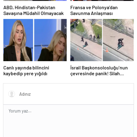
ABD, Hindistan-Pakistan
Fransa ve Polonya’dan
Savaşına Müdahil Olmayacak
Savunma Anlaşması
Canlı yayında bilincini
İsrail Başkonsolosluğu’nun
kaybedip yere yığıldı
çevresinde panik! Silah
sesleri duyuldu, valilikten
açıklama geldi