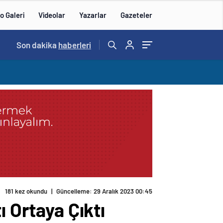
o Galeri
Videolar
Yazarlar
Gazeteler
15:20
Son dakika
/
haberleri
181 kez okundu
|
Güncelleme: 29 Aralık 2023 00:45
ı Ortaya Çıktı