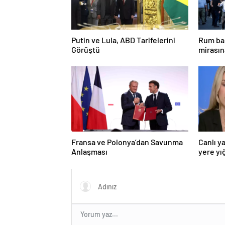
Putin ve Lula, ABD Tarifelerini
Rum bak
Görüştü
mirasın
hedef g
Fransa ve Polonya’dan Savunma
Canlı y
Anlaşması
yere yığ