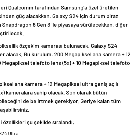
leri Qualcomm tarafından Samsung’a özel üretilen
inden güç alacakken, Galaxy S24 için durum biraz
da Snapdragon 8 Gen 3 ile piyasaya sürülecekken, diğer
ştirilecek.
piksellik özçekim kamerası bulunacak. Galaxy S24
yer alacak. Bu kurulum, 200 Megapiksel ana kamera + 12
0 Megapiksel telefoto lens (5x) + 10 Megapiksel telefoto
iksel ana kamera + 12 Megapiksel ultra geniş açılı
3x) kameralara sahip olacak. Son olarak bütün
ileceğini de belirtmek gerekiyor. Geriye kalan tüm
aşabilirsiniz.
zellikleri şu şekilde sıralandı;
S24 Ultra