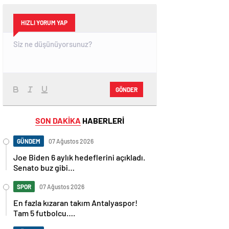
HIZLI YORUM YAP
GÖNDER
SON DAKİKA
HABERLERİ
GÜNDEM
07 Ağustos 2026
Joe Biden 6 aylık hedeflerini açıkladı.
Senato buz gibi…
SPOR
07 Ağustos 2026
En fazla kızaran takım Antalyaspor!
Tam 5 futbolcu….