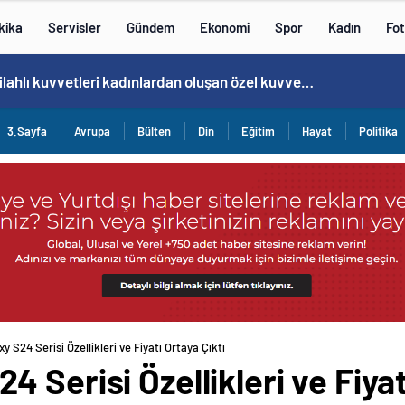
kika
Servisler
Gündem
Ekonomi
Spor
Kadın
Fot
Norweç silahlı kuvvetleri kadınlardan oluşan özel kuvvetler eğitimlerini başlattı.
3.Sayfa
Avrupa
Bülten
Din
Eğitim
Hayat
Politika
 S24 Serisi Özellikleri ve Fiyatı Ortaya Çıktı
Serisi Özellikleri ve Fiyat