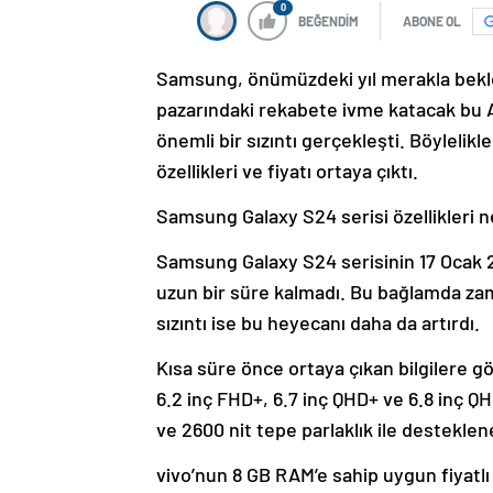
0
BEĞENDİM
ABONE OL
Samsung, önümüzdeki yıl merakla beklen
pazarındaki rekabete ivme katacak bu A
önemli bir sızıntı gerçekleşti. Böyleli
özellikleri ve fiyatı ortaya çıktı.
Samsung Galaxy S24 serisi özellikleri n
Samsung Galaxy S24 serisinin 17 Ocak 2
uzun bir süre kalmadı. Bu bağlamda za
sızıntı ise bu heyecanı daha da artırdı.
Kısa süre önce ortaya çıkan bilgilere 
6.2 inç FHD+, 6.7 inç QHD+ ve 6.8 inç 
ve 2600 nit tepe parlaklık ile destekle
vivo’nun 8 GB RAM’e sahip uygun fiyatlı 