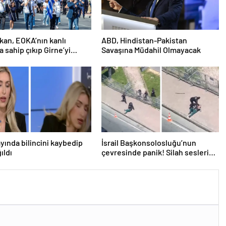
an, EOKA’nın kanlı
ABD, Hindistan-Pakistan
a sahip çıkıp Girne’yi
Savaşına Müdahil Olmayacak
österdi
ayında bilincini kaybedip
İsrail Başkonsolosluğu’nun
ıldı
çevresinde panik! Silah sesleri
duyuldu, valilikten açıklama geldi