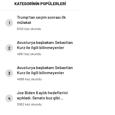
KATEGORİNİN POPÜLERLERİ
Trump’tan seçim sonrası ilk
mülakat
1
8102 kez okundu
Avusturya başbakanı Sebastian
Kurz ile ilgili bilinmeyenler
2
4991 kez okundu
Avusturya başbakanı Sebastian
Kurz ile ilgili bilinmeyenler
3
4988 kez okundu
Joe Biden 6 aylık hedeflerini
açıkladı. Senato buz gibi…
4
3062 kez okundu