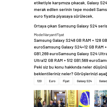
etiketiyle karşımıza çıkacak. Galaxy S24
merak edilen serinin tepe modeli Samsu
euro fiyatla piyasaya sürülecek.
Ortaya çıkan Samsung Galaxy S24 serisi
ModelVaryantFiyat
Samsung Galaxy S248 GB RAM + 128 G
euroSamsung Galaxy S24+12 GB RAM + 
GB1.269 euroSamsung Galaxy S24 Ultr
Ultra12 GB RAM + 512 GB1.569 euroSams
Peki siz bu konu hakkında neler düşü
beklentileriniz neler? Görüşlerinizi aşa
120
Euro
Fiyat
Galaxy S24
Galax