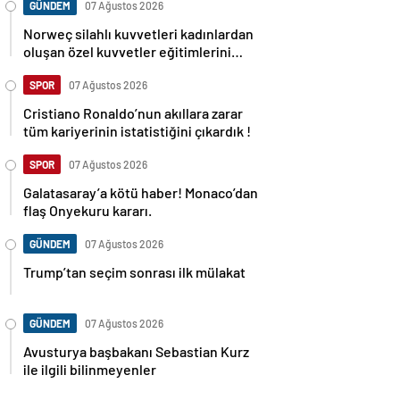
GÜNDEM
07 Ağustos 2026
Norweç silahlı kuvvetleri kadınlardan
oluşan özel kuvvetler eğitimlerini
başlattı.
SPOR
07 Ağustos 2026
Cristiano Ronaldo’nun akıllara zarar
tüm kariyerinin istatistiğini çıkardık !
SPOR
07 Ağustos 2026
Galatasaray’a kötü haber! Monaco’dan
flaş Onyekuru kararı.
GÜNDEM
07 Ağustos 2026
Trump’tan seçim sonrası ilk mülakat
GÜNDEM
07 Ağustos 2026
Avusturya başbakanı Sebastian Kurz
ile ilgili bilinmeyenler