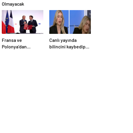
Olmayacak
Fransa ve
Canlı yayında
Polonya’dan
bilincini kaybedip
Savunma Anlaşması
yere yığıldı