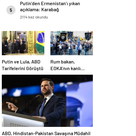
Putin’den Ermenistan’ı yıkan
açıklama: Karabağ
5
Azerbaycan’ın ayrılmaz bir
2114 kez okundu
parçasıdır!
Putin ve Lula, ABD
Rum bakan,
Tarifelerini Görüştü
EOKA’nın kanlı
mirasına sahip çıkıp
Girne’yi hedef
gösterdi
ABD, Hindistan-Pakistan Savaşına Müdahil