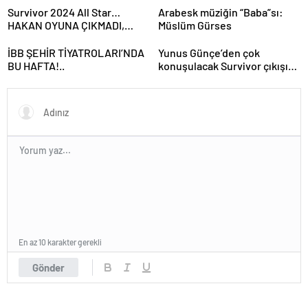
Survivor 2024 All Star…
Arabesk müziğin “Baba”sı:
HAKAN OYUNA ÇIKMADI,
Müslüm Gürses
İKİNCİ ELEME ADAYI KİM
OLDU?
İBB ŞEHİR TİYATROLARI’NDA
Yunus Günçe’den çok
BU HAFTA!..
konuşulacak Survivor çıkışı:
Davet edilmeme rağmen
videolarımdan dolayı beni
almadılar
En az 10 karakter gerekli
Gönder