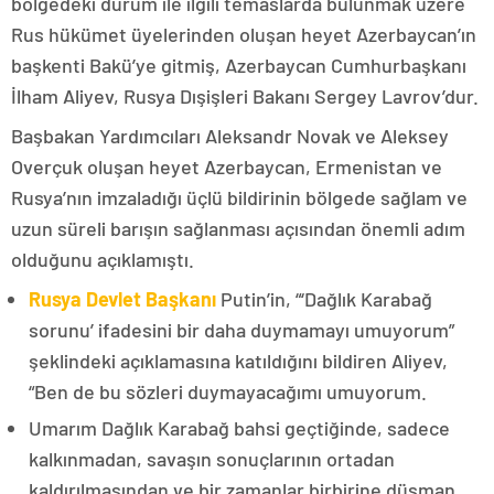
bölgedeki durum ile ilgili temaslarda bulunmak üzere
Rus hükümet üyelerinden oluşan heyet Azerbaycan’ın
başkenti Bakü’ye gitmiş, Azerbaycan Cumhurbaşkanı
İlham Aliyev, Rusya Dışişleri Bakanı Sergey Lavrov’dur.
Başbakan Yardımcıları Aleksandr Novak ve Aleksey
Overçuk oluşan heyet Azerbaycan, Ermenistan ve
Rusya’nın imzaladığı üçlü bildirinin bölgede sağlam ve
uzun süreli barışın sağlanması açısından önemli adım
olduğunu açıklamıştı.
Rusya Devlet Başkanı
Putin’in, “‘Dağlık Karabağ
sorunu’ ifadesini bir daha duymamayı umuyorum”
şeklindeki açıklamasına katıldığını bildiren Aliyev,
“Ben de bu sözleri duymayacağımı umuyorum.
Umarım Dağlık Karabağ bahsi geçtiğinde, sadece
kalkınmadan, savaşın sonuçlarının ortadan
kaldırılmasından ve bir zamanlar birbirine düşman