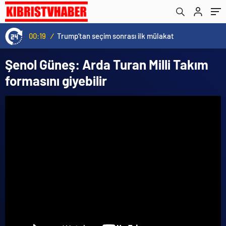
00:19
/
Trump’tan seçim sonrası ilk mülakat
Şenol Güneş: Arda Turan Milli Takım
formasını giyebilir