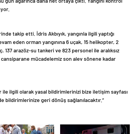
 gün ağarınca daha net ortaya çıktı. Yangını kontrol
üyor.
inde takip etti. İdris Akbıyık, yangınla ilgili yaptığı
devam eden orman yangınına 6 uçak, 15 helikopter, 2
ç, 137 arazöz-su tankeri ve 823 personel ile aralıksız
in cansiparane mücadelemiz son alev sönene kadar
le ilgili olarak yasal bildirimlerinizi bize iletişim sayfası
de bildirimlerinize geri dönüş sağlanılacaktır.”