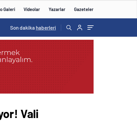
o Galeri
Videolar
Yazarlar
Gazeteler
Son dakika
haberleri
or! Vali