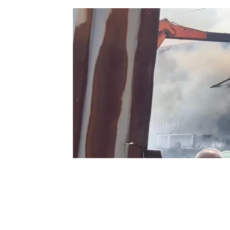
Dumanlar ilçenin birçok noktasından gör
sevk edildi.