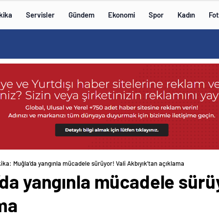
kika
Servisler
Gündem
Ekonomi
Spor
Kadın
Fot
ika: Muğla’da yangınla mücadele sürüyor! Vali Akbıyık’tan açıklama
da yangınla mücadele sürüy
ama