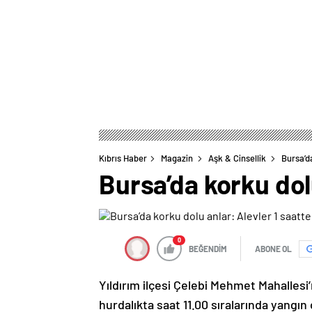
Kıbrıs Haber
Magazin
Aşk & Cinsellik
Bursa’d
Bursa’da korku dol
0
BEĞENDİM
ABONE OL
Yıldırım ilçesi Çelebi Mehmet Mahalle
hurdalıkta saat 11.00 sıralarında yangın ç