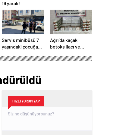
19 yaralı!
Servis minibüsü 7
Ağrı’da kaçak
yaşındaki çocuğa
botoks ilacı ve
çarptı!
elektronik sigara
jandarma
denetimine takıldı!
öndürüldü
HIZLI YORUM YAP