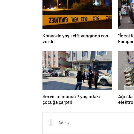
Konya’da yaşlı çift yangında can
“İdeal K
verdi!
kampan
Servis minibüsü 7 yaşındaki
Ağrı’da
çocuğa çarptı!
elektro
denetim