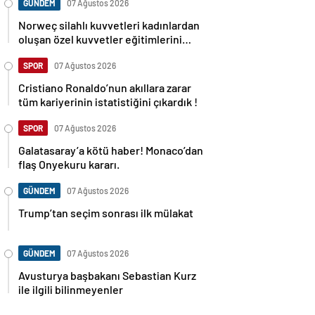
GÜNDEM
07 Ağustos 2026
Norweç silahlı kuvvetleri kadınlardan
oluşan özel kuvvetler eğitimlerini
başlattı.
SPOR
07 Ağustos 2026
Cristiano Ronaldo’nun akıllara zarar
tüm kariyerinin istatistiğini çıkardık !
SPOR
07 Ağustos 2026
Galatasaray’a kötü haber! Monaco’dan
flaş Onyekuru kararı.
GÜNDEM
07 Ağustos 2026
Trump’tan seçim sonrası ilk mülakat
GÜNDEM
07 Ağustos 2026
Avusturya başbakanı Sebastian Kurz
ile ilgili bilinmeyenler