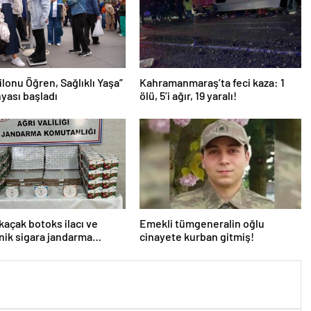
ilonu Öğren, Sağlıklı Yaşa”
Kahramanmaraş’ta feci kaza: 1
yası başladı
ölü, 5’i ağır, 19 yaralı!
 kaçak botoks ilacı ve
Emekli tümgeneralin oğlu
nik sigara jandarma
cinayete kurban gitmiş!
ine takıldı!