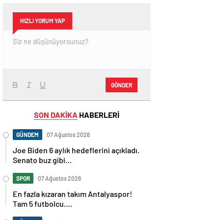
HIZLI YORUM YAP
GÖNDER
SON DAKİKA
HABERLERİ
GÜNDEM
07 Ağustos 2026
Joe Biden 6 aylık hedeflerini açıkladı.
Senato buz gibi…
SPOR
07 Ağustos 2026
En fazla kızaran takım Antalyaspor!
Tam 5 futbolcu….