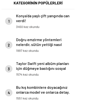
KATEGORİNİN POPÜLERLERİ
Konya’da yaşlı çift yangında can
verdi!
1
3450 kez okundu
Doğru emzirme yöntemleri
nelerdir, sütün yettiği nasıl
2
anlaşılır?
1997 kez okundu
Taylor Swift yeni albüm planları
için düğmeye bastığını sosyal
3
medyadan duyurdu!
1574 kez okundu
Bu kış kombinlere doyacağınız
onlarca model ve onlarca detay.
4
1551 kez okundu