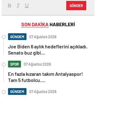
GÖNDER
SON DAKİKA
HABERLERİ
GÜNDEM
07 Ağustos 2026
Joe Biden 6 aylık hedeflerini açıkladı.
Senato buz gibi…
SPOR
07 Ağustos 2026
En fazla kızaran takım Antalyaspor!
Tam 5 futbolcu….
GÜNDEM
07 Ağustos 2026
Norweç silahlı kuvvetleri kadınlardan
oluşan özel kuvvetler eğitimlerini
başlattı.
SPOR
07 Ağustos 2026
Cristiano Ronaldo’nun akıllara zarar
tüm kariyerinin istatistiğini çıkardık !