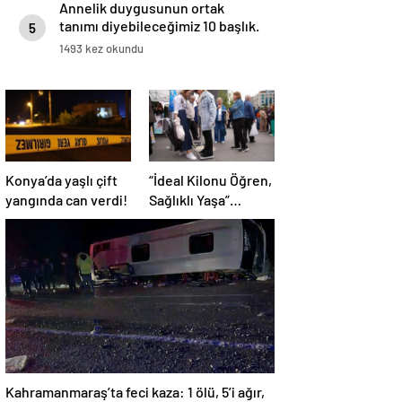
Annelik duygusunun ortak
tanımı diyebileceğimiz 10 başlık.
5
1493 kez okundu
Konya’da yaşlı çift
“İdeal Kilonu Öğren,
yangında can verdi!
Sağlıklı Yaşa”
kampanyası başladı
Kahramanmaraş’ta feci kaza: 1 ölü, 5’i ağır,