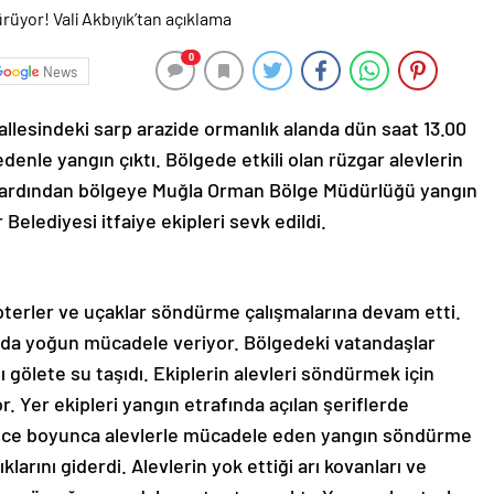
0
News
llesindeki sarp arazide ormanlık alanda dün saat 13.00
enle yangın çıktı. Bölgede etkili olan rüzgar alevlerin
nın ardından bölgeye Muğla Orman Bölge Müdürlüğü yangın
elediyesi itfaiye ekipleri sevk edildi.
opterler ve uçaklar söndürme çalışmalarına devam etti.
ında yoğun mücadele veriyor. Bölgedeki vatandaşlar
ı gölete su taşıdı. Ekiplerin alevleri söndürmek için
 Yer ekipleri yangın etrafında açılan şeriflerde
ece boyunca alevlerle mücadele eden yangın söndürme
larını giderdi. Alevlerin yok ettiği arı kovanları ve