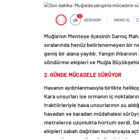
0
BEĞENDİM
ABONE OL
Muğla’nın Menteşe ilçesinin Sarnıç Maha
sıralarında henüz belirlenemeyen bir ned
geniş bir alana yayıldı. Yangın ihbarı
söndürme ekipleri ve Muğla Büyükşehir B
2. GÜNDE MÜCADELE SÜRÜYOR
Havanın aydınlanmasıyla birlikte helik
Kara unsurları ise ormanın iç noktalar
traktörleriyle hava unsurlarının su aldığ
havadan ve karadan müdahalesi sürüyor.
metrelerce uzunlukta hortum serdi. G
ekipleri sabah dağıtılan kumanyayla açtık