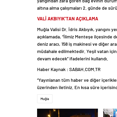
yangından zara gören bağ evinin durumu
altına alma çalışmaları 2. günde de sür
VALİ AKBIYIK’TAN AÇIKLAMA
Muğla Valisi Dr. İdris Akbıyık, yangını yer
açıklamada, “İlimiz Menteşe ilçesinde 
deniz aracı, 158 iş makinesi ve diğer ara
müdahale edilmektedir. Yeşil vatan iç
devam edecek” ifadelerini kullandı.
Haber Kaynak : SABAH.COM.TR
“Yayınlanan tüm haber ve diğer içerikler i
üzerinden iletiniz. En kısa süre içerisin
Muğla