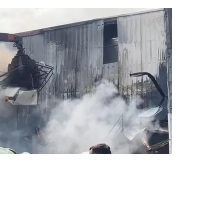
ülürken, ihbar üzerine bölgeye itfaiye ve polis ekipleri