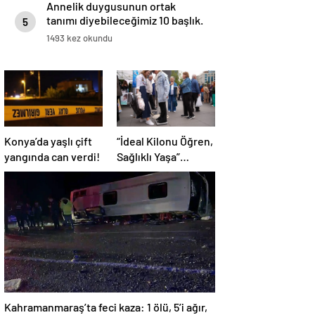
Annelik duygusunun ortak
tanımı diyebileceğimiz 10 başlık.
5
1493 kez okundu
Konya’da yaşlı çift
“İdeal Kilonu Öğren,
yangında can verdi!
Sağlıklı Yaşa”
kampanyası başladı
Kahramanmaraş’ta feci kaza: 1 ölü, 5’i ağır,