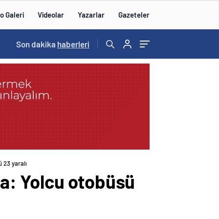
o Galeri
Videolar
Yazarlar
Gazeteler
15:20
Son dakika
/
haberleri
 23 yaralı
a: Yolcu otobüsü