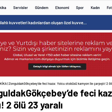
kika
Servisler
Gündem
Ekonomi
Spor
Kadın
Fot
Norweç silahlı kuvvetleri kadınlardan oluşan özel kuvvetler eğitimlerini başlattı.
İKA | ZonguldakGökçebey’de feci kaza: Yolcu otobüsü kamyon ile çarpıştı! 2 ölü
uldakGökçebey’de feci kaz
! 2 ölü 23 yaralı