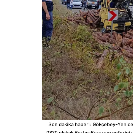
Son dakika haberi: Gökçebey-Yenice 
0870 plakalı Bartın-Erzurum seferini 