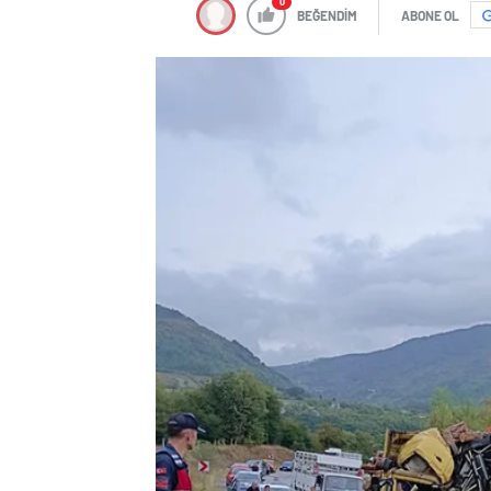
0
BEĞENDİM
ABONE OL