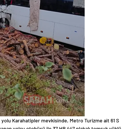
yolu Karahatipler mevkisinde, Metro Turizme ait 61 S
yapan yolcu otobüsü ile 37 HB 447 plakalı tomruk yüklü