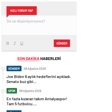
HIZLI YORUM YAP
GÖNDER
SON DAKİKA
HABERLERİ
GÜNDEM
08 Ağustos 2026
Joe Biden 6 aylık hedeflerini açıkladı.
Senato buz gibi…
SPOR
08 Ağustos 2026
En fazla kızaran takım Antalyaspor!
Tam 5 futbolcu….