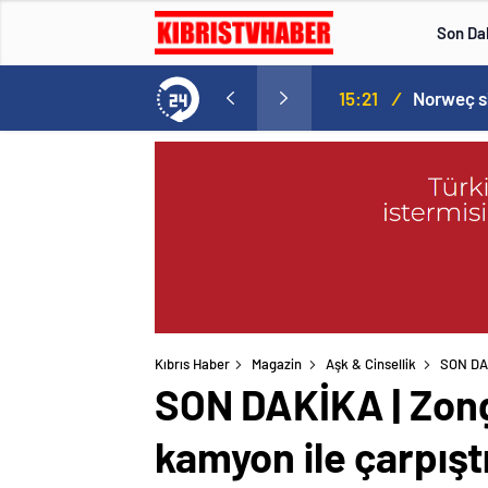
Son Da
aspor! Tam 5 futbolcu….
15:21
/
Kıbrıs Haber
Magazin
Aşk & Cinsellik
SON DAK
SON DAKİKA | Zong
kamyon ile çarpıştı