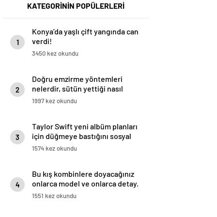
KATEGORİNİN POPÜLERLERİ
Konya’da yaşlı çift yangında can
verdi!
1
3450 kez okundu
Doğru emzirme yöntemleri
nelerdir, sütün yettiği nasıl
2
anlaşılır?
1997 kez okundu
Taylor Swift yeni albüm planları
için düğmeye bastığını sosyal
3
medyadan duyurdu!
1574 kez okundu
Bu kış kombinlere doyacağınız
onlarca model ve onlarca detay.
4
1551 kez okundu