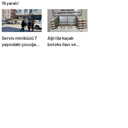
19 yaralı!
Servis minibüsü 7
Ağrı’da kaçak
yaşındaki çocuğa
botoks ilacı ve
çarptı!
elektronik sigara
jandarma
denetimine takıldı!