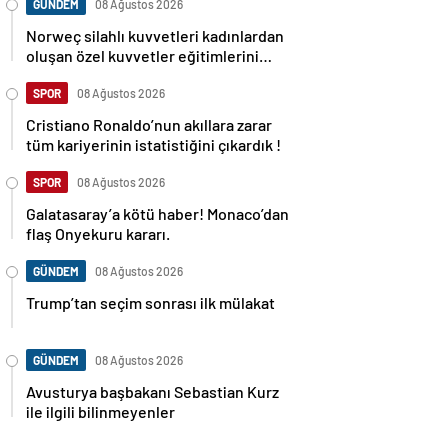
GÜNDEM
08 Ağustos 2026
Norweç silahlı kuvvetleri kadınlardan
oluşan özel kuvvetler eğitimlerini
başlattı.
SPOR
08 Ağustos 2026
Cristiano Ronaldo’nun akıllara zarar
tüm kariyerinin istatistiğini çıkardık !
SPOR
08 Ağustos 2026
Galatasaray’a kötü haber! Monaco’dan
flaş Onyekuru kararı.
GÜNDEM
08 Ağustos 2026
Trump’tan seçim sonrası ilk mülakat
GÜNDEM
08 Ağustos 2026
Avusturya başbakanı Sebastian Kurz
ile ilgili bilinmeyenler