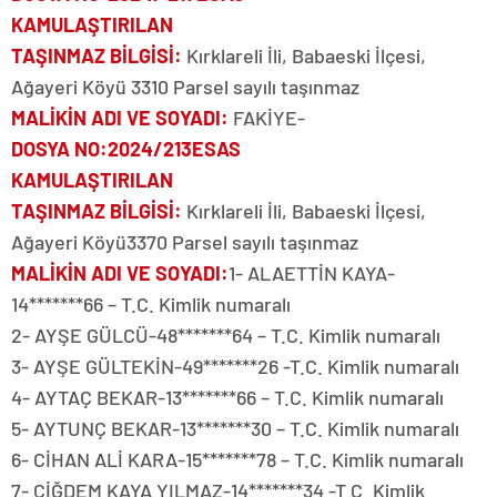
KAMULAŞTIRILAN
TAŞINMAZ BİLGİSİ
:
Kırklareli İli, Babaeski İlçesi,
Ağayeri Köyü 3310 Parsel sayılı taşınmaz
MALİKİN ADI VE SOYADI
:
FAKİYE-
DOSYA NO
:2024/213ESAS
KAMULAŞTIRILAN
TAŞINMAZ BİLGİSİ
:
Kırklareli İli, Babaeski İlçesi,
Ağayeri Köyü3370 Parsel sayılı taşınmaz
MALİKİN ADI VE SOYADI
:
1- ALAETTİN KAYA-
14*******66 – T.C. Kimlik numaralı
2- AYŞE GÜLCÜ-48*******64 – T.C. Kimlik numaralı
3- AYŞE GÜLTEKİN-49*******26 -T.C. Kimlik numaralı
4- AYTAÇ BEKAR-13*******66 – T.C. Kimlik numaralı
5- AYTUNÇ BEKAR-13*******30 – T.C. Kimlik numaralı
6- CİHAN ALİ KARA-15*******78 – T.C. Kimlik numaralı
7- ÇİĞDEM KAYA YILMAZ-14*******34 -T.C. Kimlik