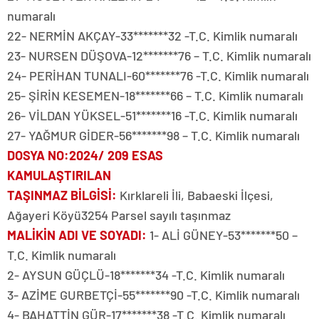
numaralı
22- NERMİN AKÇAY-33*******32 -T.C. Kimlik numaralı
23- NURSEN DÜŞOVA-12*******76 – T.C. Kimlik numaralı
24- PERİHAN TUNALI-60*******76 -T.C. Kimlik numaralı
25- ŞİRİN KESEMEN-18*******66 – T.C. Kimlik numaralı
26- VİLDAN YÜKSEL-51*******16 -T.C. Kimlik numaralı
27- YAĞMUR GİDER-56*******98 – T.C. Kimlik numaralı
DOSYA NO
:2024/ 209 ESAS
KAMULAŞTIRILAN
TAŞINMAZ BİLGİSİ
:
Kırklareli İli, Babaeski İlçesi,
Ağayeri Köyü3254 Parsel sayılı taşınmaz
MALİKİN ADI VE SOYADI
:
1- ALİ GÜNEY-53*******50 –
T.C. Kimlik numaralı
2- AYSUN GÜÇLÜ-18*******34 -T.C. Kimlik numaralı
3- AZİME GURBETÇİ-55*******90 -T.C. Kimlik numaralı
4- BAHATTİN GÜR-17*******38 -T.C. Kimlik numaralı