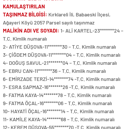
KAMULAŞTIRILAN
TAŞINMAZ BİLGİSİ
:
Kırklareli İli, Babaeski İlçesi,
Ağayeri Köyü 2057 Parsel sayılı taşınmaz
MALİKİN ADI VE SOYADI
:
1- ALİ KARTEL-23*******24 –
T.C. Kimlik numaralı
2- ATİYE DÜŞOVA-11*******30 – T.C. Kimlik numaralı
3- ÇİĞDEM DÜŞOVA-11*******04 – T.C. Kimlik numaralı
4- DOĞUŞ SAVUL-21*******04 – T.C. Kimlik numaralı
5- EBRU CAN-11*******36 – T.C. Kimlik numaralı
6- EMİRZADE TERZİ-14*******74 -T.C. Kimlik numaralı
7- ESRA SAPMAZ-16*******26 -T.C. Kimlik numaralı
8- FATMA KAYA-14*******78 – T.C. Kimlik numaralı
9- FATMA ÖÇAL-16*******06 – T.C. Kimlik numaralı
10- HAYATİ ÖÇAL-16*******14 – T.C. Kimlik numaralı
11- KAMİLE KAYA-14*******68 – T.C. Kimlik numaralı
12- KEREM DÜŞOVA-55*******70 -T.C. Kimlik numaralı