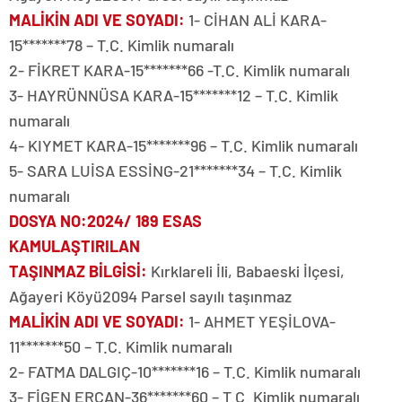
MALİKİN ADI VE SOYADI
:
1- CİHAN ALİ KARA-
15*******78 – T.C. Kimlik numaralı
2- FİKRET KARA-15*******66 -T.C. Kimlik numaralı
3- HAYRÜNNÜSA KARA-15*******12 – T.C. Kimlik
numaralı
4- KIYMET KARA-15*******96 – T.C. Kimlik numaralı
5- SARA LUİSA ESSİNG-21*******34 – T.C. Kimlik
numaralı
DOSYA NO
:2024/ 189 ESAS
KAMULAŞTIRILAN
TAŞINMAZ BİLGİSİ
:
Kırklareli İli, Babaeski İlçesi,
Ağayeri Köyü2094 Parsel sayılı taşınmaz
MALİKİN ADI VE SOYADI
:
1- AHMET YEŞİLOVA-
11*******50 – T.C. Kimlik numaralı
2- FATMA DALGIÇ-10*******16 – T.C. Kimlik numaralı
3- FİGEN ERCAN-36*******60 – T.C. Kimlik numaralı