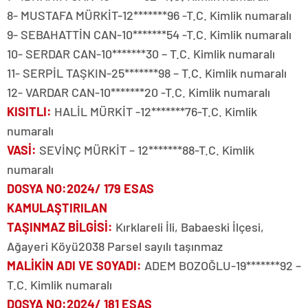
8- MUSTAFA MÜRKİT-12*******96 -T.C. Kimlik numaralı
9- SEBAHATTİN CAN-10*******54 -T.C. Kimlik numaralı
10- SERDAR CAN-10*******30 – T.C. Kimlik numaralı
11- SERPİL TAŞKIN-25*******98 – T.C. Kimlik numaralı
12- VARDAR CAN-10*******20 -T.C. Kimlik numaralı
KISITLI
:
HALİL MÜRKİT -12*******76-T.C. Kimlik
numaralı
VASİ
:
SEVİNÇ MÜRKİT – 12*******88-T.C. Kimlik
numaralı
DOSYA NO
:2024/ 179 ESAS
KAMULAŞTIRILAN
TAŞINMAZ BİLGİSİ
:
Kırklareli İli, Babaeski İlçesi,
Ağayeri Köyü2038 Parsel sayılı taşınmaz
MALİKİN ADI VE SOYADI
:
ADEM BOZOĞLU-19*******92 –
T.C. Kimlik numaralı
DOSYA NO
:2024/ 181 ESAS