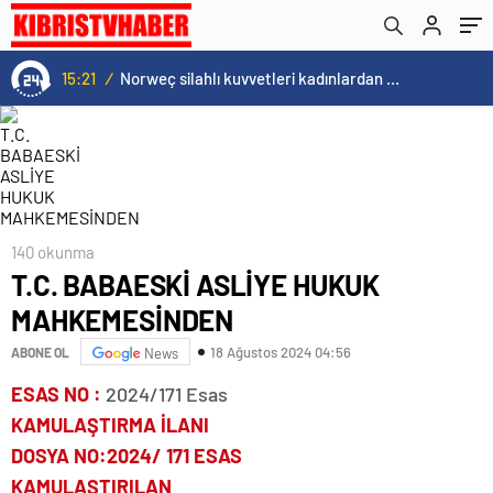
15:20
/
Cristiano Ronaldo’nun akıllara zarar tüm kariyerinin istatistiğini çıkardık !
140 okunma
T.C. BABAESKİ ASLİYE HUKUK
MAHKEMESİNDEN
18 Ağustos 2024 04:56
ABONE OL
News
ESAS NO :
2024/171 Esas
KAMULAŞTIRMA İLANI
DOSYA NO
:2024/ 171 ESAS
KAMULAŞTIRILAN