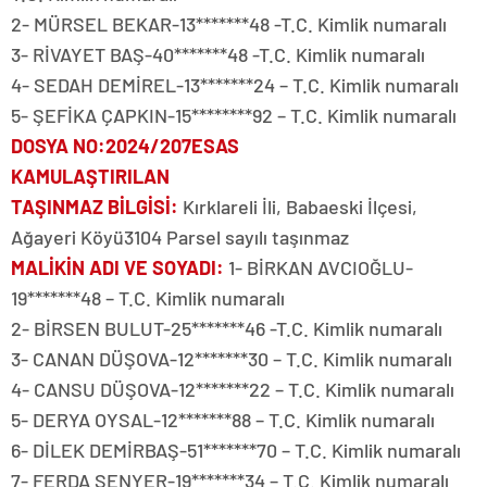
2- MÜRSEL BEKAR-13*******48 -T.C. Kimlik numaralı
3- RİVAYET BAŞ-40*******48 -T.C. Kimlik numaralı
4- SEDAH DEMİREL-13*******24 – T.C. Kimlik numaralı
5- ŞEFİKA ÇAPKIN-15********92 – T.C. Kimlik numaralı
DOSYA NO
:2024/207ESAS
KAMULAŞTIRILAN
TAŞINMAZ BİLGİSİ
:
Kırklareli İli, Babaeski İlçesi,
Ağayeri Köyü3104 Parsel sayılı taşınmaz
MALİKİN ADI VE SOYADI
:
1- BİRKAN AVCIOĞLU-
19*******48 – T.C. Kimlik numaralı
2- BİRSEN BULUT-25*******46 -T.C. Kimlik numaralı
3- CANAN DÜŞOVA-12*******30 – T.C. Kimlik numaralı
4- CANSU DÜŞOVA-12*******22 – T.C. Kimlik numaralı
5- DERYA OYSAL-12*******88 – T.C. Kimlik numaralı
6- DİLEK DEMİRBAŞ-51*******70 – T.C. Kimlik numaralı
7- FERDA ŞENYER-19*******34 – T.C. Kimlik numaralı