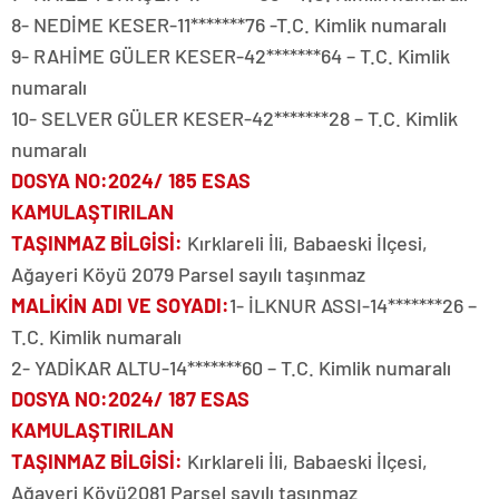
8- NEDİME KESER-11*******76 -T.C. Kimlik numaralı
9- RAHİME GÜLER KESER-42*******64 – T.C. Kimlik
numaralı
10- SELVER GÜLER KESER-42*******28 – T.C. Kimlik
numaralı
DOSYA NO
:2024/ 185 ESAS
KAMULAŞTIRILAN
TAŞINMAZ BİLGİSİ
:
Kırklareli İli, Babaeski İlçesi,
Ağayeri Köyü 2079 Parsel sayılı taşınmaz
MALİKİN ADI VE SOYADI
:
1- İLKNUR ASSI-14*******26 –
T.C. Kimlik numaralı
2- YADİKAR ALTU-14*******60 – T.C. Kimlik numaralı
DOSYA NO
:2024/ 187 ESAS
KAMULAŞTIRILAN
TAŞINMAZ BİLGİSİ
:
Kırklareli İli, Babaeski İlçesi,
Ağayeri Köyü2081 Parsel sayılı taşınmaz