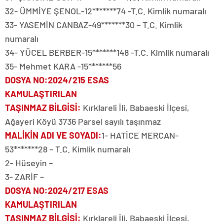
32- ÜMMİYE ŞENOL-12*******74 -T.C. Kimlik numaralı
33- YASEMİN CANBAZ-49*******30 – T.C. Kimlik
numaralı
34- YÜCEL BERBER-15*******148 -T.C. Kimlik numaralı
35- Mehmet KARA -15*******56
DOSYA NO
:2024/215 ESAS
KAMULAŞTIRILAN
TAŞINMAZ BİLGİSİ
:
Kırklareli İli, Babaeski İlçesi,
Ağayeri Köyü 3736 Parsel sayılı taşınmaz
MALİKİN ADI VE SOYADI
:
1- HATİCE MERCAN-
53*******28 – T.C. Kimlik numaralı
2- Hüseyin –
3- ZARİF –
DOSYA NO
:2024/217 ESAS
KAMULAŞTIRILAN
TAŞINMAZ BİLGİSİ
:
Kırklareli İli, Babaeski İlçesi,