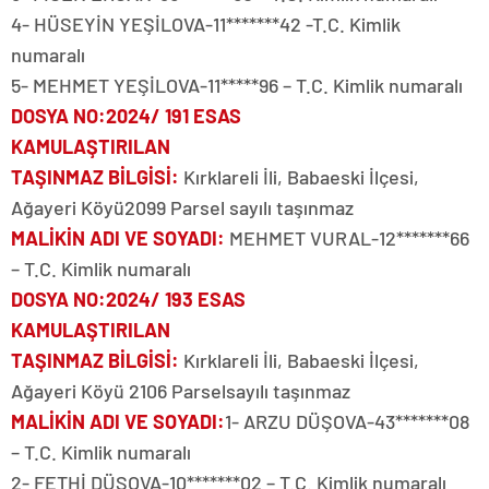
4- HÜSEYİN YEŞİLOVA-11*******42 -T.C. Kimlik
numaralı
5- MEHMET YEŞİLOVA-11*****96 – T.C. Kimlik numaralı
DOSYA NO
:2024/ 191 ESAS
KAMULAŞTIRILAN
TAŞINMAZ BİLGİSİ
:
Kırklareli İli, Babaeski İlçesi,
Ağayeri Köyü2099 Parsel sayılı taşınmaz
MALİKİN ADI VE SOYADI
:
MEHMET VURAL-12*******66
– T.C. Kimlik numaralı
DOSYA NO
:2024/ 193 ESAS
KAMULAŞTIRILAN
TAŞINMAZ BİLGİSİ
:
Kırklareli İli, Babaeski İlçesi,
Ağayeri Köyü 2106 Parselsayılı taşınmaz
MALİKİN ADI VE SOYADI
:
1- ARZU DÜŞOVA-43*******08
– T.C. Kimlik numaralı
2- FETHİ DÜŞOVA-10*******02 – T.C. Kimlik numaralı