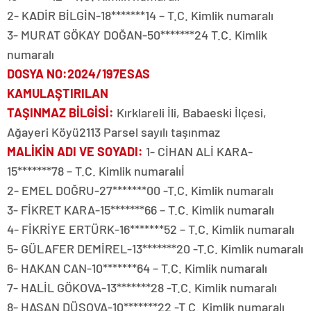
2- KADİR BİLGİN-18*******14 – T.C. Kimlik numaralı
3- MURAT GÖKAY DOĞAN-50*******24 T.C. Kimlik
numaralı
DOSYA NO
:2024/197ESAS
KAMULAŞTIRILAN
TAŞINMAZ BİLGİSİ
:
Kırklareli İli, Babaeski İlçesi,
Ağayeri Köyü2113 Parsel sayılı taşınmaz
MALİKİN ADI VE SOYADI
:
1- CİHAN ALİ KARA-
15*******78 – T.C. Kimlik numaralıİ
2- EMEL DOĞRU-27*******00 -T.C. Kimlik numaralı
3- FİKRET KARA-15*******66 – T.C. Kimlik numaralı
4- FİKRİYE ERTÜRK-16*******52 – T.C. Kimlik numaralı
5- GÜLAFER DEMİREL-13*******20 -T.C. Kimlik numaralı
6- HAKAN CAN-10*******64 – T.C. Kimlik numaralı
7- HALİL GÖKOVA-13*******28 -T.C. Kimlik numaralı
8- HASAN DÜŞOVA-10*******22 -T.C. Kimlik numaralı