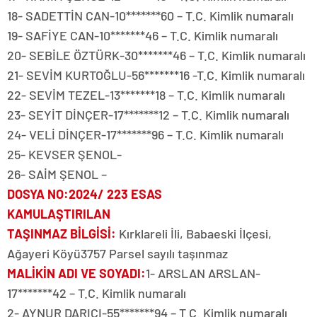
18- SADETTİN CAN-10*******60 – T.C. Kimlik numaralı
19- SAFİYE CAN-10*******46 – T.C. Kimlik numaralı
20- SEBİLE ÖZTÜRK-30*******46 – T.C. Kimlik numaralı
21- SEVİM KURTOĞLU-56*******16 -T.C. Kimlik numaralı
22- SEVİM TEZEL-13*******18 – T.C. Kimlik numaralı
23- SEYİT DİNÇER-17*******12 – T.C. Kimlik numaralı
24- VELİ DİNÇER-17*******96 – T.C. Kimlik numaralı
25- KEVSER ŞENOL-
26- SAİM ŞENOL –
DOSYA NO
:2024/ 223 ESAS
KAMULAŞTIRILAN
TAŞINMAZ BİLGİSİ
:
Kırklareli İli, Babaeski İlçesi,
Ağayeri Köyü3757 Parsel sayılı taşınmaz
MALİKİN ADI VE SOYADI
:
1- ARSLAN ARSLAN-
17*******42 – T.C. Kimlik numaralı
2- AYNUR DARICI-55*******94 – T.C. Kimlik numaralı