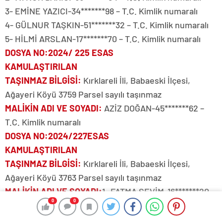
3- EMİNE YAZICI-34*******98 – T.C. Kimlik numaralı
4- GÜLNUR TAŞKIN-51*******32 – T.C. Kimlik numaralı
5- HİLMİ ARSLAN-17*******70 – T.C. Kimlik numaralı
DOSYA NO
:2024/ 225 ESAS
KAMULAŞTIRILAN
TAŞINMAZ BİLGİSİ
:
Kırklareli İli, Babaeski İlçesi,
Ağayeri Köyü 3759 Parsel sayılı taşınmaz
MALİKİN ADI VE SOYADI
:
AZİZ DOĞAN-45*******62 –
T.C. Kimlik numaralı
DOSYA NO
:2024/227ESAS
KAMULAŞTIRILAN
TAŞINMAZ BİLGİSİ
:
Kırklareli İli, Babaeski İlçesi,
Ağayeri Köyü 3763 Parsel sayılı taşınmaz
MALİKİN ADI VE SOYADI
:
1- FATMA SEVİM-16*******20 -
0
0
T.C. Kimlik numaralı
2- HALİDE ALTUNTAŞ-16*******88 -T.C. Kimlik numaralı