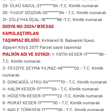
29- ÜLKÜ SAVUL-21*******84 -T.C. Kimlik numaralı
30- YUSUF DÜŞOVA-25*******84 – T.C. Kimlik numaralı
31- ZÜLEYHA ÖÇAL-16*******88 -T.C. Kimlik numaralı
DOSYA NO
:2024/183ESAS
KAMULAŞTIRILAN
TAŞINMAZ BİLGİSİ
:
Kırklareli İli, Babaeski İlçesi,
Ağayeri Köyü 2077 Parsel sayılı taşınmaz
MALİKİN ADI VE SOYADI
:
1- FATİH KESER-11*******86 –
T.C. Kimlik numaralı
2- FEVZİYE ŞEYMA YILMAZ-48*******02 – T.C. Kimlik
numaralı
3- GONCAGÜL UTKU-54*******70 – T.C. Kimlik numaralı
4- HALİM KESER-11*******04 – T.C. Kimlik numaralı
5- HÜSEYİN KESER-11*******22 -T.C. Kimlik numaralı
6- MURAT KESER-11*******50 – T.C. Kimlik numaralı
7- NAİLE TÜRKŞEN-17*******08 – T.C. Kimlik numaralı