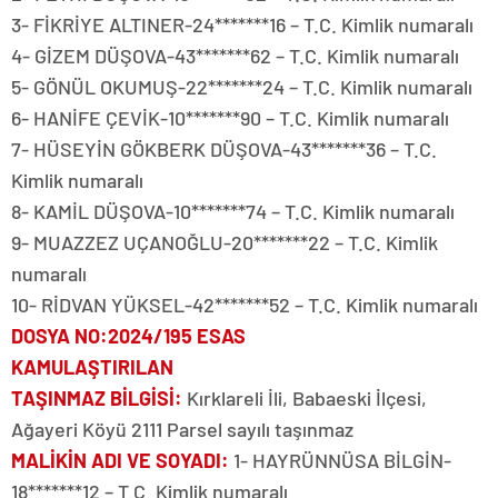
3- FİKRİYE ALTINER-24*******16 – T.C. Kimlik numaralı
4- GİZEM DÜŞOVA-43*******62 – T.C. Kimlik numaralı
5- GÖNÜL OKUMUŞ-22*******24 – T.C. Kimlik numaralı
6- HANİFE ÇEVİK-10*******90 – T.C. Kimlik numaralı
7- HÜSEYİN GÖKBERK DÜŞOVA-43*******36 – T.C.
Kimlik numaralı
8- KAMİL DÜŞOVA-10*******74 – T.C. Kimlik numaralı
9- MUAZZEZ UÇANOĞLU-20*******22 – T.C. Kimlik
numaralı
10- RİDVAN YÜKSEL-42*******52 – T.C. Kimlik numaralı
DOSYA NO
:2024/195 ESAS
KAMULAŞTIRILAN
TAŞINMAZ BİLGİSİ
:
Kırklareli İli, Babaeski İlçesi,
Ağayeri Köyü 2111 Parsel sayılı taşınmaz
MALİKİN ADI VE SOYADI
:
1- HAYRÜNNÜSA BİLGİN-
18*******12 – T.C. Kimlik numaralı