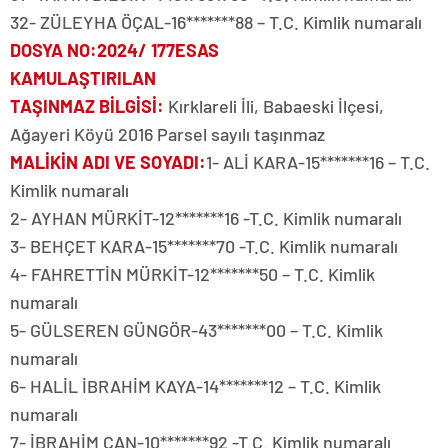
32- ZÜLEYHA ÖÇAL-16*******88 – T.C. Kimlik numaralı
DOSYA NO
:2024/ 177ESAS
KAMULAŞTIRILAN
TAŞINMAZ BİLGİSİ
:
Kırklareli İli, Babaeski İlçesi,
Ağayeri Köyü 2016 Parsel sayılı taşınmaz
MALİKİN ADI VE SOYADI
:
1- ALİ KARA-15*******16 – T.C.
Kimlik numaralı
2- AYHAN MÜRKİT-12*******16 -T.C. Kimlik numaralı
3- BEHÇET KARA-15*******70 -T.C. Kimlik numaralı
4- FAHRETTİN MÜRKİT-12*******50 – T.C. Kimlik
numaralı
5- GÜLSEREN GÜNGÖR-43*******00 – T.C. Kimlik
numaralı
6- HALİL İBRAHİM KAYA-14*******12 – T.C. Kimlik
numaralı
7- İBRAHİM CAN-10*******92 -T.C. Kimlik numaralı