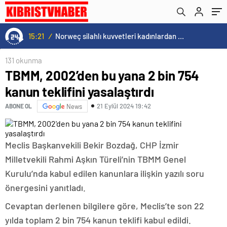
15:21
/
Norweç silahlı kuvvetleri kadınlardan oluşan özel kuvvetler eğitimlerini başlattı.
131 okunma
TBMM, 2002’den bu yana 2 bin 754
kanun teklifini yasalaştırdı
21 Eylül 2024 19:42
ABONE OL
News
Meclis Başkanvekili Bekir Bozdağ, CHP İzmir
Milletvekili Rahmi Aşkın Türeli’nin TBMM Genel
Kurulu’nda kabul edilen kanunlara ilişkin yazılı soru
önergesini yanıtladı.
Cevaptan derlenen bilgilere göre, Meclis’te son 22
yılda toplam 2 bin 754 kanun teklifi kabul edildi.