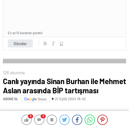
En az 10 karakter gerekli
Gönder
128 okunma
Canlı yayında Sinan Burhan ile Mehmet
Aslan arasında BİP tartışması
21 Eylül 2024 19:42
ABONE OL
News
0
0
0
0