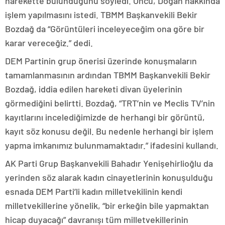
harekette bulunduğunu söyledi. Öncü, Doğan hakkında
işlem yapılmasını istedi. TBMM Başkanvekili Bekir
Bozdağ da “Görüntüleri inceleyeceğim ona göre bir
karar vereceğiz.” dedi.
DEM Partinin grup önerisi üzerinde konuşmaların
tamamlanmasının ardından TBMM Başkanvekili Bekir
Bozdağ, iddia edilen hareketi divan üyelerinin
görmediğini belirtti. Bozdağ, “TRT’nin ve Meclis TV’nin
kayıtlarını incelediğimizde de herhangi bir görüntü,
kayıt söz konusu değil. Bu nedenle herhangi bir işlem
yapma imkanımız bulunmamaktadır.” ifadesini kullandı.
AK Parti Grup Başkanvekili Bahadır Yenişehirlioğlu da
yerinden söz alarak kadın cinayetlerinin konuşulduğu
esnada DEM Parti’li kadın milletvekilinin kendi
milletvekillerine yönelik, “bir erkeğin bile yapmaktan
hicap duyacağı” davranışı tüm milletvekillerinin