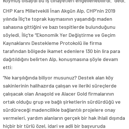
koymuş olsaydı bu iş cinayetleri engellenebilirdi.” dedi.
CHP Kars Milletvekili İnan Akgün Alp, CHP’nin 2019
yılında İliç’te toprak kaymasının yaşandığı maden
sahasına gittiğini ve bazı tespitlerde bulunduğunu
söyledi. İliç’te “Ekonomik Yer Değiştirme ve Geçim
Kaynaklarını Destekleme Protokolü ile firma
tarafından bölgede ikamet edenlere 130 bin lira para
dağıtıldığını belirten Alp, konuşmasına şöyle devam
etti:
“Ne karşılığında biliyor musunuz? Destek alan köy
sakinlerinin halihazırda çalışan ve ileriki süreçlerde
çalışacak olan Anagold ve Alacer Gold firmalarının
ortak olduğu grup ve bağlı şirketlerin sürdürdüğü ve
sürdüreceği madencilikle bağlantılı projelere onay
vermeleri, yardım alanların gerçek bir hak ihlali dışında
hiçbir bir türlü özel, idari ve adli bir başvuruda