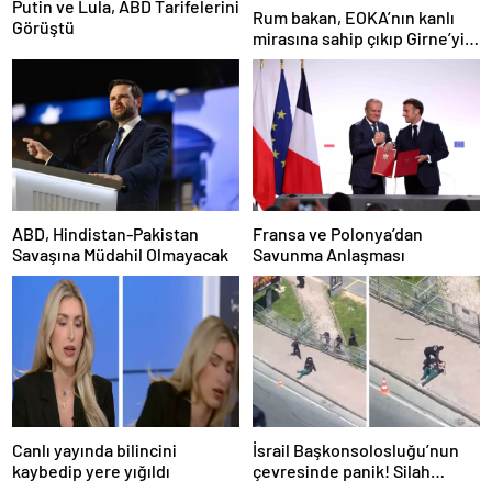
Putin ve Lula, ABD Tarifelerini
Rum bakan, EOKA’nın kanlı
Görüştü
mirasına sahip çıkıp Girne’yi
hedef gösterdi
ABD, Hindistan-Pakistan
Fransa ve Polonya’dan
Savaşına Müdahil Olmayacak
Savunma Anlaşması
Canlı yayında bilincini
İsrail Başkonsolosluğu’nun
kaybedip yere yığıldı
çevresinde panik! Silah
sesleri duyuldu, valilikten