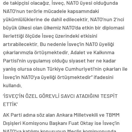
de takipçisi olacağız. İsveç, NATO üyesi olduğunda
NATO’nun terörle mücadele kapsamındaki
yükümlülüklerine de dahil edilecektir. NATO’nun 2’nci
büyük ülkesi olan ülkemiz NATO’da etkin bir diplomasi
ilerlettiği ölçüde İsveç üzerindeki etkisini
artırabilecektir. Bu nedenle İsveç’in NATO üyeliği
çıkarlarımızla örtüşmektedir. Adalet ve Kalkınma
Partisi’nin uygulamış olduğu siyaset her ne kadar
yanlış olursa olsun Türkiye Cumhuriyeti’nin çıkarları ile
İsveç’in NATO’ya üyeliği örtüşmektedir” ifadesini
kullandı.
‘İSVEÇ’İN ÖZEL GÖREVLİ SAVCI ATADIĞINI TESPİT
ETTİK’
AK Parti adına söz alan Ankara Milletvekili ve TBMM
Dışişleri Komisyonu Başkanı Fuat Oktay ise İsveç’in
NATO’ya katılımı konusunun Meclis komisyonunda