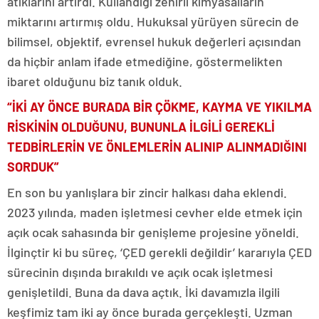
atıklarını artırdı. Kullandığı zehirli kimyasalların
miktarını artırmış oldu. Hukuksal yürüyen sürecin de
bilimsel, objektif, evrensel hukuk değerleri açısından
da hiçbir anlam ifade etmediğine, göstermelikten
ibaret olduğunu biz tanık olduk.
“İKİ AY ÖNCE BURADA BİR ÇÖKME, KAYMA VE YIKILMA
RİSKİNİN OLDUĞUNU, BUNUNLA İLGİLİ GEREKLİ
TEDBİRLERİN VE ÖNLEMLERİN ALINIP ALINMADIĞINI
SORDUK”
En son bu yanlışlara bir zincir halkası daha eklendi.
2023 yılında, maden işletmesi cevher elde etmek için
açık ocak sahasında bir genişleme projesine yöneldi.
İlginçtir ki bu süreç, ‘ÇED gerekli değildir’ kararıyla ÇED
sürecinin dışında bırakıldı ve açık ocak işletmesi
genişletildi. Buna da dava açtık. İki davamızla ilgili
keşfimiz tam iki ay önce burada gerçekleşti. Uzman