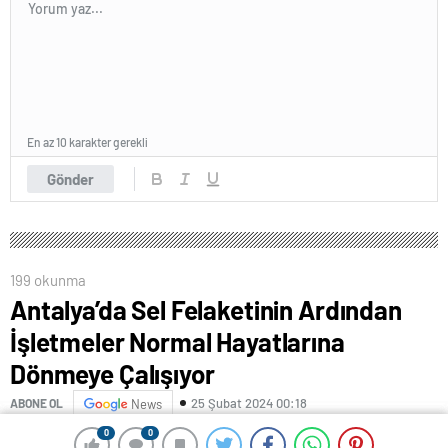
En az 10 karakter gerekli
Gönder
199 okunma
Antalya’da Sel Felaketinin Ardından
İşletmeler Normal Hayatlarına
Dönmeye Çalışıyor
25 Şubat 2024 00:18
ABONE OL
News
0
0
0
0
Sel afetinin yaşandığı turizm kenti Antalya’da bir