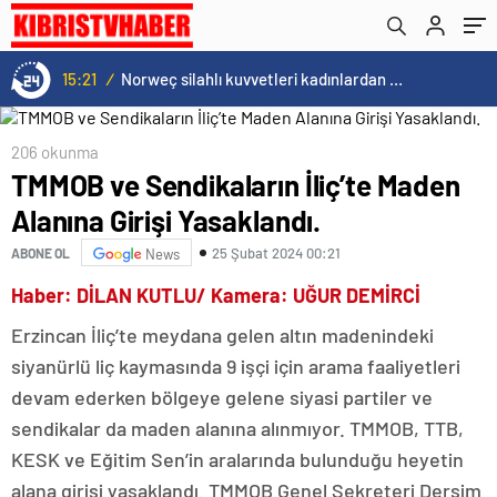
Çalışıyor
15:20
/
Cristiano Ronaldo’nun akıllara zarar tüm kariyerinin istatistiğini çıkardık !
206 okunma
TMMOB ve Sendikaların İliç’te Maden
Alanına Girişi Yasaklandı.
25 Şubat 2024 00:21
ABONE OL
News
Haber: DİLAN KUTLU/ Kamera: UĞUR DEMİRCİ
Erzincan İliç’te meydana gelen altın madenindeki
siyanürlü liç kaymasında 9 işçi için arama faaliyetleri
devam ederken bölgeye gelene siyasi partiler ve
sendikalar da maden alanına alınmıyor. TMMOB, TTB,
KESK ve Eğitim Sen’in aralarında bulunduğu heyetin
alana girişi yasaklandı. TMMOB Genel Sekreteri Dersim