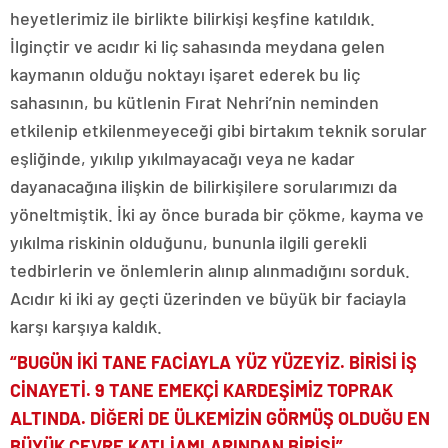
heyetlerimiz ile birlikte bilirkişi keşfine katıldık.
İlginçtir ve acıdır ki liç sahasında meydana gelen
kaymanın olduğu noktayı işaret ederek bu liç
sahasının, bu kütlenin Fırat Nehri’nin neminden
etkilenip etkilenmeyeceği gibi birtakım teknik sorular
eşliğinde, yıkılıp yıkılmayacağı veya ne kadar
dayanacağına ilişkin de bilirkişilere sorularımızı da
yöneltmiştik. İki ay önce burada bir çökme, kayma ve
yıkılma riskinin olduğunu, bununla ilgili gerekli
tedbirlerin ve önlemlerin alınıp alınmadığını sorduk.
Acıdır ki iki ay geçti üzerinden ve büyük bir faciayla
karşı karşıya kaldık.
“BUGÜN İKİ TANE FACİAYLA YÜZ YÜZEYİZ. BİRİSİ İŞ
CİNAYETİ. 9 TANE EMEKÇİ KARDEŞİMİZ TOPRAK
ALTINDA. DİĞERİ DE ÜLKEMİZİN GÖRMÜŞ OLDUĞU EN
BÜYÜK ÇEVRE KATLİAMLARINDAN BİRİSİ”