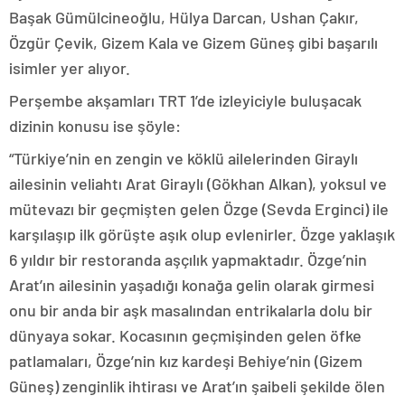
Başak Gümülcineoğlu, Hülya Darcan, Ushan Çakır,
Özgür Çevik, Gizem Kala ve Gizem Güneş gibi başarılı
isimler yer alıyor.
Perşembe akşamları TRT 1’de izleyiciyle buluşacak
dizinin konusu ise şöyle:
“Türkiye’nin en zengin ve köklü ailelerinden Giraylı
ailesinin veliahtı Arat Giraylı (Gökhan Alkan), yoksul ve
mütevazı bir geçmişten gelen Özge (Sevda Erginci) ile
karşılaşıp ilk görüşte aşık olup evlenirler. Özge yaklaşık
6 yıldır bir restoranda aşçılık yapmaktadır. Özge’nin
Arat’ın ailesinin yaşadığı konağa gelin olarak girmesi
onu bir anda bir aşk masalından entrikalarla dolu bir
dünyaya sokar. Kocasının geçmişinden gelen öfke
patlamaları, Özge’nin kız kardeşi Behiye’nin (Gizem
Güneş) zenginlik ihtirası ve Arat’ın şaibeli şekilde ölen