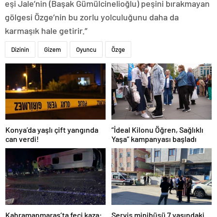
eşi Jale’nin (Başak Gümülcinelioğlu) peşini bırakmayan
gölgesi Özge’nin bu zorlu yolculuğunu daha da
karmaşık hale getirir.”
Dizinin
Gizem
Oyuncu
Özge
Konya’da yaşlı çift yangında
“İdeal Kilonu Öğren, Sağlıklı
can verdi!
Yaşa” kampanyası başladı
Kahramanmaraş’ta feci kaza:
Servis minibüsü 7 yaşındaki