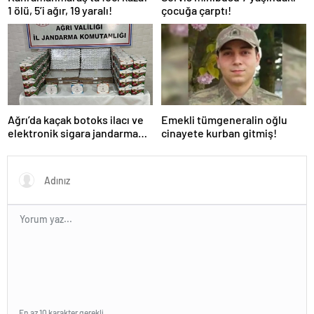
1 ölü, 5’i ağır, 19 yaralı!
çocuğa çarptı!
Ağrı’da kaçak botoks ilacı ve
Emekli tümgeneralin oğlu
elektronik sigara jandarma
cinayete kurban gitmiş!
denetimine takıldı!
En az 10 karakter gerekli