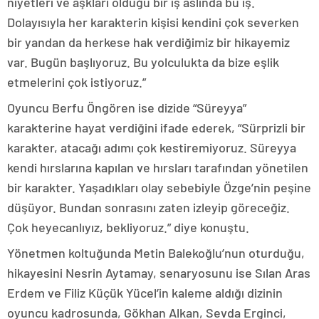
niyetleri ve aşkları olduğu bir iş aslında bu iş.
Dolayısıyla her karakterin kişisi kendini çok severken
bir yandan da herkese hak verdiğimiz bir hikayemiz
var. Bugün başlıyoruz. Bu yolculukta da bize eşlik
etmelerini çok istiyoruz.”
Oyuncu Berfu Öngören ise dizide “Süreyya”
karakterine hayat verdiğini ifade ederek, “Sürprizli bir
karakter, atacağı adımı çok kestiremiyoruz. Süreyya
kendi hırslarına kapılan ve hırsları tarafından yönetilen
bir karakter. Yaşadıkları olay sebebiyle Özge’nin peşine
düşüyor. Bundan sonrasını zaten izleyip göreceğiz.
Çok heyecanlıyız, bekliyoruz.” diye konuştu.
Yönetmen koltuğunda Metin Balekoğlu’nun oturduğu,
hikayesini Nesrin Aytamay, senaryosunu ise Sılan Aras
Erdem ve Filiz Küçük Yücel’in kaleme aldığı dizinin
oyuncu kadrosunda, Gökhan Alkan, Sevda Erginci,