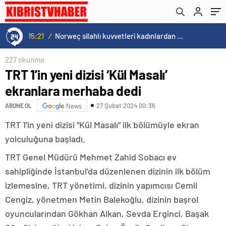
TOPLUYOR!..
15:20
/
Cristiano Ronaldo’nun akıllara zarar tüm kariyerinin istatistiğini çıkardık !
227 okunma
TRT 1’in yeni dizisi ‘Kül Masalı’
ekranlara merhaba dedi
27 Şubat 2024 00:36
ABONE OL
News
TRT 1’in yeni dizisi “Kül Masalı” ilk bölümüyle ekran
yolculuğuna başladı.
TRT Genel Müdürü Mehmet Zahid Sobacı ev
sahipliğinde İstanbul’da düzenlenen dizinin ilk bölüm
izlemesine, TRT yönetimi, dizinin yapımcısı Cemil
Cengiz, yönetmen Metin Balekoğlu, dizinin başrol
oyuncularından Gökhan Alkan, Sevda Erginci, Başak