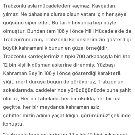
Trabzonlu asla mücadeleden kaçmaz. Kavgadan
yılmaz. Ne pahasına olursa olsun vatanı için her şeye
göğsünü siper eder. Bu tarih boyunca hep böyle
olmuştur. Bundan tam 106 yıl önce Milli Mücadele’de de
Trabzon’umuzun, Trabzonlu kardeşlerimizin gösterdiği
büyük kahramanlık bunun en güzel örneğidir.
Trabzonlu kardeşlerimizin tıpkı 700 arkadaşıyla birlikte
12 bin kişilik düşman askerine direnmiş, Yüzbaşı
Kahraman Bey’in 106 yıl önce gösterdiği karakterli,
yiğit, mert duruşu bugün de görüyoruz. Trabzon’un
sokaklarında, caddelerinde yürüdüğünüzde buna şahit
oluruz. Her bir tabelada, her bir okulda, her bir üst
geçitte, her bir meydanda kahraman aziz
şehitlerimizin adının yaşatıldığını görürsünüz” şeklinde
konuştu.
“Trabzonlu hemşerilerimize 22 yılda 10 bini aşkın yeni