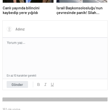
Canlı yayında bilincini
İsrail Başkonsolosluğu’nun
kaybedip yere yığıldı
çevresinde panik! Silah
sesleri duyuldu, valilikten
açıklama geldi
En az 10 karakter gerekli
Gönder
161 okunma