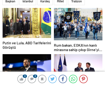
Başkan
İstanbul
Kardeş
Millet
Trabzon
Putin ve Lula, ABD Tarifelerini
Rum bakan, EOKA’nın kanlı
Görüştü
mirasına sahip çıkıp Girne’yi
hedef gösterdi
0
0
0
0
ABD, Hindistan-Pakistan
Fransa ve Polonya’dan
Savaşına Müdahil Olmayacak
Savunma Anlaşması