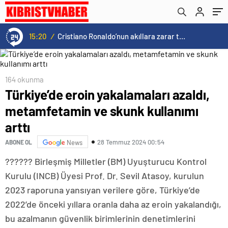
15:20
/
Cristiano Ronaldo’nun akıllara zarar tüm kariyerinin istatistiğini çıkardık !
164 okunma
Türkiye’de eroin yakalamaları azaldı,
metamfetamin ve skunk kullanımı
arttı
28 Temmuz 2024 00:54
ABONE OL
News
?????? Birleşmiş Milletler (BM) Uyuşturucu Kontrol
Kurulu (INCB) Üyesi Prof. Dr. Sevil Atasoy, kurulun
2023 raporuna yansıyan verilere göre, Türkiye’de
2022’de önceki yıllara oranla daha az eroin yakalandığı,
bu azalmanın güvenlik birimlerinin denetimlerini