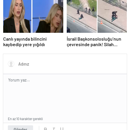
Canlı yayında bilincini
İsrail Başkonsolosluğu’nun
kaybedip yere yığıldı
çevresinde panik! Silah
sesleri duyuldu, valilikten
açıklama geldi
En az 10 karakter gerekli
Gönder