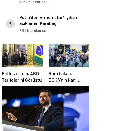
3062 kez okundu
Putin’den Ermenistan’ı yıkan
açıklama: Karabağ
5
Azerbaycan’ın ayrılmaz bir
2114 kez okundu
parçasıdır!
Putin ve Lula, ABD
Rum bakan,
Tarifelerini Görüştü
EOKA’nın kanlı
mirasına sahip çıkıp
Girne’yi hedef
gösterdi