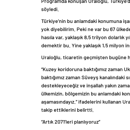
Programda konuşan Uraloğlu, Türkiye’den
söyledi.
Türkiye’nin bu anlamdaki konumuna işa
yok diyebilirim. Peki ne var bu 67 ülkede
hasıla var, yaklaşık 8,5 trilyon dolarlık 
demektir bu. Yine yaklaşık 1,5 milyon i
Uraloğlu, ticaretin geçmişten bugüne he
“Kuzey koridoruna baktığımız zaman U
baktığımız zaman Süveyş kanalındaki sık
destekleyeceğiz ve inşallah yakın zama
ülkemizin, bölgemizin bu anlamdaki kon
aşamasındayız.” ifadelerini kullanan U
takip ettiklerini belirtti.
“Artık 2071’leri planlıyoruz”