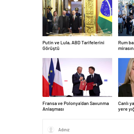
Putin ve Lula, ABD Tarifelerini
Rum bak
Görüştü
mirasın
hedef g
Fransa ve Polonya’dan Savunma
Canlı y
Anlaşması
yere yığ