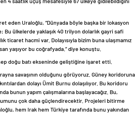
 4 saatlik uçuş mesafesiyle 67 ülkeye gidilebildiğini
ret eden Uraloğlu, “Dünyada böyle başka bir lokasyon
; Bu ülkelerde yaklaşık 40 trilyon dolarlık gayri safi
yıllık ticaret hacmi var. Dolayısıyla bizim buna ulaşmamız
nsan yaşıyor bu coğrafyada.” diye konuştu.
p doğu batı ekseninde geliştiğine işaret etti.
krayna savaşının olduğunu görüyoruz. Güney koridoruna
ıntılardan dolayı Ümit Burnu dolaşılıyor. Bu koridoru
nda bunun yapım çalışmalarına başlayacağız. Bu,
umunu çok daha güçlendirecektir. Projeleri bitirme
raloğlu, hem Irak hem Türkiye tarafında bunu yakından