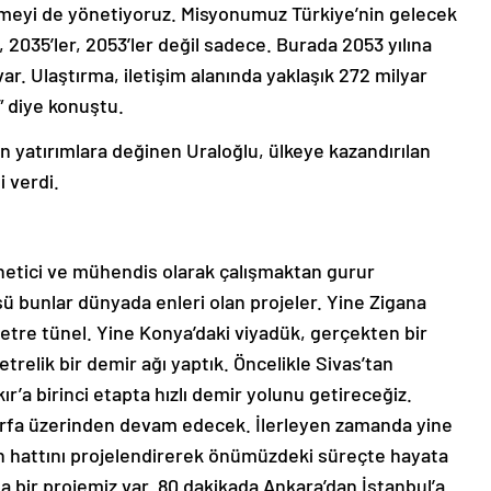
lleşmeyi de yönetiyoruz. Misyonumuz Türkiye’nin gelecek
, 2035’ler, 2053’ler değil sadece. Burada 2053 yılına
ar. Ulaştırma, iletişim alanında yaklaşık 272 milyar
.” diye konuştu.
 yatırımlara değinen Uraloğlu, ülkeye kazandırılan
i verdi.
netici ve mühendis olarak çalışmaktan gurur
 bunlar dünyada enleri olan projeler. Yine Zigana
etre tünel. Yine Konya’daki viyadük, gerçekten bir
etrelik bir demir ağı yaptık. Öncelikle Sivas’tan
ır’a birinci etapta hızlı demir yolunu getireceğiz.
ıurfa üzerinden devam edecek. İlerleyen zamanda yine
tren hattını projelendirerek önümüzdeki süreçte hayata
da bir projemiz var. 80 dakikada Ankara’dan İstanbul’a