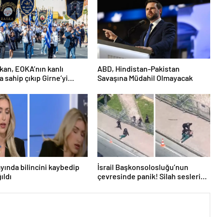
an, EOKA’nın kanlı
ABD, Hindistan-Pakistan
a sahip çıkıp Girne’yi
Savaşına Müdahil Olmayacak
österdi
ayında bilincini kaybedip
İsrail Başkonsolosluğu’nun
ıldı
çevresinde panik! Silah sesleri
duyuldu, valilikten açıklama geldi