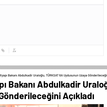
ltyapı Bakanı Abdulkadir Uraloğlu, TÜRKSAT 6A Uydusunun Uzaya Gönderileceğin
apı Bakanı Abdulkadir Ural
önderileceğini Açıkladı