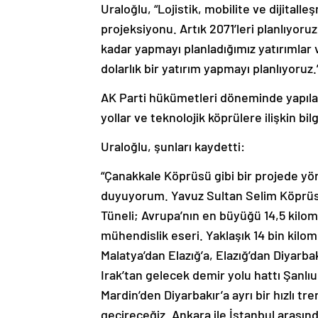
Uraloğlu, “Lojistik, mobilite ve dijita
projeksiyonu. Artık 2071’leri planlıyoruz
kadar yapmayı planladığımız yatırımlar v
dolarlık bir yatırım yapmayı planlıyoruz
AK Parti hükümetleri döneminde yapılan
yollar ve teknolojik köprülere ilişkin bilg
Uraloğlu, şunları kaydetti:
“Çanakkale Köprüsü gibi bir projede yö
duyuyorum. Yavuz Sultan Selim Köprüsü
Tüneli; Avrupa’nın en büyüğü 14,5 kilom
mühendislik eseri. Yaklaşık 14 bin kilom
Malatya’dan Elazığ’a, Elazığ’dan Diyarbak
Irak’tan gelecek demir yolu hattı Şanl
Mardin’den Diyarbakır’a ayrı bir hızlı 
geçireceğiz. Ankara ile İstanbul arasın