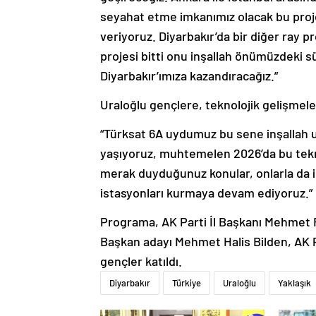
seyahat etme imkanımız olacak bu projey
veriyoruz. Diyarbakır’da bir diğer ray p
projesi bitti onu inşallah önümüzdeki sü
Diyarbakır’ımıza kazandıracağız.”
Uraloğlu gençlere, teknolojik gelişmelere
“Türksat 6A uydumuz bu sene inşallah u
yaşıyoruz, muhtemelen 2026’da bu teknol
merak duyduğunuz konular, onlarla da ilg
istasyonları kurmaya devam ediyoruz.” d
Programa, AK Parti İl Başkanı Mehmet R
Başkan adayı Mehmet Halis Bilden, AK P
gençler katıldı.
Diyarbakır
Türkiye
Uraloğlu
Yaklaşık