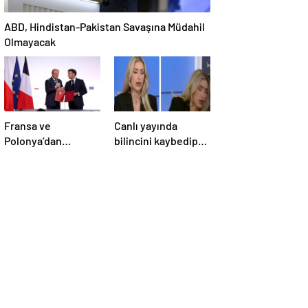
ABD, Hindistan-Pakistan Savaşına Müdahil
Olmayacak
Fransa ve
Canlı yayında
Polonya’dan
bilincini kaybedip
Savunma Anlaşması
yere yığıldı