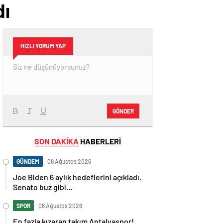
dı
HIZLI YORUM YAP
GÖNDER
SON DAKİKA
HABERLERİ
GÜNDEM
08 Ağustos 2026
Joe Biden 6 aylık hedeflerini açıkladı.
Senato buz gibi…
SPOR
08 Ağustos 2026
En fazla kızaran takım Antalyaspor!