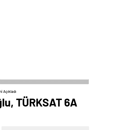
i Açıkladı
oğlu, TÜRKSAT 6A