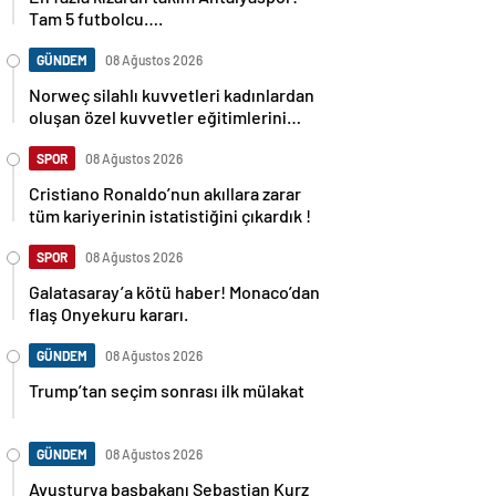
Tam 5 futbolcu….
GÜNDEM
08 Ağustos 2026
Norweç silahlı kuvvetleri kadınlardan
oluşan özel kuvvetler eğitimlerini
başlattı.
SPOR
08 Ağustos 2026
Cristiano Ronaldo’nun akıllara zarar
tüm kariyerinin istatistiğini çıkardık !
SPOR
08 Ağustos 2026
Galatasaray’a kötü haber! Monaco’dan
flaş Onyekuru kararı.
GÜNDEM
08 Ağustos 2026
Trump’tan seçim sonrası ilk mülakat
GÜNDEM
08 Ağustos 2026
Avusturya başbakanı Sebastian Kurz