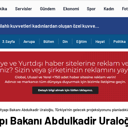
kika
Servisler
Gündem
Ekonomi
Spor
Kadın
Fot
Norweç silahlı kuvvetleri kadınlardan oluşan özel kuvvetler eğitimlerini başlattı.
3.Sayfa
Avrupa
Bülten
Din
Eğitim
Hayat
Politika
ltyapı Bakanı Abdulkadir Uraloğlu, Türkiye’nin gelecek projeksiyonunu planladıkla
pı Bakanı Abdulkadir Uraloğ