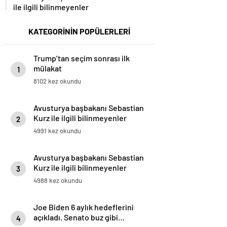
ile ilgili bilinmeyenler
KATEGORİNİN POPÜLERLERİ
Trump’tan seçim sonrası ilk
mülakat
1
8102 kez okundu
Avusturya başbakanı Sebastian
Kurz ile ilgili bilinmeyenler
2
4991 kez okundu
Avusturya başbakanı Sebastian
Kurz ile ilgili bilinmeyenler
3
4988 kez okundu
Joe Biden 6 aylık hedeflerini
açıkladı. Senato buz gibi…
4