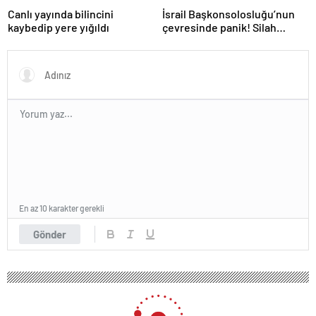
Canlı yayında bilincini
İsrail Başkonsolosluğu’nun
kaybedip yere yığıldı
çevresinde panik! Silah
sesleri duyuldu, valilikten
açıklama geldi
En az 10 karakter gerekli
Gönder
177 okunma