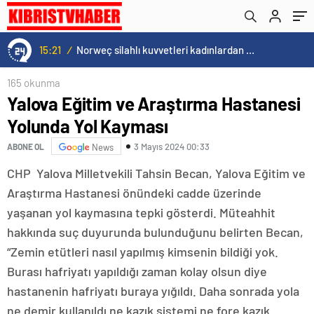
15:21
/
Norweç silahlı kuvvetleri kadınlardan oluşan özel kuvvetler eğitimlerini başlattı.
165 okunma
Yalova Eğitim ve Araştırma Hastanesi
Yolunda Yol Kayması
3 Mayıs 2024 00:33
ABONE OL
News
CHP Yalova Milletvekili Tahsin Becan, Yalova Eğitim ve
Araştırma Hastanesi önündeki cadde üzerinde
yaşanan yol kaymasına tepki gösterdi. Müteahhit
hakkında suç duyurunda bulunduğunu belirten Becan,
“Zemin etütleri nasıl yapılmış kimsenin bildiği yok.
Burası hafriyatı yapıldığı zaman kolay olsun diye
hastanenin hafriyatı buraya yığıldı. Daha sonrada yola
ne demir kullanıldı ne kazık sistemi ne fore kazık