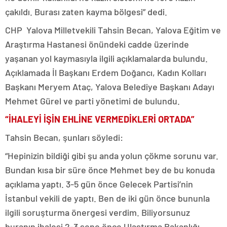
çakıldı. Burası zaten kayma bölgesi” dedi.
CHP Yalova Milletvekili Tahsin Becan, Yalova Eğitim ve
Araştırma Hastanesi önündeki cadde üzerinde
yaşanan yol kaymasıyla ilgili açıklamalarda bulundu.
Açıklamada İl Başkanı Erdem Doğancı, Kadın Kolları
Başkanı Meryem Ataç, Yalova Belediye Başkanı Adayı
Mehmet Gürel ve parti yönetimi de bulundu.
“İHALEYİ İŞİN EHLİNE VERMEDİKLERİ ORTADA”
Tahsin Becan, şunları söyledi:
“Hepinizin bildiği gibi şu anda yolun çökme sorunu var.
Bundan kısa bir süre önce Mehmet bey de bu konuda
açıklama yaptı. 3-5 gün önce Gelecek Partisi’nin
İstanbul vekili de yaptı. Ben de iki gün önce bununla
ilgili soruşturma önergesi verdim. Biliyorsunuz
buranın ihalesi 2-3 sene önce Ulaştırma Bakanlığı