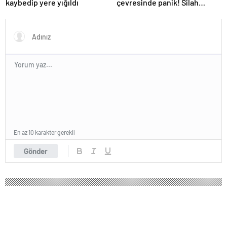
kaybedip yere yığıldı
çevresinde panik! Silah
sesleri duyuldu, valilikten
açıklama geldi
En az 10 karakter gerekli
Gönder