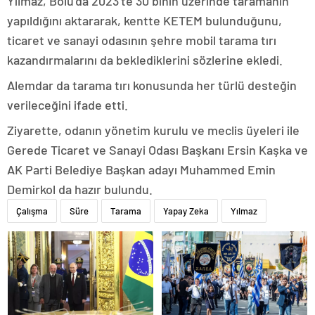
Yılmaz, Bolu’da 2023’te 30 binin üzerinde taramanın
yapıldığını aktararak, kentte KETEM bulunduğunu,
ticaret ve sanayi odasının şehre mobil tarama tırı
kazandırmalarını da beklediklerini sözlerine ekledi.
Alemdar da tarama tırı konusunda her türlü desteğin
verileceğini ifade etti.
Ziyarette, odanın yönetim kurulu ve meclis üyeleri ile
Gerede Ticaret ve Sanayi Odası Başkanı Ersin Kaşka ve
AK Parti Belediye Başkan adayı Muhammed Emin
Demirkol da hazır bulundu.
Çalışma
Süre
Tarama
Yapay Zeka
Yılmaz