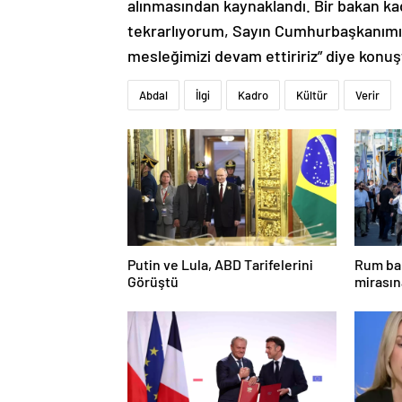
alınmasından kaynaklandı. Bir bakan kad
tekrarlıyorum, Sayın Cumhurbaşkanımız 
mesleğimizi devam ettiririz” diye konuş
Abdal
İlgi
Kadro
Kültür
Verir
Putin ve Lula, ABD Tarifelerini
Rum bak
Görüştü
mirasın
hedef g