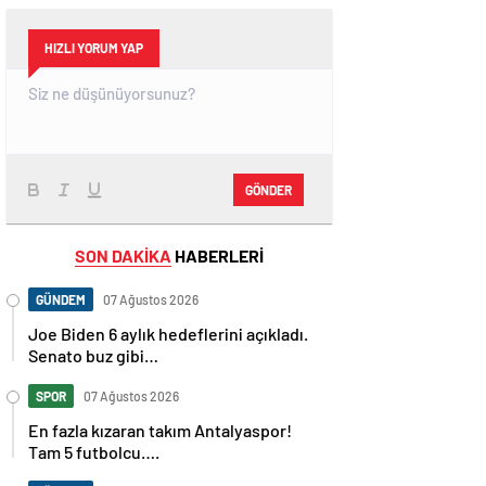
HIZLI YORUM YAP
GÖNDER
SON DAKİKA
HABERLERİ
GÜNDEM
07 Ağustos 2026
Joe Biden 6 aylık hedeflerini açıkladı.
Senato buz gibi…
SPOR
07 Ağustos 2026
En fazla kızaran takım Antalyaspor!
Tam 5 futbolcu….