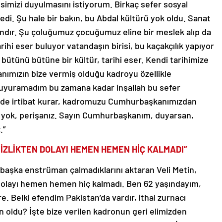
simizi duyulmasını istiyorum. Birkaç sefer sosyal
di. Şu hale bir bakın, bu Abdal kültürü yok oldu. Sanat
l’ındır. Şu çoluğumuz çocuğumuz eline bir meslek alıp da
rihi eser buluyor vatandaşın birisi, bu kaçakçılık yapıyor
 bütünü bütüne bir kültür, tarihi eser. Kendi tarihimize
anımızın bize vermiş olduğu kadroyu özellikle
uyuramadım bu zamana kadar inşallah bu sefer
le de irtibat kurar, kadromuzu Cumhurbaşkanımızdan
iz yok, perişanız. Sayın Cumhurbaşkanım, duyarsan,
.”
SİZLİKTEN DOLAYI HEMEN HEMEN HİÇ KALMADI”
başka enstrüman çalmadıklarını aktaran Veli Metin,
ten dolayı hemen hemen hiç kalmadı. Ben 62 yaşındayım,
 Belki efendim Pakistan’da vardır, ithal zurnacı
den oldu? İşte bize verilen kadronun geri elimizden