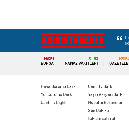
Ha
ed
CANLI
ANLIK
GÜNLÜ
BORSA
NAMAZ VAKITLERI
GAZETELE
Hava Durumu Dark
Canlı Tv Dark
Yol Durumu Dark
Yayın Akışları Dark
Canlı Tv Light
Nöbetçi Eczaneler
Son Dakika
takipçi satın al