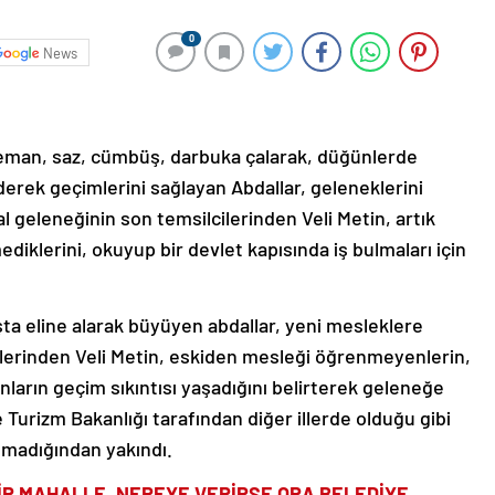
0
News
keman, saz, cümbüş, darbuka çalarak, düğünlerde
erek geçimlerini sağlayan Abdallar, geleneklerini
l geleneğinin son temsilcilerinden Veli Metin, artık
ediklerini, okuyup bir devlet kapısında iş bulmaları için
ta eline alarak büyüyen abdallar, yeni mesleklere
ilerinden Veli Metin, eskiden mesleği öğrenmeyenlerin,
rın geçim sıkıntısı yaşadığını belirterek geleneğe
e Turizm Bakanlığı tarafından diğer illerde olduğu gibi
lmadığından yakındı.
İR MAHALLE, NEREYE VERİRSE ORA BELEDİYE