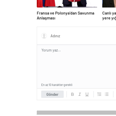
Fransa ve Polonya’dan Savunma
Canlı y
Anlaşması
yere yığ
En az 10 karakter gerekli
Gönder