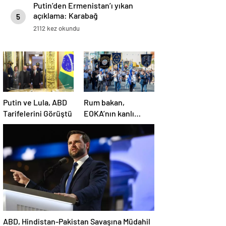
Putin’den Ermenistan’ı yıkan
açıklama: Karabağ
5
Azerbaycan’ın ayrılmaz bir
2112 kez okundu
parçasıdır!
Putin ve Lula, ABD
Rum bakan,
Tarifelerini Görüştü
EOKA’nın kanlı
mirasına sahip çıkıp
Girne’yi hedef
gösterdi
ABD, Hindistan-Pakistan Savaşına Müdahil