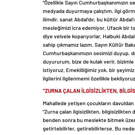
“Özellikle Sayın Cumhurbaşkanımızın se
medyada duyurmaya çalıştım, ilgi görme
ilimdir, sanat Abdal’dır, bu kültür Abda
mesleğimizi icra edemiyor. Ufacık bir ta
diye velvele koparıyorlar. Halbuki Abdal
sahip çıkmamız lazım. Sayın Kültür Bak
Cumhurbaşkanımızın sesimizi duyup, d
duyururum, bize de kulak verir, bizim
istiyoruz. Emekliliğimiz yok, bir şeyim
ilgilerini ilgilenmemi özellikle bekliyoruz
“ZURNA ÇALAN İLGİSİZLİKTEN, BİLGİ
Mahallede yetişen çocukların davuldan 
“Zurna çalan ilgisizlikten, bilgisizlik
benden sonra bu meslekte bitmek üzere.
getirtebilirler, getirebilirlerse. Bu ne