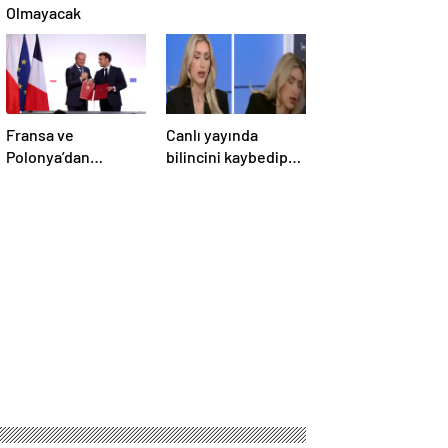
Olmayacak
Fransa ve
Canlı yayında
Polonya’dan
bilincini kaybedip
Savunma Anlaşması
yere yığıldı