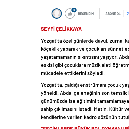
0
BEĞENDİM
ABONE OL
SEYFİ ÇELİKKAYA
Yozgat’ta özel günlerde davul, zurna, 
köçeklik yaparak ve çocukları sünnet ed
yaşatamamanın sıkıntısını yaşıyor. Abda
eskisi gibi çocuklara müzik aleti öğretm
mücadele ettiklerini söyledi.
Yozgat’ta, çaldığı enstrümanı çocuk yaş
yöneldi. Abdal geleneğinin son temsilc
günümüzde ise eğitimini tamamlamayanla
sahip çıkılmasını istedi. Metin, Kültür v
kendilerine verilen kadro sözünün tutu
“SEÇİMLERDE BÜYÜK ROL OYNAYAN B