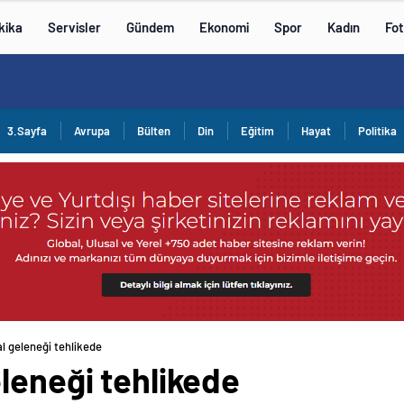
kika
Servisler
Gündem
Ekonomi
Spor
Kadın
Fot
3.Sayfa
Avrupa
Bülten
Din
Eğitim
Hayat
Politika
l geleneği tehlikede
leneği tehlikede