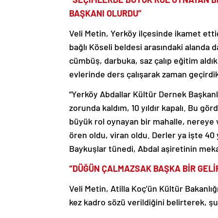
BAŞKANI OLURDU”
Veli Metin, Yerköy ilçesinde ikamet ettiğ
bağlı Köseli beldesi arasındaki alanda 
cümbüş, darbuka, saz çalıp eğitim aldık
evlerinde ders çalışarak zaman geçirdikl
“Yerköy Abdallar Kültür Dernek Başkanlı
zorunda kaldım, 10 yıldır kapalı. Bu g
büyük rol oynayan bir mahalle, nereye v
ören oldu, viran oldu. Derler ya işte 4
Baykuşlar tünedi, Abdal aşiretinin meka
“DÜĞÜN ÇALMAZSAK BAŞKA BİR GELİR
Veli Metin, Atilla Koç’ün Kültür Bakanlı
kez kadro sözü verildiğini belirterek, şu