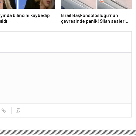
ayında bilincini kaybedip
İsrail Başkonsolosluğu’nun
ıldı
çevresinde panik! Silah sesleri
duyuldu, valilikten açıklama geldi