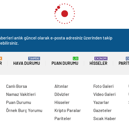
berleri anlık güncel olarak e-posta adresiniz üzerinden takip
ebilirsiniz.
K
TAHMİNİ
LİG
EKONOMİ
E
R
HAVA DURUMU
PUAN DURUMU
HISSELER
PARI
Canlı Borsa
Altınlar
Foto Galeri
Namaz Vakitleri
Dövizler
Video Galeri
Puan Durumu
Hisseler
Yazarlar
Örnek Burç Yorumu
Kripto Paralar
Gazeteler
Pariteler
Sıcak Haber