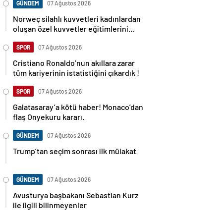
GÜNDEM
07 Ağustos 2026
Norweç silahlı kuvvetleri kadınlardan
oluşan özel kuvvetler eğitimlerini
başlattı.
SPOR
07 Ağustos 2026
Cristiano Ronaldo’nun akıllara zarar
tüm kariyerinin istatistiğini çıkardık !
SPOR
07 Ağustos 2026
Galatasaray’a kötü haber! Monaco’dan
flaş Onyekuru kararı.
GÜNDEM
07 Ağustos 2026
Trump’tan seçim sonrası ilk mülakat
GÜNDEM
07 Ağustos 2026
Avusturya başbakanı Sebastian Kurz
ile ilgili bilinmeyenler