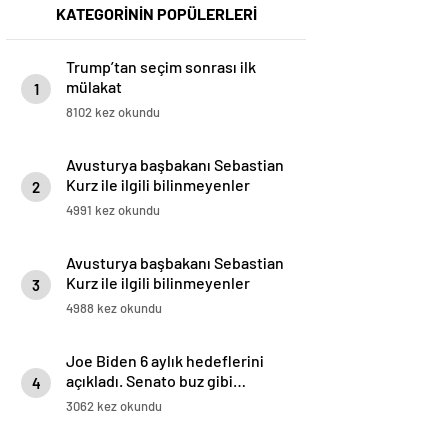
KATEGORİNİN POPÜLERLERİ
Trump’tan seçim sonrası ilk
mülakat
1
8102 kez okundu
Avusturya başbakanı Sebastian
Kurz ile ilgili bilinmeyenler
2
4991 kez okundu
Avusturya başbakanı Sebastian
Kurz ile ilgili bilinmeyenler
3
4988 kez okundu
Joe Biden 6 aylık hedeflerini
açıkladı. Senato buz gibi…
4
3062 kez okundu