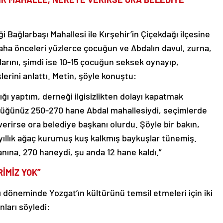
i Bağlarbaşı Mahallesi ile Kırşehir’in Çiçekdağı ilçesine
daha önceleri yüzlerce çocuğun ve Abdalın davul, zurna,
larını, şimdi ise 10-15 çocuğun seksek oynayıp,
erini anlattı. Metin, şöyle konuştu:
ğı yaptım, derneği ilgisizlikten dolayı kapatmak
ördüğünüz 250-270 hane Abdal mahallesiydi, seçimlerde
erirse ora belediye başkanı olurdu. Şöyle bir bakın,
0 yıllık ağaç kurumuş kuş kalkmış baykuşlar tünemiş.
nına. 270 haneydi, şu anda 12 hane kaldı.”
İMİZ YOK”
ğı döneminde Yozgat’ın kültürünü temsil etmeleri için iki
nları söyledi: