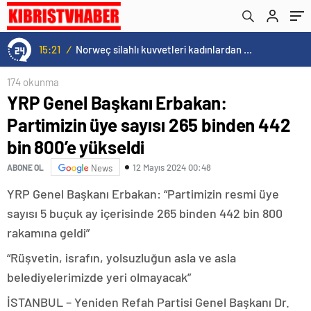
15:21
/
Norweç silahlı kuvvetleri kadınlardan oluşan özel kuvvetler eğitimlerini başlattı.
174 okunma
YRP Genel Başkanı Erbakan:
Partimizin üye sayısı 265 binden 442
bin 800’e yükseldi
12 Mayıs 2024 00:48
ABONE OL
News
YRP Genel Başkanı Erbakan: “Partimizin resmi üye
sayısı 5 buçuk ay içerisinde 265 binden 442 bin 800
rakamına geldi”
“Rüşvetin, israfın, yolsuzluğun asla ve asla
belediyelerimizde yeri olmayacak”
İSTANBUL – Yeniden Refah Partisi Genel Başkanı Dr.