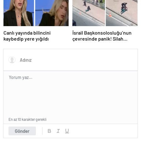
Canlı yayında bilincini
İsrail Başkonsolosluğu’nun
kaybedip yere yığıldı
çevresinde panik! Silah
sesleri duyuldu, valilikten
açıklama geldi
En az 10 karakter gerekli
Gönder