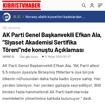
konuştu Açıklaması
15:21
/
Norweç silahlı kuvvetleri kadınlardan oluşan özel kuvvetler eğitimlerini başlattı.
184 okunma
AK Parti Genel Başkanvekili Efkan Ala,
“Siyaset Akademisi Sertifika
Töreni”nde konuştu Açıklaması
11 Mayıs 2024 00:37
ABONE OL
News
AK Parti Genel Başkanvekili Efkan Ala, “AK Parti ailesi
5,5 milyon üyesiyle Birleşmiş Milletler’e üye birçok
ülkenin nüfusundan daha fazla kadın üyeye sahip. Her
yerden izleniyor, her yerden gıptayla seyrediliyor. 600
binden fazla hanımefendi AK Parti kadrolarında
memleketin yönetimine katkıda bulunuyor.” dedi.