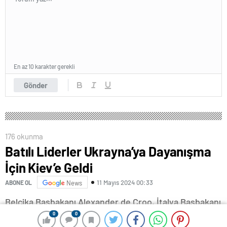
En az 10 karakter gerekli
Gönder
176 okunma
Batılı Liderler Ukrayna’ya Dayanışma
İçin Kiev’e Geldi
11 Mayıs 2024 00:33
ABONE OL
News
Belçika Başbakanı Alexander de Croo, İtalya Başbakanı
Giorgia Meloni, Kanada Başbakanı Justin Trudeau ve
0
0
0
0