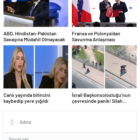
ABD, Hindistan-Pakistan
Fransa ve Polonya’dan
Savaşına Müdahil Olmayacak
Savunma Anlaşması
Canlı yayında bilincini
İsrail Başkonsolosluğu’nun
kaybedip yere yığıldı
çevresinde panik! Silah
sesleri duyuldu, valilikten
açıklama geldi