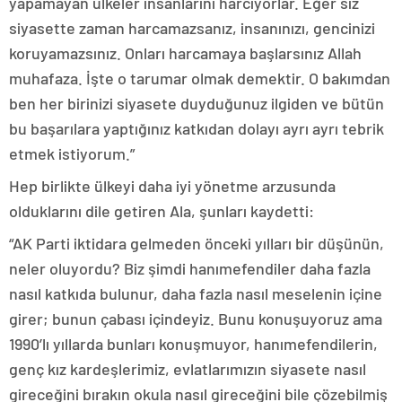
yapamayan ülkeler insanlarını harcıyorlar. Eğer siz
siyasette zaman harcamazsanız, insanınızı, gencinizi
koruyamazsınız. Onları harcamaya başlarsınız Allah
muhafaza. İşte o tarumar olmak demektir. O bakımdan
ben her birinizi siyasete duyduğunuz ilgiden ve bütün
bu başarılara yaptığınız katkıdan dolayı ayrı ayrı tebrik
etmek istiyorum.”
Hep birlikte ülkeyi daha iyi yönetme arzusunda
olduklarını dile getiren Ala, şunları kaydetti:
“AK Parti iktidara gelmeden önceki yılları bir düşünün,
neler oluyordu? Biz şimdi hanımefendiler daha fazla
nasıl katkıda bulunur, daha fazla nasıl meselenin içine
girer; bunun çabası içindeyiz. Bunu konuşuyoruz ama
1990’lı yıllarda bunları konuşmuyor, hanımefendilerin,
genç kız kardeşlerimiz, evlatlarımızın siyasete nasıl
gireceğini bırakın okula nasıl gireceğini bile çözebilmiş