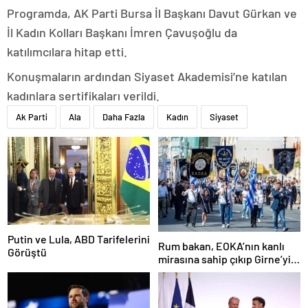
Programda, AK Parti Bursa İl Başkanı Davut Gürkan ve
İl Kadın Kolları Başkanı İmren Çavuşoğlu da
katılımcılara hitap etti.
Konuşmaların ardından Siyaset Akademisi’ne katılan
kadınlara sertifikaları verildi.
Ak Parti
Ala
Daha Fazla
Kadın
Siyaset
Putin ve Lula, ABD Tarifelerini
Rum bakan, EOKA’nın kanlı
Görüştü
mirasına sahip çıkıp Girne’yi
hedef gösterdi