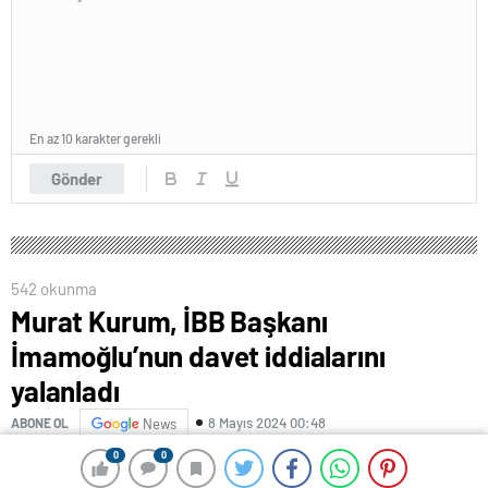
En az 10 karakter gerekli
Gönder
542 okunma
Murat Kurum, İBB Başkanı
İmamoğlu’nun davet iddialarını
yalanladı
8 Mayıs 2024 00:48
ABONE OL
News
0
0
0
0
İBB Başkan Adayı Murat Kurum, Sancaktepe’de