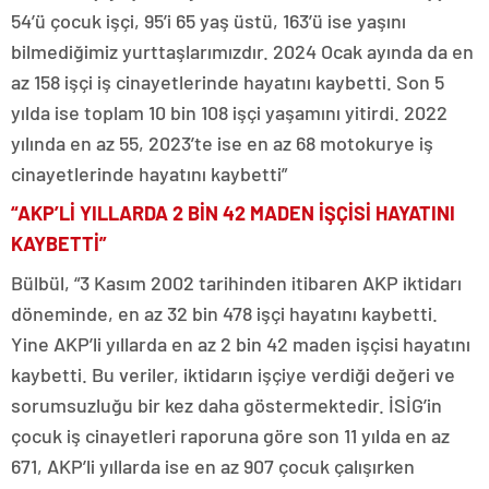
54’ü çocuk işçi, 95’i 65 yaş üstü, 163’ü ise yaşını
bilmediğimiz yurttaşlarımızdır. 2024 Ocak ayında da en
az 158 işçi iş cinayetlerinde hayatını kaybetti. Son 5
yılda ise toplam 10 bin 108 işçi yaşamını yitirdi. 2022
yılında en az 55, 2023’te ise en az 68 motokurye iş
cinayetlerinde hayatını kaybetti”
“AKP’Lİ YILLARDA 2 BİN 42 MADEN İŞÇİSİ HAYATINI
KAYBETTİ”
Bülbül, “3 Kasım 2002 tarihinden itibaren AKP iktidarı
döneminde, en az 32 bin 478 işçi hayatını kaybetti.
Yine AKP’li yıllarda en az 2 bin 42 maden işçisi hayatını
kaybetti. Bu veriler, iktidarın işçiye verdiği değeri ve
sorumsuzluğu bir kez daha göstermektedir. İSİG’in
çocuk iş cinayetleri raporuna göre son 11 yılda en az
671, AKP’li yıllarda ise en az 907 çocuk çalışırken