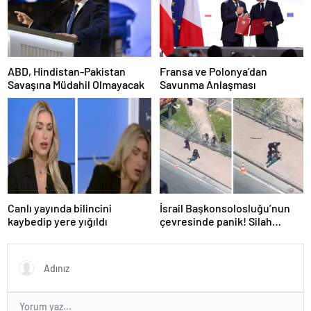
ABD, Hindistan-Pakistan
Fransa ve Polonya’dan
Savaşına Müdahil Olmayacak
Savunma Anlaşması
Canlı yayında bilincini
İsrail Başkonsolosluğu’nun
kaybedip yere yığıldı
çevresinde panik! Silah
sesleri duyuldu, valilikten
açıklama geldi