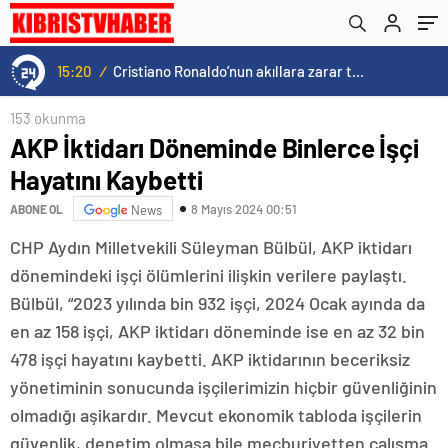
15:20
/
Cristiano Ronaldo’nun akıllara zarar tüm kariyerinin istatistiğini çıkardık !
153 okunma
AKP İktidarı Döneminde Binlerce İşçi
Hayatını Kaybetti
8 Mayıs 2024 00:51
ABONE OL
News
CHP Aydın Milletvekili Süleyman Bülbül, AKP iktidarı
dönemindeki işçi ölümlerini ilişkin verilere paylaştı.
Bülbül, “2023 yılında bin 932 işçi, 2024 Ocak ayında da
en az 158 işçi, AKP iktidarı döneminde ise en az 32 bin
478 işçi hayatını kaybetti. AKP iktidarının beceriksiz
yönetiminin sonucunda işçilerimizin hiçbir güvenliğinin
olmadığı aşikardır. Mevcut ekonomik tabloda işçilerin
güvenlik, denetim olmasa bile mecburiyetten çalışma