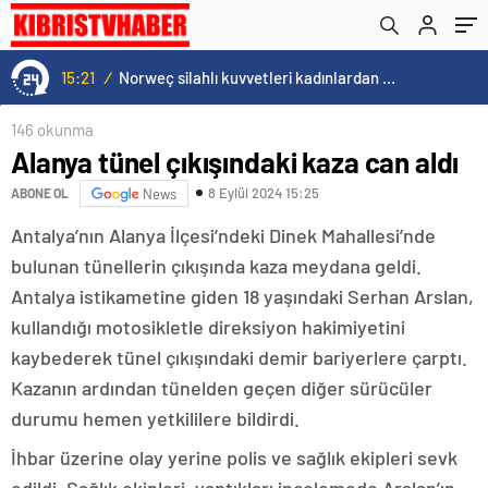
15:21
/
Norweç silahlı kuvvetleri kadınlardan oluşan özel kuvvetler eğitimlerini başlattı.
146 okunma
Alanya tünel çıkışındaki kaza can aldı
8 Eylül 2024 15:25
ABONE OL
News
Antalya’nın Alanya İlçesi’ndeki Dinek Mahallesi’nde
bulunan tünellerin çıkışında kaza meydana geldi.
Antalya istikametine giden 18 yaşındaki Serhan Arslan,
kullandığı motosikletle direksiyon hakimiyetini
kaybederek tünel çıkışındaki demir bariyerlere çarptı.
Kazanın ardından tünelden geçen diğer sürücüler
durumu hemen yetkililere bildirdi.
İhbar üzerine olay yerine polis ve sağlık ekipleri sevk
edildi. Sağlık ekipleri, yaptıkları incelemede Arslan’ın