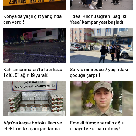
Konya’da yaşlı çift yangında
“İdeal Kilonu Öğren, Sağlıklı
can verdi!
Yaşa” kampanyası başladı
Kahramanmaraş’ta feci kaza:
Servis minibüsü 7 yaşındaki
1 ölü, 5’i ağır, 19 yaralı!
çocuğa çarptı!
Ağrı’da kaçak botoks ilacı ve
Emekli tümgeneralin oğlu
elektronik sigara jandarma
cinayete kurban gitmiş!
denetimine takıldı!