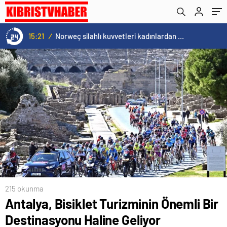
Ağırladı
15:21
/
Norweç silahlı kuvvetleri kadınlardan oluşan özel kuvvetler eğitimlerini başlattı.
215 okunma
Antalya, Bisiklet Turizminin Önemli Bir
Destinasyonu Haline Geliyor