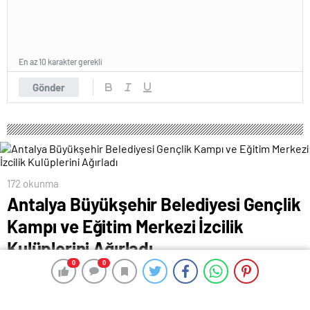
En az 10 karakter gerekli
Gönder
172 okunma
Antalya Büyükşehir Belediyesi Gençlik
Kampı ve Eğitim Merkezi İzcilik
Kulüplerini Ağırladı
0
0
0
0
25 Ocak 2024 00:27
ABONE OL
News
Antalya Büyükşehir Belediyesi Gençlik Kampı ve