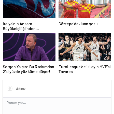
İtalya’nın Ankara
Göztepe’de Juan şoku
Büyükelçiliği’nden
Trabzonspor’a teşekkür
Sergen Yalçın: Bu 3 takımdan
EuroLeague’de iki ayın MVP’si
2’si yüzde yüz küme düşer!
Tavares