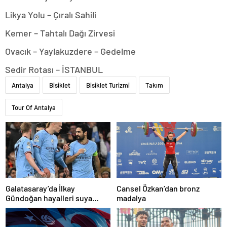
Likya Yolu – Çıralı Sahili
Kemer – Tahtalı Dağı Zirvesi
Ovacık – Yaylakuzdere – Gedelme
Sedir Rotası – İSTANBUL
Antalya
Bisiklet
Bisiklet Turizmi
Takım
Tour Of Antalya
Galatasaray’da İlkay
Cansel Özkan’dan bronz
Gündoğan hayalleri suya
madalya
düştü