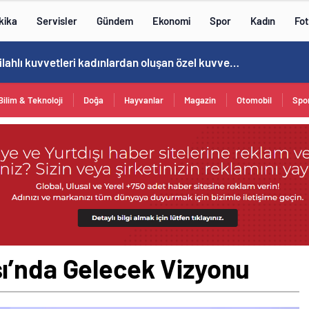
kika
Servisler
Gündem
Ekonomi
Spor
Kadın
Fot
Norweç silahlı kuvvetleri kadınlardan oluşan özel kuvvetler eğitimlerini başlattı.
Bilim & Teknoloji
Doğa
Hayvanlar
Magazin
Otomobil
Spo
ı’nda Gelecek Vizyonu