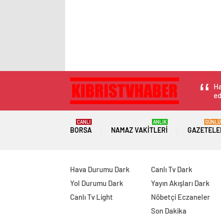
Ha
ed
CANLI
ANLIK
GÜNLÜ
BORSA
NAMAZ VAKITLERI
GAZETELE
Hava Durumu Dark
Canlı Tv Dark
Yol Durumu Dark
Yayın Akışları Dark
Canlı Tv Light
Nöbetçi Eczaneler
Son Dakika