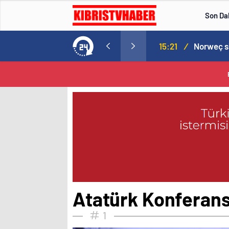
Son Da
aspor! Tam 5 futbolcu….
15:21
/
Atatürk Konferans
1