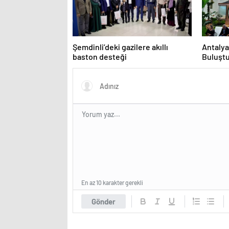
Şemdinli’deki gazilere akıllı
Antalya
baston desteği
Buluşt
En az 10 karakter gerekli
Gönder