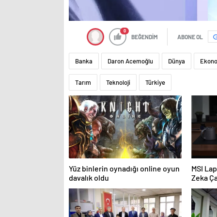
0
BEĞENDİM
ABONE OL
Banka
Daron Acemoğlu
Dünya
Ekon
Tarım
Teknoloji
Türkiye
Yüz binlerin oynadığı online oyun
MSI Lap
davalık oldu
Zeka Ça