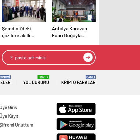
Şemdinli’deki
Antalya Karavan
gazilere akıllı
Fuarı Doğayla
baston desteği
Buluştu
KONOMİ
TRAFİK
CANLI
TELER
YOL DURUMU
KRIPTO PARALAR
Üye Giriş
Üye Kayıt
Şifremi Unuttum