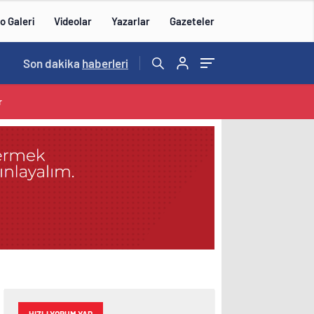
o Galeri
Videolar
Yazarlar
Gazeteler
15:20
Son dakika
/
haberleri
r