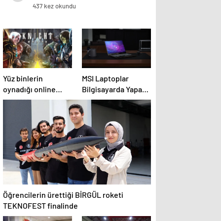
437 kez okundu
Yüz binlerin
MSI Laptoplar
oynadığı online
Bilgisayarda Yapay
oyun davalık oldu
Zeka Çağına
Öncülük Ediyor
Öğrencilerin ürettiği BİRGÜL roketi
TEKNOFEST finalinde