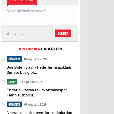
HIZLI YORUM YAP
GÖNDER
SON DAKİKA
HABERLERİ
GÜNDEM
08 Ağustos 2026
Joe Biden 6 aylık hedeflerini açıkladı.
Senato buz gibi…
SPOR
08 Ağustos 2026
En fazla kızaran takım Antalyaspor!
Tam 5 futbolcu….
GÜNDEM
08 Ağustos 2026
Norweç silahlı kuvvetleri kadınlardan