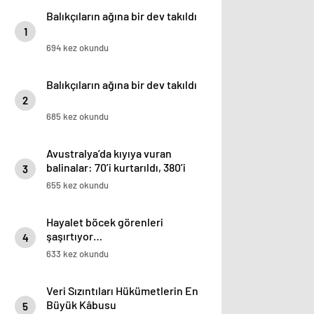
Balıkçıların ağına bir dev takıldı
1
694 kez okundu
Balıkçıların ağına bir dev takıldı
2
685 kez okundu
Avustralya’da kıyıya vuran
balinalar: 70’i kurtarıldı, 380’i
3
öldü
655 kez okundu
Hayalet böcek görenleri
şaşırtıyor…
4
633 kez okundu
Veri Sızıntıları Hükümetlerin En
Büyük Kâbusu
5