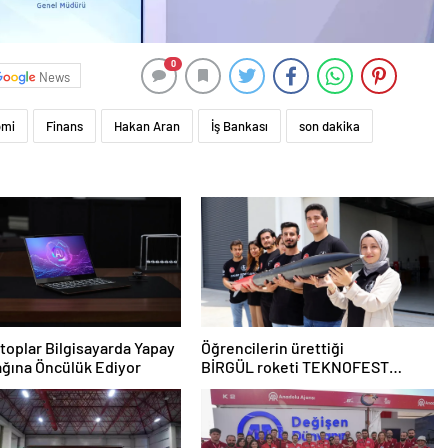
0
News
omi
Finans
Hakan Aran
İş Bankası
son dakika
toplar Bilgisayarda Yapay
Öğrencilerin ürettiği
ğına Öncülük Ediyor
BİRGÜL roketi TEKNOFEST
finalinde