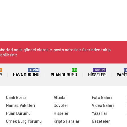
berleri anlık güncel olarak e-posta adresiniz üzerinden takip
ebilirsiniz.
K
TAHMİNİ
LİG
EKONOMİ
E
R
HAVA DURUMU
PUAN DURUMU
HISSELER
PARI
Canlı Borsa
Altınlar
Foto Galeri
Namaz Vakitleri
Dövizler
Video Galeri
Puan Durumu
Hisseler
Yazarlar
Örnek Burç Yorumu
Kripto Paralar
Gazeteler