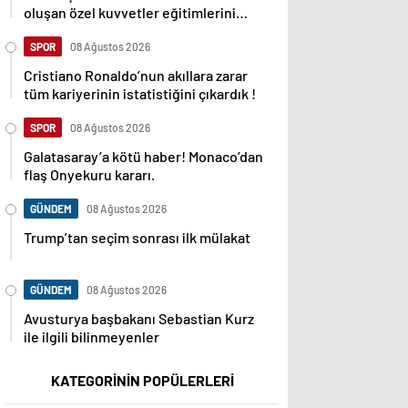
oluşan özel kuvvetler eğitimlerini
başlattı.
SPOR
08 Ağustos 2026
Cristiano Ronaldo’nun akıllara zarar
tüm kariyerinin istatistiğini çıkardık !
SPOR
08 Ağustos 2026
Galatasaray’a kötü haber! Monaco’dan
flaş Onyekuru kararı.
GÜNDEM
08 Ağustos 2026
Trump’tan seçim sonrası ilk mülakat
GÜNDEM
08 Ağustos 2026
Avusturya başbakanı Sebastian Kurz
ile ilgili bilinmeyenler
KATEGORİNİN POPÜLERLERİ